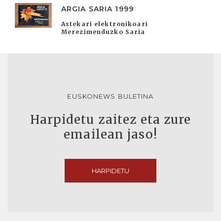
ARGIA SARIA 1999
Astekari elektronikoari
Merezimenduzko Saria
EUSKONEWS BULETINA
Harpidetu zaitez eta zure
emailean jaso!
HARPIDETU