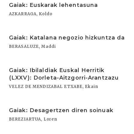
Gaiak: Euskarak lehentasuna
AZKARRAGA, Koldo
Irakurri
Gaiak: Katalana negozio hizkuntza da
BERASALUZE, Maddi
Irakurri
Gaiak: Ibilaldiak Euskal Herritik
(LXXV): Dorleta-Aitzgorri-Arantzazu
VELEZ DE MENDIZABAL ETXABE, Ekain
Irakurri
Gaiak: Desagertzen diren soinuak
BEREZIARTUA, Loren