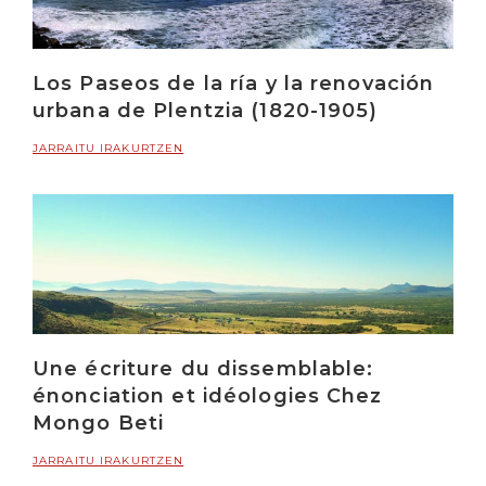
Los Paseos de la ría y la renovación
urbana de Plentzia (1820-1905)
JARRAITU IRAKURTZEN
Une écriture du dissemblable:
énonciation et idéologies Chez
Mongo Beti
JARRAITU IRAKURTZEN