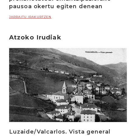
pausoa okertu egiten denean
JARRAITU IRAKURTZEN
Atzoko Irudiak
Irakurri
Luzaide/Valcarlos. Vista general