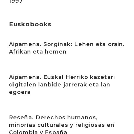
1997
Euskobooks
Irakurri
Aipamena. Sorginak: Lehen eta orain.
Afrikan eta hemen
Irakurri
Aipamena. Euskal Herriko kazetari
digitalen lanbide-jarrerak eta lan
egoera
Irakurri
Reseña. Derechos humanos,
minorías culturales y religiosas en
Colombia y España