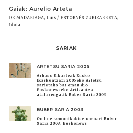
Irakurri
Gaiak: Aurelio Arteta
DE MADARIAGA, Luis / ESTORNÉS ZUBIZARRETA,
Idoia
SARIAK
ARTETSU SARIA 2005
Arbaso Elkarteak Eusko
Ikaskuntzari 2005eko Artetsu
sarietako bat eman dio
Euskonewseko Artisautza
atalarengatik Buber Saria 2003
BUBER SARIA 2003
On line komunikabide onenari Buber
Saria 2003. Euskonews