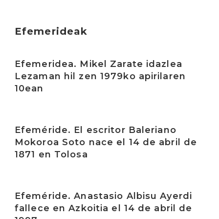
Efemerideak
Irakurri
Efemeridea. Mikel Zarate idazlea
Lezaman hil zen 1979ko apirilaren
10ean
Irakurri
Efeméride. El escritor Baleriano
Mokoroa Soto nace el 14 de abril de
1871 en Tolosa
Irakurri
Efeméride. Anastasio Albisu Ayerdi
fallece en Azkoitia el 14 de abril de