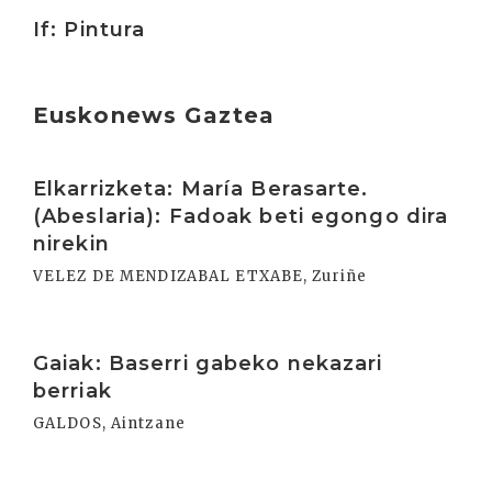
If: Pintura
Euskonews Gaztea
Irakurri
Elkarrizketa: María Berasarte.
(Abeslaria): Fadoak beti egongo dira
nirekin
VELEZ DE MENDIZABAL ETXABE, Zuriñe
Irakurri
Gaiak: Baserri gabeko nekazari
berriak
GALDOS, Aintzane
Irakurri