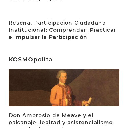
Irakurri
Reseña. Participación Ciudadana
Institucional: Comprender, Practicar
e Impulsar la Participación
KOSMOpolita
Irakurri
Don Ambrosio de Meave y el
paisanaje, lealtad y asistencialismo