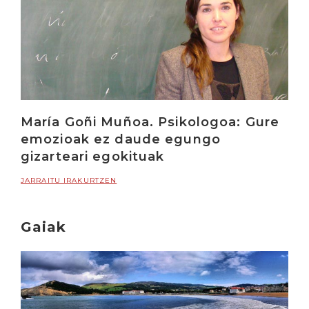
María Goñi Muñoa. Psikologoa: Gure
emozioak ez daude egungo
gizarteari egokituak
JARRAITU IRAKURTZEN
Gaiak