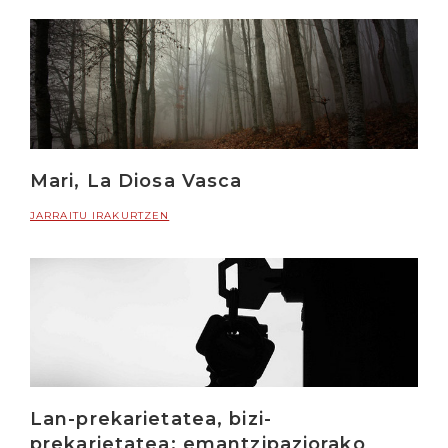
Mari, La Diosa Vasca
JARRAITU IRAKURTZEN
Lan-prekarietatea, bizi-
prekarietatea: emantzipaziorako