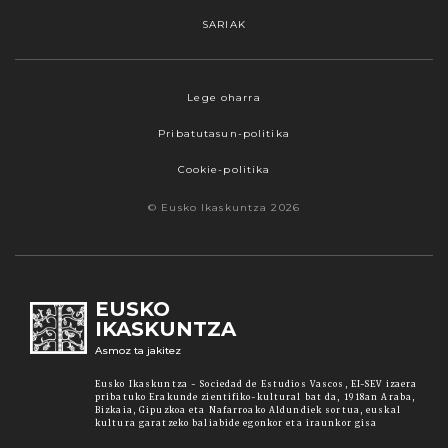
SARIAK
Webgune honek cookieak erabiltzen ditu,
Lege oharra
propioak zein hirugarrenenak. Hautatu
Pribatutasun-politika
nabigatzeko nahiago duzun cookie aukera.
Guztiz desaktibatzea ere hauta dezakezu.
Cookie-politika
Cookie batzuk blokeatu nahi badituzu, egin klik
© Eusko Ikaskuntza 2026
"konfigurazioa" aukeran. "Onartzen dut" botoia
sakatuz gero, aipatutako cookieak eta gure
cookie politika onartzen duzula adierazten ari
zara. Sakatu
Irakurri gehiago
lotura informazio
EUSKO
gehiago lortzeko.
IKASKUNTZA
Asmoz ta jakitez
Onartu
Eusko Ikaskuntza - Sociedad de Estudios Vascos, EI-SEV izaera
pribatuko Erakunde zientifiko-kultural bat da, 1918an Araba,
Bizkaia, Gipuzkoa eta Nafarroako Aldundiek sortua, euskal
kultura garatzeko baliabide egonkor eta iraunkor gisa
Konfiguratu