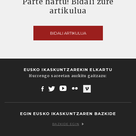
Parte hartu! Bidali zure
artikulua
BIDALI ARTIKULUA
EUSKO IKASKUNTZAREKIN ELKARTU
Hurrengo sareetan aurkitu gaitzazu:
Facebook
Twitter
Youtube
Flickr
Vimeo
EGIN EUSKO IKASKUNTZAREN BAZKIDE
BAZKIDE EGIN