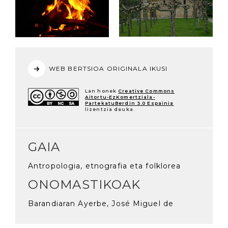
WEB BERTSIOA ORIGINALA IKUSI
Lan honek
Creative Commons
Aitortu-EzKomertziala-
PartekatuBerdin 3.0 Espainia
lizentzia dauka.
GAIA
Antropologia, etnografia eta folklorea
ONOMASTIKOAK
Barandiaran Ayerbe, José Miguel de