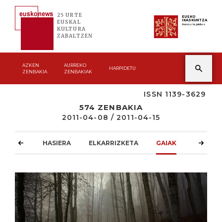
25 URTE
EUSKO
IKASKUNTZA
EUSKAL
Asmoz ta jakitez
KULTURA
ZABALTZEN
AZKEN
AURREKO
HARPIDETU
ZENBAKIA
ZENBAKIAK
ISSN 1139-3629
574 ZENBAKIA
2011-04-08 / 2011-04-15
HASIERA
ELKARRIZKETA
GAIAK
ATZOKO