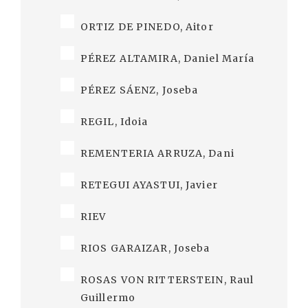
ORTIZ DE PINEDO, Aitor
PÉREZ ALTAMIRA, Daniel María
PÉREZ SÁENZ, Joseba
REGIL, Idoia
REMENTERIA ARRUZA, Dani
RETEGUI AYASTUI, Javier
RIEV
RIOS GARAIZAR, Joseba
ROSAS VON RITTERSTEIN, Raul
Guillermo