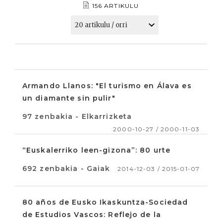
156 ARTIKULU
Armando Llanos: "El turismo en Álava es
un diamante sin pulir"
97 zenbakia - Elkarrizketa
2000-10-27 / 2000-11-03
“Euskalerriko leen-gizona”: 80 urte
692 zenbakia - Gaiak
2014-12-03 / 2015-01-07
80 años de Eusko Ikaskuntza-Sociedad
de Estudios Vascos: Reflejo de la