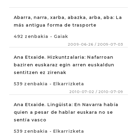
Abarra, narra, xarba, abazka, arba, aba: La
más antigua forma de trasporte
492 zenbakia - Gaiak
2009-06-26 / 2009-07-03
Ana Etxaide. Hizkuntzalaria: Nafarroan
baziren euskaraz egin arren euskaldun
sentitzen ez zirenak
539 zenbakia - Elkarrizketa
2010-07-02 / 2010-07-09
Ana Etxaide. Lingüista: En Navarra había
quien a pesar de hablar euskara no se
sentía vasco
539 zenbakia - Elkarrizketa