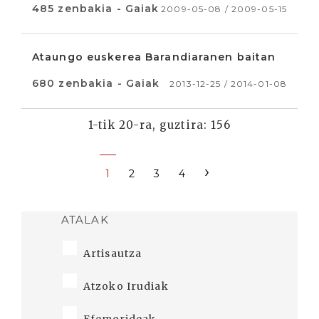
485 zenbakia - Gaiak
2009-05-08 / 2009-05-15
Ataungo euskerea Barandiaranen baitan
680 zenbakia - Gaiak
2013-12-25 / 2014-01-08
1-tik 20-ra, guztira: 156
›
1
2
3
4
ATALAK
Artisautza
Atzoko Irudiak