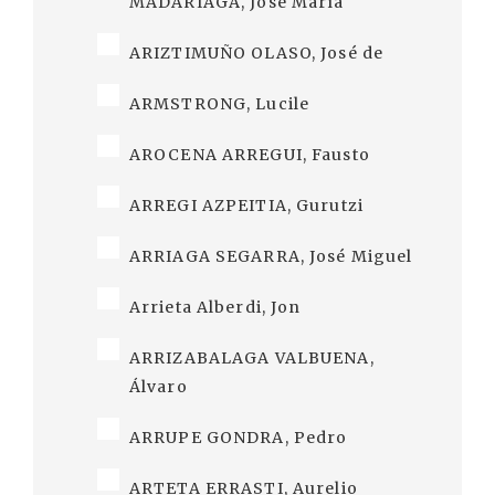
MADARIAGA, José María
ARIZTIMUÑO OLASO, José de
ARMSTRONG, Lucile
AROCENA ARREGUI, Fausto
ARREGI AZPEITIA, Gurutzi
ARRIAGA SEGARRA, José Miguel
Arrieta Alberdi, Jon
ARRIZABALAGA VALBUENA,
Álvaro
ARRUPE GONDRA, Pedro
ARTETA ERRASTI, Aurelio