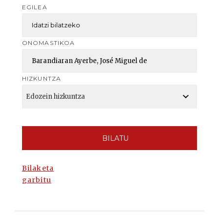
EGILEA
ONOMASTIKOA
HIZKUNTZA
BILATU
Bilaketa
garbitu