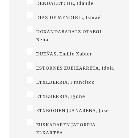
DENDALETCHE, Claude
DIAZ DE MENDIBIL, Ismael
DOXANDABARATZ OTAEGI,
Beñat
DUEÑAS, Emilio Xabier
ESTORNÉS ZUBIZARRETA, Idoia
ETXEBERRIA, Francisco
ETXEBERRIA, Igone
ETXEGOIEN JUANARENA, Jose
EUSKARAREN JATORRIA
ELKARTEA