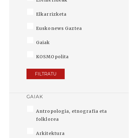
Efemerideak
Elkarrizketa
Euskonews Gaztea
Gaiak
KOSMOpolita
FILTRATU
GAIAK
Antropologia, etnografia eta
folklorea
Arkitektura