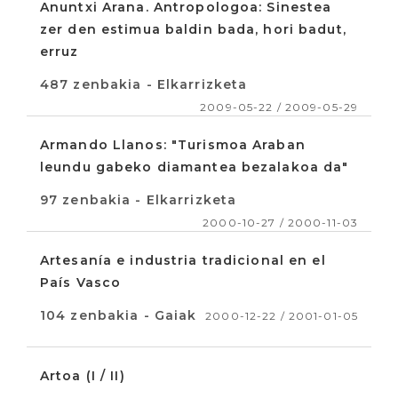
Anuntxi Arana. Antropologoa: Sinestea
zer den estimua baldin bada, hori badut,
erruz
487 zenbakia - Elkarrizketa
2009-05-22 / 2009-05-29
Armando Llanos: "Turismoa Araban
leundu gabeko diamantea bezalakoa da"
97 zenbakia - Elkarrizketa
2000-10-27 / 2000-11-03
Artesanía e industria tradicional en el
País Vasco
104 zenbakia - Gaiak
2000-12-22 / 2001-01-05
Artoa (I / II)