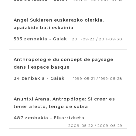
Angel Sukiaren euskarazko olerkia,
apaizkide bati eskainia
593 zenbakia - Gaiak
2011-09-23 / 2011-09-30
Anthropologie du concept de paysage
dans l'espace basque
34 zenbakia - Gaiak
1999-05-21 / 1999-05-28
Anuntxi Arana. Antropóloga: Si creer es
tener afecto, tengo de sobra
487 zenbakia - Elkarrizketa
2009-05-22 / 2009-05-29