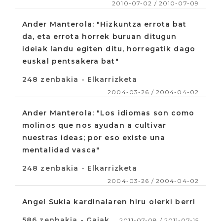
2010-07-02 / 2010-07-09
Ander Manterola: "Hizkuntza errota bat
da, eta errota horrek buruan ditugun
ideiak landu egiten ditu, horregatik dago
euskal pentsakera bat"
248 zenbakia - Elkarrizketa
2004-03-26 / 2004-04-02
Ander Manterola: "Los idiomas son como
molinos que nos ayudan a cultivar
nuestras ideas; por eso existe una
mentalidad vasca"
248 zenbakia - Elkarrizketa
2004-03-26 / 2004-04-02
Angel Sukia kardinalaren hiru olerki berri
586 zenbakia - Gaiak
2011-07-08 / 2011-07-15