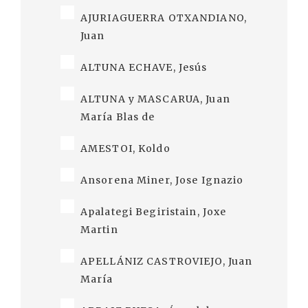
AJURIAGUERRA OTXANDIANO,
Juan
ALTUNA ECHAVE, Jesús
ALTUNA y MASCARUA, Juan
María Blas de
AMESTOI, Koldo
Ansorena Miner, Jose Ignazio
Apalategi Begiristain, Joxe
Martin
APELLÁNIZ CASTROVIEJO, Juan
María