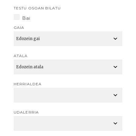
TESTU OSOAN BILATU
Bai
GAIA
ATALA
HERRIALDEA
UDALERRIA