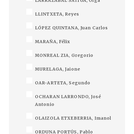
LARRAZABAL SAITUA, Olga
LLINTXETA, Reyes
LÓPEZ QUINTANA, Juan Carlos
MARAÑA, Félix
MONREAL ZIA, Gregorio
MURELAGA, Jaione
OAR-ARTETA, Segundo
OCHARAN LARRONDO, José
Antonio
OLAIZOLA ETXEBERRIA, Imanol
ORDUNA PORTÚS, Pablo