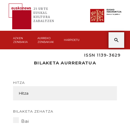
25 URTE
EUSKO
IKASKUNTZA
EUSKAL
Asmoz ta jakitez
KULTURA
ZABALTZEN
AZKEN
AURREKO
HARPIDETU
ZENBAKIA
ZENBAKIAK
ISSN 1139-3629
BILAKETA AURRERATUA
HITZA
BILAKETA ZEHATZA
Bai