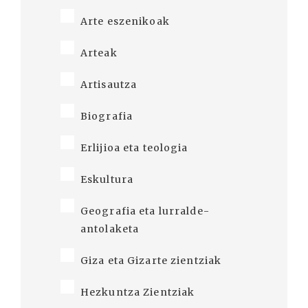
Arte eszenikoak
Arteak
Artisautza
Biografia
Erlijioa eta teologia
Eskultura
Geografia eta lurralde-
antolaketa
Giza eta Gizarte zientziak
Hezkuntza Zientziak