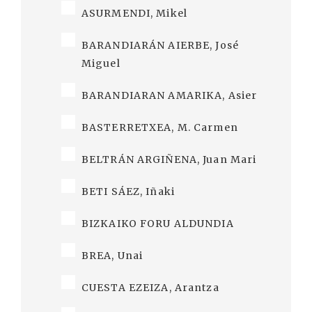
ASURMENDI, Mikel
BARANDIARÁN AIERBE, José
Miguel
BARANDIARAN AMARIKA, Asier
BASTERRETXEA, M. Carmen
BELTRÁN ARGIÑENA, Juan Mari
BETI SÁEZ, Iñaki
BIZKAIKO FORU ALDUNDIA
BREA, Unai
CUESTA EZEIZA, Arantza