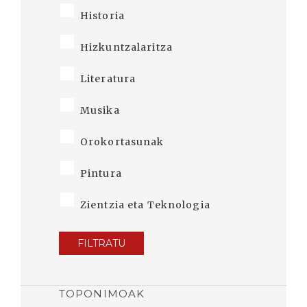
Historia
Hizkuntzalaritza
Literatura
Musika
Orokortasunak
Pintura
Zientzia eta Teknologia
FILTRATU
TOPONIMOAK