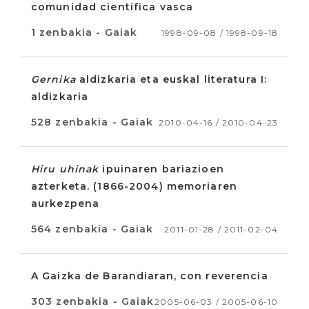
comunidad científica vasca
1 zenbakia - Gaiak
1998-09-08 / 1998-09-18
Gernika
aldizkaria eta euskal literatura I:
aldizkaria
528 zenbakia - Gaiak
2010-04-16 / 2010-04-23
Hiru uhinak
ipuinaren bariazioen
azterketa. (1866-2004) memoriaren
aurkezpena
564 zenbakia - Gaiak
2011-01-28 / 2011-02-04
A Gaizka de Barandiaran, con reverencia
303 zenbakia - Gaiak
2005-06-03 / 2005-06-10