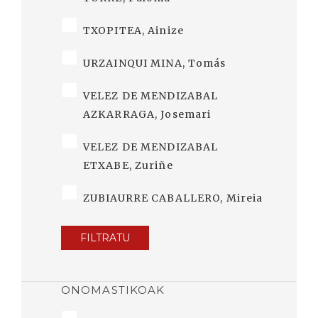
TXOPITEA, Ainize
URZAINQUI MINA, Tomás
VELEZ DE MENDIZABAL
AZKARRAGA, Josemari
VELEZ DE MENDIZABAL
ETXABE, Zuriñe
ZUBIAURRE CABALLERO, Mireia
FILTRATU
ONOMASTIKOAK