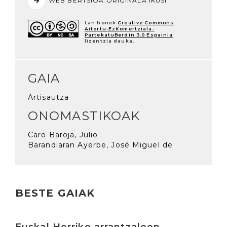
WEB BERTSIOA ORIGINALA IKUSI
Lan honek
Creative Commons
Aitortu-EzKomertziala-
PartekatuBerdin 3.0 Espainia
lizentzia dauka.
GAIA
Artisautza
ONOMASTIKOAK
Caro Baroja, Julio
Barandiaran Ayerbe, José Miguel de
BESTE GAIAK
Irakurri