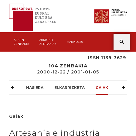
25 URTE
EUSKO
IKASKUNTZA
EUSKAL
Asmoz ta jakitez
KULTURA
ZABALTZEN
AZKEN
AURREKO
HARPIDETU
ZENBAKIA
ZENBAKIAK
ISSN 1139-3629
104 ZENBAKIA
2000-12-22 / 2001-01-05
HASIERA
ELKARRIZKETA
GAIAK
ATZOKO
Gaiak
Artesanía e industria