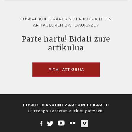
EUSKAL KULTURAREKIN ZER IKUSIA DUEN
ARTIKULUREN BAT DAUKAZU?
Parte hartu! Bidali zure
artikulua
BIDALI ARTIKULUA
EUSKO IKASKUNTZAREKIN ELKARTU
Hurrengo sareetan aurkitu gaitzazu:
Facebook
Twitter
Youtube
Flickr
Vimeo