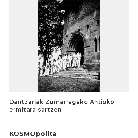
Irakurri
Dantzariak Zumarragako Antioko
ermitara sartzen
KOSMOpolita