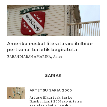
Irakurri
Amerika euskal literaturan: ibilbide
pertsonal batetik begiratuta
BARANDIARAN AMARIKA, Asier
SARIAK
ARTETSU SARIA 2005
Arbaso Elkarteak Eusko
Ikaskuntzari 2005eko Artetsu
sarietako bat eman dio