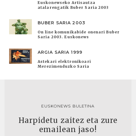
Euskonewseko Artisautza
atalarengatik Buber Saria 2003
BUBER SARIA 2003
On line komunikabide onenari Buber
Saria 2003. Euskonews
ARGIA SARIA 1999
Astekari elektronikoari
Merezimenduzko Saria
EUSKONEWS BULETINA
Harpidetu zaitez eta zure
emailean jaso!