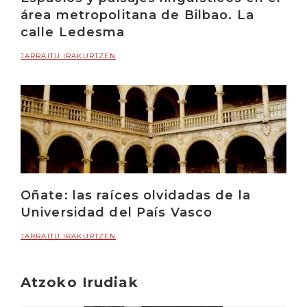
área metropolitana de Bilbao. La
calle Ledesma
JARRAITU IRAKURTZEN
Oñate: las raíces olvidadas de la
Universidad del País Vasco
JARRAITU IRAKURTZEN
Atzoko Irudiak