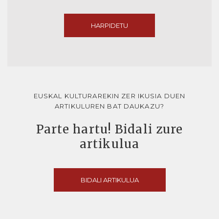
HARPIDETU
EUSKAL KULTURAREKIN ZER IKUSIA DUEN
ARTIKULUREN BAT DAUKAZU?
Parte hartu! Bidali zure
artikulua
BIDALI ARTIKULUA