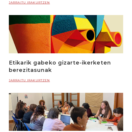
JARRAITU IRAKURTZEN
Etikarik gabeko gizarte-ikerketen
berezitasunak
JARRAITU IRAKURTZEN