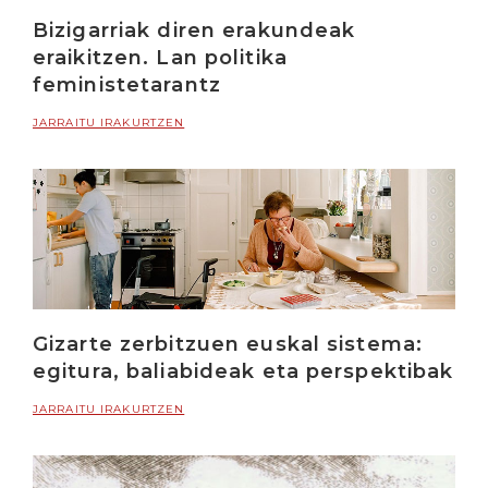
Bizigarriak diren erakundeak
eraikitzen. Lan politika
feministetarantz
JARRAITU IRAKURTZEN
Gizarte zerbitzuen euskal sistema:
egitura, baliabideak eta perspektibak
JARRAITU IRAKURTZEN