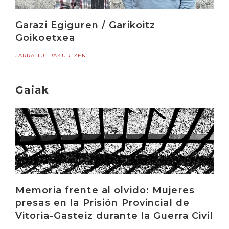
Garazi Egiguren / Garikoitz
Goikoetxea
JARRAITU IRAKURTZEN
Gaiak
Memoria frente al olvido: Mujeres
presas en la Prisión Provincial de
Vitoria-Gasteiz durante la Guerra Civil