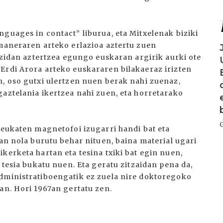
guages in contact” liburua, eta Mitxelenak biziki
emaneraren arteko erlazioa aztertu zuen
u zidan aztertzea egungo euskaran argirik aurki ote
Erdi Arora arteko euskararen bilakaeraz irizten
n, oso gutxi ulertzen nuen berak nahi zuenaz,
gaztelania ikertzea nahi zuen, eta horretarako
zeukaten magnetofoi izugarri handi bat eta
san nola burutu behar nituen, baina material ugari
kerketa hartan eta tesina txiki bat egin nuen,
 tesia bukatu nuen. Eta geratu zitzaidan pena da,
administratiboengatik ez zuela nire doktoregoko
an. Hori 1967an gertatu zen.