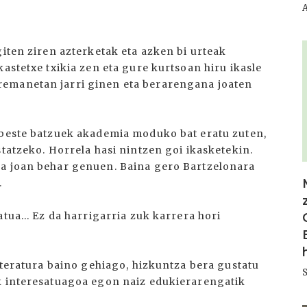
I
giten ziren azterketak eta azken bi urteak
kastetxe txikia zen eta gure kurtsoan hiru ikasle
remanetan jarri ginen eta berarengana joaten
 beste batzuek akademia moduko bat eratu zuten,
statzeko. Horrela hasi nintzen goi ikasketekin.
ra joan behar genuen. Baina gero Bartzelonara
.
tua... Ez da harrigarria zuk karrera hori
Literatura baino gehiago, hizkuntza bera gustatu
ik interesatuagoa egon naiz edukierarengatik