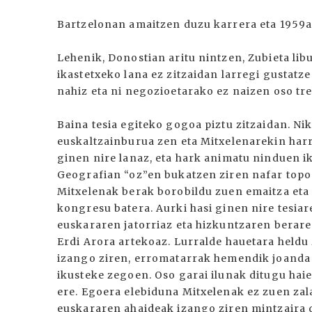
Bartzelonan amaitzen duzu karrera eta 1959a
Lehenik, Donostian aritu nintzen, Zubieta li
ikastetxeko lana ez zitzaidan larregi gustat
nahiz eta ni negozioetarako ez naizen oso tre
Baina tesia egiteko gogoa piztu zitzaidan. Nik
euskaltzainburua zen eta Mitxelenarekin har
ginen nire lanaz, eta hark animatu ninduen i
Geografian “oz”en bukatzen ziren nafar topo
Mitxelenak berak borobildu zuen emaitza eta
kongresu batera. Aurki hasi ginen nire tesia
euskararen jatorriaz eta hizkuntzaren berare
Erdi Arora artekoaz. Lurralde hauetara heldu
izango ziren, erromatarrak hemendik joanda 
ikusteke zegoen. Oso garai ilunak ditugu haie
ere. Egoera elebiduna Mitxelenak ez zuen zala
euskararen ahaideak izango ziren mintzaira 