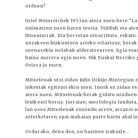
orduan?
Uriel Weinreichek 1953an atera zuen bere “Lan
estimatzen zuen haren teoria. Yiddish eta al
lituaniarrak. Eta horretan oinarrituta, eskat
nezakeen hizkuntzen arteko erlazioaz, berak 
zuenarekin nolabait alderatzearren. Egia esa
baina aurrera egin nuen. Nik Euskal Herriko 
Oriora jo nuen.
Mitxelenak utzi zidan Julio Urkijo Mintegian 
inkestak egiteari ekin nion. Inork ez zidan e
atera nuen. Mitxelenak berak gidatu ninduen i
lexikoari buruz. Jarraian, morfologia landuta,
lan osoa Mitxelenak zuzendu arren, arrazoi 
azterketaren epai mahaian parte hartu ahal iz
Ordurako, dena den, zu bazinen irakasle...