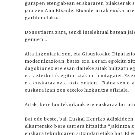
garapen etengabean euskararen bilakaerak sen
jaio zen Ana Etxaide. Etxaidetarrak euskarare
garbienetakoa.
Donostiarra zara, sendi intelektual batean jai
genuen...
Aita ingeniaria zen, eta Gipuzkoako Diputazio
modernizazioan, batez ere. Berari egokitu zi
dagokionez ere esan daiteke aitak bultzatu eg
eta azterketak egiten zizkien hautagaiei. E
eta euskaraz ozta-ozta zekien... Baina seme-a
euskara izan zen etxeko hizkuntza ofiziala.
Aitak, bere lan teknikoak ere euskaraz burutu
Bat edo beste, bai. Euskal Herriko Adiskidee
elkarterako bere sarrera hitzaldia “Jakintza 
euskara teknikoaren aitzindarietako bat. El 