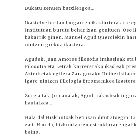
Bukatu zenuen batxilergoa...
Ikastetxe hartan laugarren ikasturtera arte e
Institutuan burutu behar izan genituen. Oso i
bakarrik ginen. Manuel Agud Querolekin har
nintzen grekoa ikastera.
Agudek, Juan Amoros filosofia irakasleak eta
Filosofia eta Letrak karrerarako ikasleak pre
Azterketak egitera Zaragozako Unibertsitate
igaro nintzen Filologia Erromanikoa ikastera
Zure aitak, Jon anaiak, Agud irakasleak ingura
hautatzea...
Hala da! Hizkuntzak beti izan ditut atsegin. 
zait. Hau da, hizkuntzaren estrukturarengat
baino.