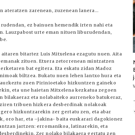
I
n ateratzen zarenean, zuzenean lanera...
burudendan, ez bainuen hemendik irten nahi eta
zen. Lauzpabost urte eman nituen liburudendan,
be.
 aitaren bitartez Luis Mitxelena ezagutu nuen. Aita
remanak zituen. Etxera zetorrenean mintzatzen
kerketaren bat egitera. Eta eskatu zidan Madoz
nimoak biltzea. Bukatu nuen lehen lantxo hura eta
 aurkeztu zuen Pirinioetako hizkuntzen gaineko
rekin, eta une haietan Mitxelena kezkatua zegoen
n bilakaeraz eta nolabaiteko aurreneko batukeraz,
I
 ziren tribuen hizkera desberdinak nolakoak
gero hizkuntzarekin zer gertatu zen, eta abar
k, oro har, eta –jakina- baita euskarari dagokionez
ntzan jartzen: erromanikoa, latinarekin, eta
desberdinekin. Zer nolako bilakaera gertatu zen