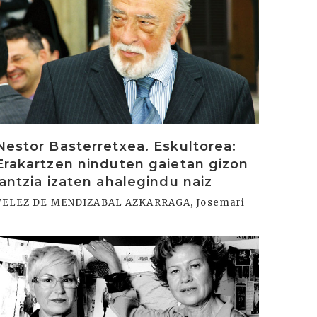
rakurri
Nestor Basterretxea. Eskultorea:
Erakartzen ninduten gaietan gizon
jantzia izaten ahalegindu naiz
VELEZ DE MENDIZABAL AZKARRAGA, Josemari
rakurri