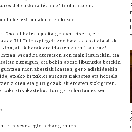
sores del euskera técnico” titulatu zuen.
 modu berezian nabarmendu zen...
ta. Oso biblioteka polita genuen etxean, eta
s de Till Eulenspiegel” zen haietako bat eta aitak
n zion, aitak berak ere idazten zuen “La Cruz”
I
gintzan. Mendira ateratzen zen maiz lagunekin, eta
aletu zitzaigun, eta behin abesti liburuxka batekin
laguntzen nion abestiak ikasten, gero adiskideekin
de, etxeko bi txikioi euskara irakastea eta horrela
tzen zioten eta guri gozokiak erosten zizkiguten.
 txikitatik ikasteko. Hori garai hartan ez zen
k?
an frantsesez egin behar genuen.