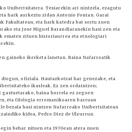
ko Unibertsitatera. Tesiarekin ari nintzela, ezagutu
eta hark aurkeztu zidan Antonio Fontan. Garai
k Fakultatean, eta hark katedra bat sortu zuen
arako eta Jose Miguel Barandiaranekin hasi zen eta
k ematen zituen historiaurrea eta etnologiari
arekin.
ren gaineko ikerketa lanetan. Baina Nafarroatik
 diogun, ofiziala. Hautazkotzat har genezake, eta
ibertsitateko ikasleak. Ez zen ordaintzen;
 gastuetarako, baina horrela ez zegoen
uen, eta filologia erromanikoaren barruan
ile bezala hasi nintzen Nafarroako Unibertsitatean
ltzaindiko kidea, Pedro Diez de Ulzurrun.
 egin behar nituen eta 1970ean atera nuen