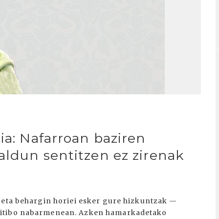
ia: Nafarroan baziren
aldun sentitzen ez zirenak
 eta behargin horiei esker gure hizkuntzak —
sitibo nabarmenean. Azken hamarkadetako