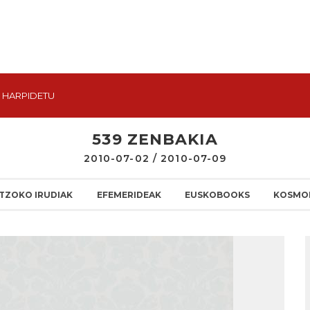
HARPIDETU
539 ZENBAKIA
2010-07-02 / 2010-07-09
TZOKO IRUDIAK
EFEMERIDEAK
EUSKOBOOKS
KOSMO