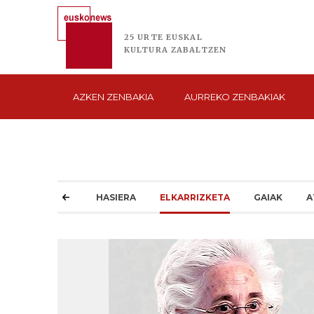
25 URTE
EUSKAL
KULTURA
ZABALTZEN
AZKEN
ZENBAKIA
AURREKO
ZENBAKIAK
HASIERA
ELKARRIZKETA
GAIAK
A