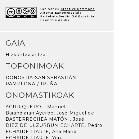
Lan honek
Creative Commons
Aitortu-EzKomertziala-
PartekatuBerdin 3.0 Espainia
lizentzia dauka.
GAIA
Hizkuntzalaritza
TOPONIMOAK
DONOSTIA-SAN SEBASTIÁN
PAMPLONA / IRUÑA
ONOMASTIKOAK
AGUD QUEROL, Manuel
Barandiaran Ayerbe, José Miguel de
BASTERRECHEA MATÓNI, José
DÍEZ DE ULZURRUN ECHARTE, Pedro
ECHAIDE ITARTE, Ana María
ECHAIDE ITARTE, Yon