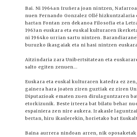
Bai. Ni 1964an Iruñera joan nintzen, Nafarroa
nuen Fernando Gonzalez Ollé hizkuntzalaria 
hartan Fontan zen dekanoa Filosofia eta Letra
1963an euskara eta euskal kulturaren ikerket
ni 1964ko urrian sartu nintzen. Barandiarane
buruzko ikasgaiak eta ni hasi nintzen euskar
Aitzindaria zara Unibertsitatean eta euskara
salto egiten zenuen...
Euskara eta euskal kulturaren katedra ez zen,
gainera hara joaten ziren guztiak ez ziren Un
Diputazioak ematen zuen dirulaguntzaren bat
etorkizunik. Beste irteera bat bilatu behar n
espainiera zen nire aukera. Irakasle laguntza
bertan, hiru ikaslerekin, horietako bat Euska
Baina aurrera nindoan arren, nik oposaketak