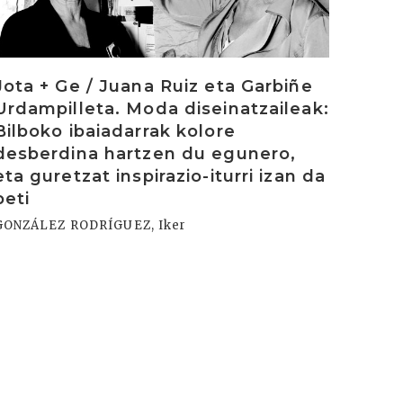
Jota + Ge / Juana Ruiz eta Garbiñe
Urdampilleta. Moda diseinatzaileak:
Bilboko ibaiadarrak kolore
desberdina hartzen du egunero,
eta guretzat inspirazio-iturri izan da
beti
GONZÁLEZ RODRÍGUEZ, Iker