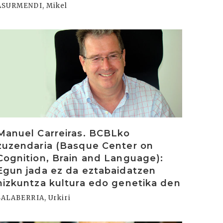
ASURMENDI, Mikel
rakurri
Manuel Carreiras. BCBLko
zuzendaria (Basque Center on
Cognition, Brain and Language):
Egun jada ez da eztabaidatzen
hizkuntza kultura edo genetika den
SALABERRIA, Urkiri