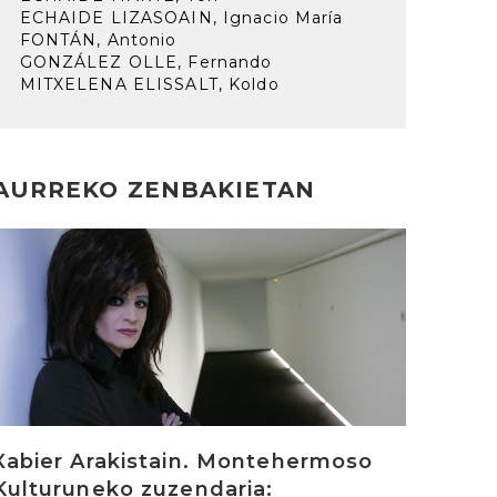
ECHAIDE LIZASOAIN, Ignacio María
FONTÁN, Antonio
GONZÁLEZ OLLE, Fernando
MITXELENA ELISSALT, Koldo
AURREKO ZENBAKIETAN
rakurri
Xabier Arakistain. Montehermoso
Kulturuneko zuzendaria: