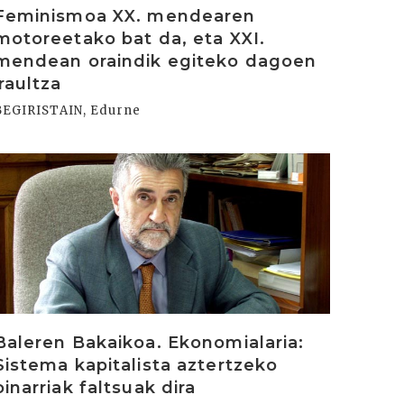
Feminismoa XX. mendearen
motoreetako bat da, eta XXI.
mendean oraindik egiteko dagoen
iraultza
BEGIRISTAIN, Edurne
rakurri
Baleren Bakaikoa. Ekonomialaria:
Sistema kapitalista aztertzeko
oinarriak faltsuak dira