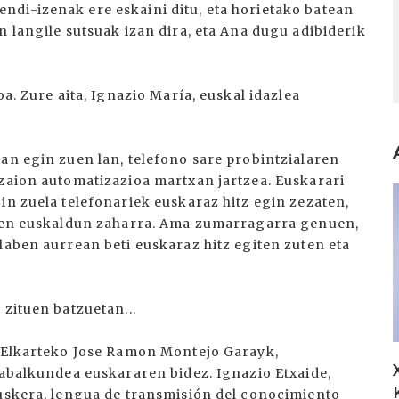
di-izenak ere eskaini ditu, eta horietako batean
n langile sutsuak izan dira, eta Ana dugu adibiderik
oa. Zure aita, Ignazio María, euskal idazlea
an egin zuen lan, telefono sare probintzialaren
tzaion automatizazioa martxan jartzea. Euskarari
I
in zuela telefonariek euskaraz hitz egin zezaten,
z zen euskaldun zaharra. Ama zumarragarra genuen,
laben aurrean beti euskaraz hitz egiten zuten eta
 zituen batzuetan...
n Elkarteko Jose Ramon Montejo Garayk,
zabalkundea euskararen bidez. Ignazio Etxaide,
euskera, lengua de transmisión del conocimiento