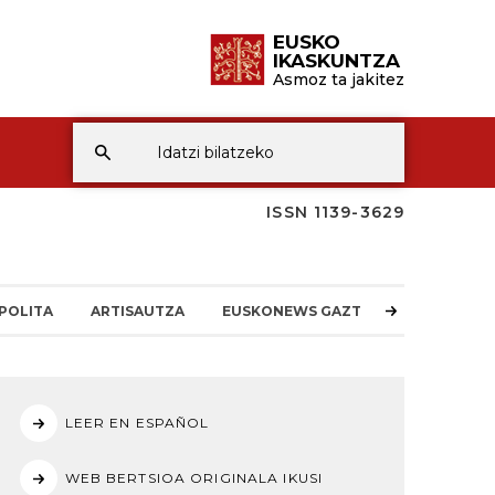
EUSKO
IKASKUNTZA
Asmoz ta jakitez
ISSN 1139-3629
POLITA
ARTISAUTZA
EUSKONEWS GAZTEA
LEER EN ESPAÑOL
WEB BERTSIOA ORIGINALA IKUSI