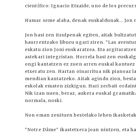
científico: Ignacio Etxaide, uno de los precur
Hamar seme alaba, denak euskaldunak... Jon
Jon hasi zen itzulpenak egiten, aitak bultzatu
haurrentzako liburu ugari ziren. “Las aventura
eskatu zion Joni euskaratzea. Eta argitaratze
astekari integristan. Horrela hasi zen euskal
ongi kantatzen ez zuen arren euskal kantuez z
etxeratu zen. Hartan oinarritua nik pianoaz 
mendian kantatzeko. Aitak agindu zion, bestal
eskolak ematen zizkigun. Hari zerbait ordain
Nik izan nuen, beraz, aukera euskal gramatika
normala, noski.
Non eman zenituen bestelako lehen ikasketa
“Notre Dâme” ikastetxera joan nintzen, eta h