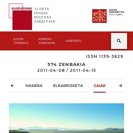
25 URTE
EUSKO
IKASKUNTZA
EUSKAL
Asmoz ta jakitez
KULTURA
ZABALTZEN
AZKEN
AURREKO
HARPIDETU
ZENBAKIA
ZENBAKIAK
ISSN 1139-3629
574 ZENBAKIA
2011-04-08 / 2011-04-15
HASIERA
ELKARRIZKETA
GAIAK
ATZOKO