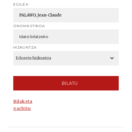
EGILEA
ONOMASTIKOA
HIZKUNTZA
BILATU
Bilaketa
garbitu