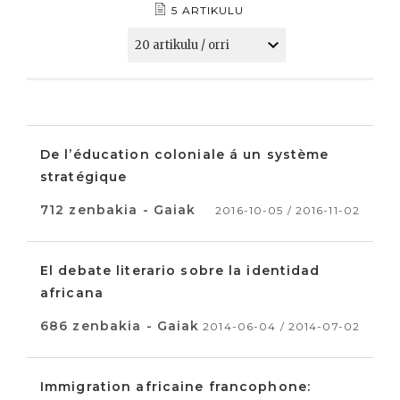
5 ARTIKULU
De l’éducation coloniale á un système
stratégique
712 zenbakia - Gaiak
2016-10-05 / 2016-11-02
El debate literario sobre la identidad
africana
686 zenbakia - Gaiak
2014-06-04 / 2014-07-02
Immigration africaine francophone: