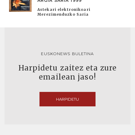
ARGIA SARIA 1999
Astekari elektronikoari
Merezimenduzko Saria
EUSKONEWS BULETINA
Harpidetu zaitez eta zure
emailean jaso!
HARPIDETU