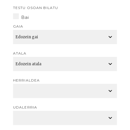
TESTU OSOAN BILATU
Bai
GAIA
ATALA
HERRIALDEA
UDALERRIA