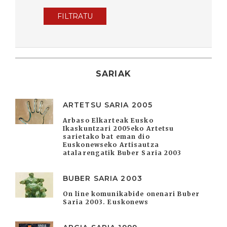
FILTRATU
SARIAK
ARTETSU SARIA 2005
Arbaso Elkarteak Eusko
Ikaskuntzari 2005eko Artetsu
sarietako bat eman dio
Euskonewseko Artisautza
atalarengatik Buber Saria 2003
BUBER SARIA 2003
On line komunikabide onenari Buber
Saria 2003. Euskonews