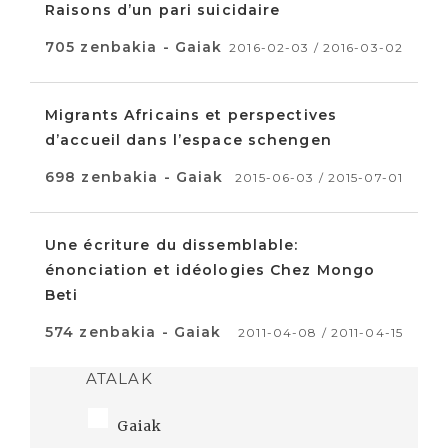
Raisons d’un pari suicidaire
705 zenbakia - Gaiak
2016-02-03 / 2016-03-02
Migrants Africains et perspectives
d’accueil dans l’espace schengen
698 zenbakia - Gaiak
2015-06-03 / 2015-07-01
Une écriture du dissemblable:
énonciation et idéologies Chez Mongo
Beti
574 zenbakia - Gaiak
2011-04-08 / 2011-04-15
ATALAK
Gaiak