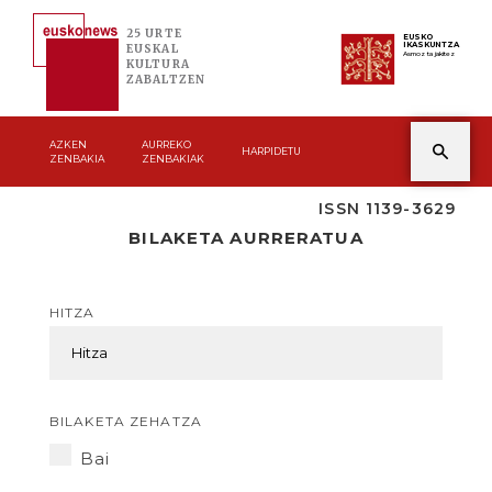
25 URTE
EUSKO
IKASKUNTZA
EUSKAL
Asmoz ta jakitez
KULTURA
ZABALTZEN
AZKEN
AURREKO
HARPIDETU
ZENBAKIA
ZENBAKIAK
ISSN 1139-3629
BILAKETA AURRERATUA
HITZA
BILAKETA ZEHATZA
Bai