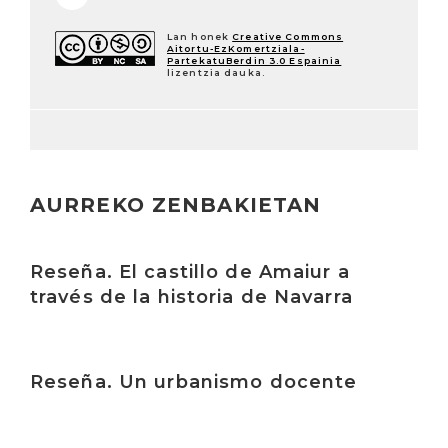
Lan honek
Creative Commons
Aitortu-EzKomertziala-
PartekatuBerdin 3.0 Espainia
lizentzia dauka.
AURREKO ZENBAKIETAN
Irakurri
Reseña. El castillo de Amaiur a
través de la historia de Navarra
Irakurri
Reseña. Un urbanismo docente
Irakurri