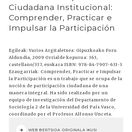
Ciudadana Institucional:
Comprender, Practicar e
Impulsar la Participación
Egileak: Varios Argitaletxea: Gipuzkoako Foru
Aldundia, 2009 Orrialde kopurua: 363,
castellano/337, euskara ISBN: 978-84-7907-631-3
Ezaugarriak: Comprender, Practicar e Impulsar
la Participación es un trabajo que se ocupa de la
noción de participación ciudadana de una
manera integral. Ha sido realizado por un
equipo de investigación del Departamento de
Sociología 2 de la Universidad del País Vasco,
coordinado por el Profesor Alfonso Unceta.
WEB BERTSIOA ORIGINALA IKUSI