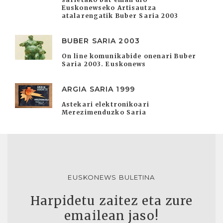
Euskonewseko Artisautza
atalarengatik Buber Saria 2003
BUBER SARIA 2003
On line komunikabide onenari Buber
Saria 2003. Euskonews
ARGIA SARIA 1999
Astekari elektronikoari
Merezimenduzko Saria
EUSKONEWS BULETINA
Harpidetu zaitez eta zure
emailean jaso!