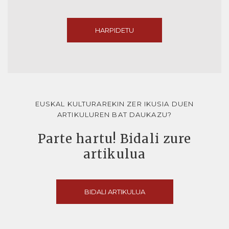
HARPIDETU
EUSKAL KULTURAREKIN ZER IKUSIA DUEN
ARTIKULUREN BAT DAUKAZU?
Parte hartu! Bidali zure
artikulua
BIDALI ARTIKULUA