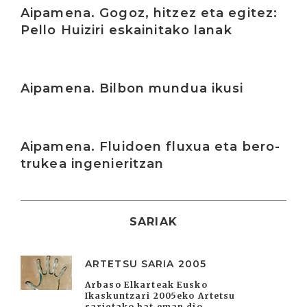
Aipamena. Gogoz, hitzez eta egitez:
Pello Huiziri eskainitako lanak
Irakurri
Aipamena. Bilbon mundua ikusi
Irakurri
Aipamena. Fluidoen fluxua eta bero-
trukea ingenieritzan
SARIAK
ARTETSU SARIA 2005
Arbaso Elkarteak Eusko
Ikaskuntzari 2005eko Artetsu
sarietako bat eman dio