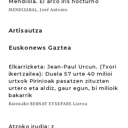
Mendiola. El arco iris nocturno
MENDIZABAL, José Antonio
Artisautza
Euskonews Gaztea
Irakurri
Elkarrizketa: Jean-Paul Urcun. (Txori
ikertzailea): Duela 57 urte 40 milioi
urtxok Pirinioak pasatzen zituzten
urtero eta aldiz, gaur egun, bi milioik
bakarrik
Baionako BERNAT ETXEPARE Lizeoa
Irakurri
Atzoko irudia: z