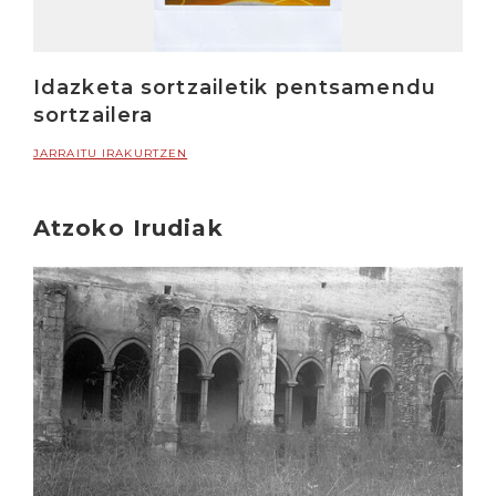
Idazketa sortzailetik pentsamendu
sortzailera
JARRAITU IRAKURTZEN
Atzoko Irudiak
Irakurri