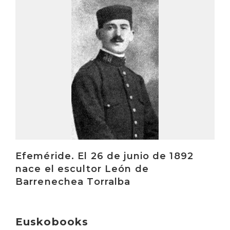
Irakurri
Efeméride. El 26 de junio de 1892
nace el escultor León de
Barrenechea Torralba
Euskobooks