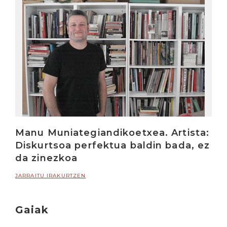
Manu Muniategiandikoetxea. Artista:
Diskurtsoa perfektua baldin bada, ez
da zinezkoa
JARRAITU IRAKURTZEN
Gaiak