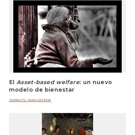
El
Asset-based welfare
: un nuevo
modelo de bienestar
JARRAITU IRAKURTZEN