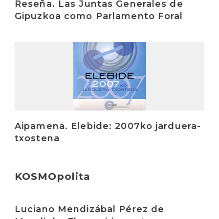
Reseña. Las Juntas Generales de
Gipuzkoa como Parlamento Foral
Irakurri
Aipamena. Elebide: 2007ko jarduera-
txostena
KOSMOpolita
Irakurri
Luciano Mendizábal Pérez de