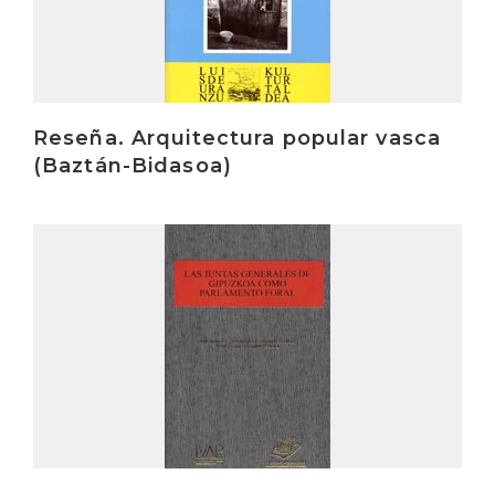
Reseña. Arquitectura popular vasca
(Baztán-Bidasoa)
Irakurri