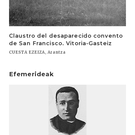
Claustro del desaparecido convento
de San Francisco. Vitoria-Gasteiz
CUESTA EZEIZA, Arantza
Efemerideak
Irakurri