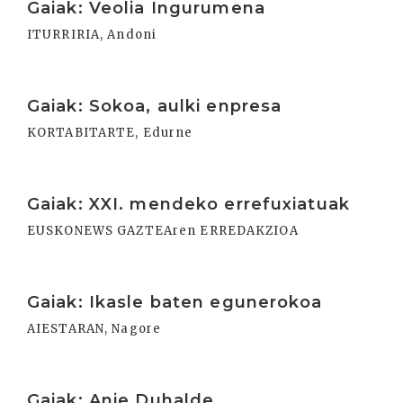
Gaiak: Veolia Ingurumena
ITURRIRIA, Andoni
Irakurri
Gaiak: Sokoa, aulki enpresa
KORTABITARTE, Edurne
Irakurri
Gaiak: XXI. mendeko errefuxiatuak
EUSKONEWS GAZTEAren ERREDAKZIOA
Irakurri
Gaiak: Ikasle baten egunerokoa
AIESTARAN, Nagore
Irakurri
Gaiak: Anje Duhalde