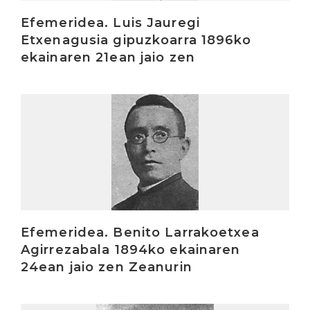
Efemeridea. Luis Jauregi
Etxenagusia gipuzkoarra 1896ko
ekainaren 21ean jaio zen
Irakurri
Efemeridea. Benito Larrakoetxea
Agirrezabala 1894ko ekainaren
24ean jaio zen Zeanurin