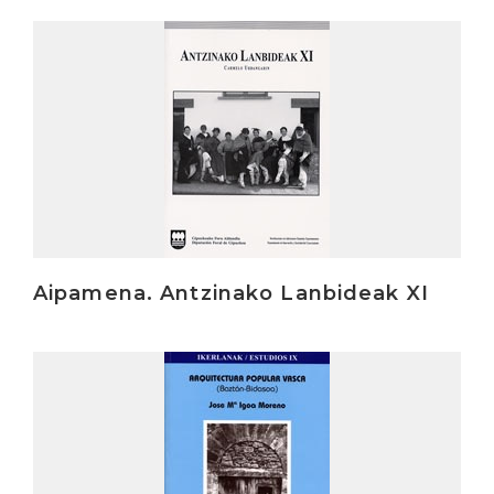
Irakurri
Aipamena. Antzinako Lanbideak XI
Irakurri