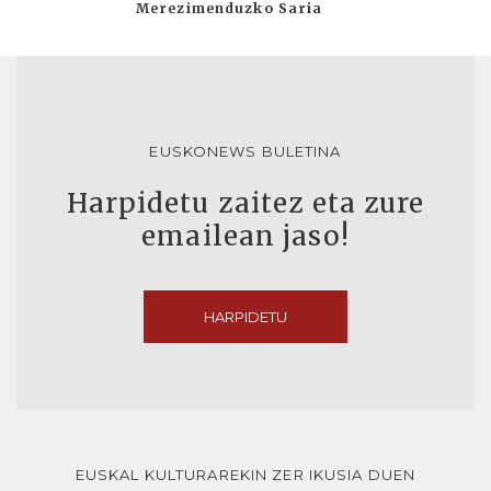
Merezimenduzko Saria
EUSKONEWS BULETINA
Harpidetu zaitez eta zure
emailean jaso!
HARPIDETU
EUSKAL KULTURAREKIN ZER IKUSIA DUEN