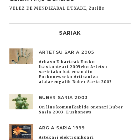
VELEZ DE MENDIZABAL ETXABE, Zuriñe
SARIAK
ARTETSU SARIA 2005
Arbaso Elkarteak Eusko
Ikaskuntzari 2005eko Artetsu
sarietako bat eman dio
Euskonewseko Artisautza
atalarengatik Buber Saria 2003
BUBER SARIA 2003
On line komunikabide onenari Buber
Saria 2003. Euskonews
ARGIA SARIA 1999
Astekari elektronikoari