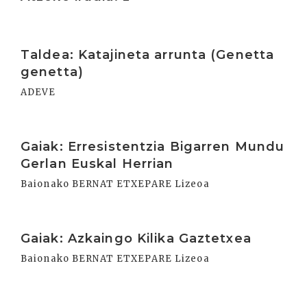
Irakurri
Taldea: Katajineta arrunta (Genetta
genetta)
ADEVE
Irakurri
Gaiak: Erresistentzia Bigarren Mundu
Gerlan Euskal Herrian
Baionako BERNAT ETXEPARE Lizeoa
Irakurri
Gaiak: Azkaingo Kilika Gaztetxea
Baionako BERNAT ETXEPARE Lizeoa
Irakurri