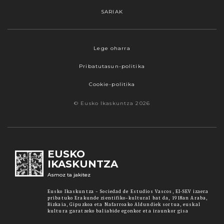
SARIAK
Lege oharra
Pribatutasun-politika
Cookie-politika
© Eusko Ikaskuntza 2026
EUSKO
IKASKUNTZA
Asmoz ta jakitez
Eusko Ikaskuntza - Sociedad de Estudios Vascos, EI-SEV izaera
pribatuko Erakunde zientifiko-kultural bat da, 1918an Araba,
Bizkaia, Gipuzkoa eta Nafarroako Aldundiek sortua, euskal
kultura garatzeko baliabide egonkor eta iraunkor gisa