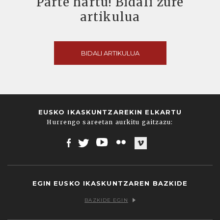
Parte hartu! Bidali zure
artikulua
BIDALI ARTIKULUA
EUSKO IKASKUNTZAREKIN ELKARTU
Hurrengo sareetan aurkitu gaitzazu:
Facebook
Twitter
Youtube
Flickr
Vimeo
EGIN EUSKO IKASKUNTZAREN BAZKIDE
BAZKIDE EGIN