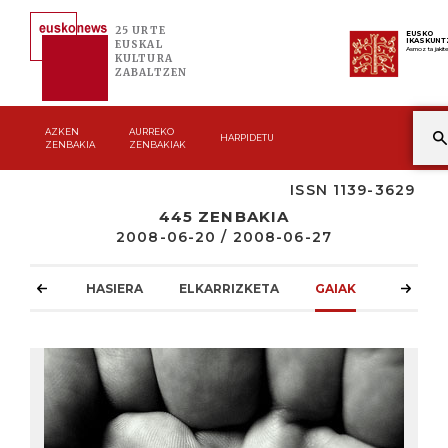
25 URTE
EUSKO
IKASKUNT
EUSKAL
Asmoz ta jakit
KULTURA
ZABALTZEN
AZKEN
AURREKO
HARPIDETU
ZENBAKIA
ZENBAKIAK
ISSN 1139-3629
445 ZENBAKIA
2008-06-20 / 2008-06-27
HASIERA
ELKARRIZKETA
GAIAK
ATZOKO