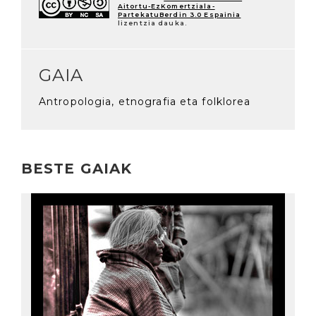
Aitortu-EzKomertziala-
PartekatuBerdin 3.0 Espainia
lizentzia dauka.
GAIA
Antropologia, etnografia eta folklorea
BESTE GAIAK
Irakurri