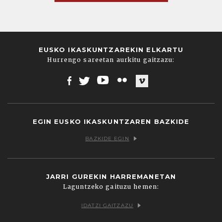
EUSKO IKASKUNTZAREKIN ELKARTU
Hurrengo sareetan aurkitu gaitzazu:
Facebook
Twitter
Youtube
Flickr
Vimeo
EGIN EUSKO IKASKUNTZAREN BAZKIDE
BAZKIDE EGIN
JARRI GUREKIN HARREMANETAN
Laguntzeko gaituzu hemen:
IDATZI GAITZAZU