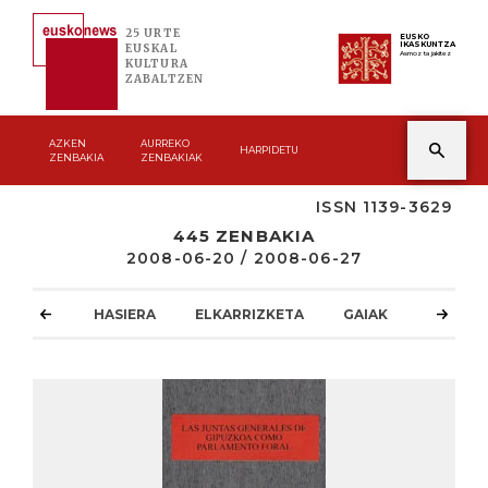
25 URTE
EUSKO
IKASKUNTZA
EUSKAL
Asmoz ta jakitez
KULTURA
ZABALTZEN
AZKEN
AURREKO
HARPIDETU
ZENBAKIA
ZENBAKIAK
ISSN 1139-3629
445 ZENBAKIA
2008-06-20 / 2008-06-27
HASIERA
ELKARRIZKETA
GAIAK
ATZOKO