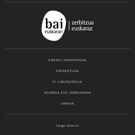
EREMU TEMATIKOAK
PROIEKTUAK
EI LIBURUTEGIA
AGENDA ETA JARDUERAK
SARIAK
Webgune honek cookieak erabiltzen ditu,
Lege oharra
propioak zein hirugarrenenak. Hautatu