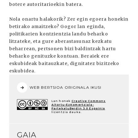
botere autoritarioekin batera.
Nola onartu halakorik? Zer egin egoera honekin
betirako amaitzeko? Gogor lan eginda,
politikarien kontzientzia landu beharko
litzateke, eta gure aberastasunaz kezkatu
beharrean, pertsonen bizi baldintzak hartu
beharko genituzke kontuan. Beraiek ere
eskubideak baitauzkate, dignitatez bizitzeko
eskubidea.
WEB BERTSIOA ORIGINALA IKUSI
Lan honek
Creative Commons
Aitortu-EzKomertziala-
PartekatuBerdin 3.0 Espainia
lizentzia dauka.
GAIA