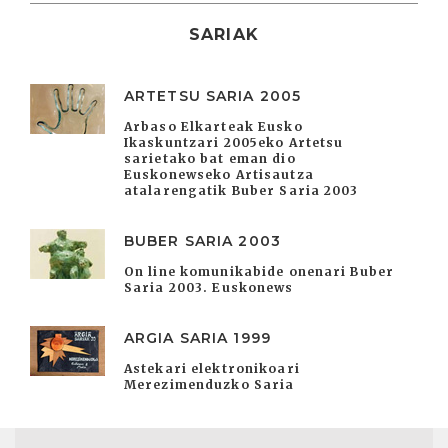
SARIAK
ARTETSU SARIA 2005
Arbaso Elkarteak Eusko
Ikaskuntzari 2005eko Artetsu
sarietako bat eman dio
Euskonewseko Artisautza
atalarengatik Buber Saria 2003
BUBER SARIA 2003
On line komunikabide onenari Buber
Saria 2003. Euskonews
ARGIA SARIA 1999
Astekari elektronikoari
Merezimenduzko Saria