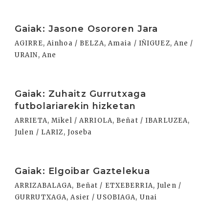
Irakurri
Gaiak: Jasone Osororen Jara
AGIRRE, Ainhoa / BELZA, Amaia / IÑIGUEZ, Ane /
URAIN, Ane
Irakurri
Gaiak: Zuhaitz Gurrutxaga
futbolariarekin hizketan
ARRIETA, Mikel / ARRIOLA, Beñat / IBARLUZEA,
Julen / LARIZ, Joseba
Irakurri
Gaiak: Elgoibar Gaztelekua
ARRIZABALAGA, Beñat / ETXEBERRIA, Julen /
GURRUTXAGA, Asier / USOBIAGA, Unai