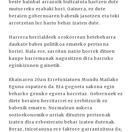
beste hainbat arrazoik bultzatuta hartzen dute
muturreko erabaki hori. Gainera, ez dute
beraien gobernuaren babesik jasotzen eta toki
arrotzetan lur hartu behar izaten dute.
Harrera herrialdeek orokorrean betebeharra
daukate babes politikoa emateko pertsona
horiei. Hala ere, sarritan nazio horrek dituen
kanpo harremanak nagusitzen dira barruko
eginkizunen gainetik.
Ekainaren 20an Errefuxiatuen Mundu Mailako
Eguna ospatzen da. Eta gogoeta sakona egin
beharko genuke egoera horretaz. Gobernuek ez
diete beraien herritarrei ez zerbitzurik ez
babesik ematen. Normalean aukera
sozioekonomiko urriak dituzten pertsonak
izaten dira erbesteratu behar izaten dutenak.
Beraz, txirotasuna ere faktore garrantzitsua da,