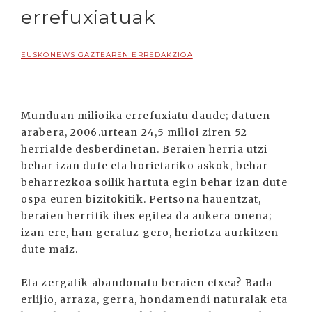
errefuxiatuak
EUSKONEWS GAZTEAREN ERREDAKZIOA
Munduan milioika errefuxiatu daude; datuen
arabera, 2006.urtean 24,5 milioi ziren 52
herrialde desberdinetan. Beraien herria utzi
behar izan dute eta horietariko askok, behar–
beharrezkoa soilik hartuta egin behar izan dute
ospa euren bizitokitik. Pertsona hauentzat,
beraien herritik ihes egitea da aukera onena;
izan ere, han geratuz gero, heriotza aurkitzen
dute maiz.
Eta zergatik abandonatu beraien etxea? Bada
erlijio, arraza, gerra, hondamendi naturalak eta