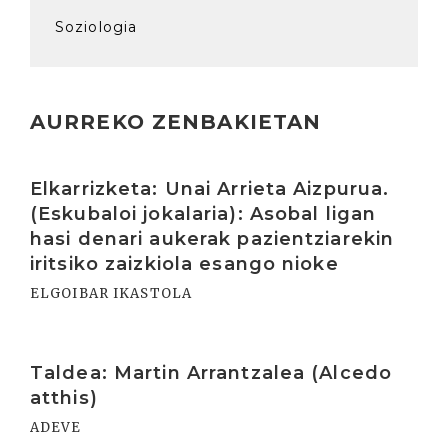
Soziologia
AURREKO ZENBAKIETAN
Irakurri
Elkarrizketa: Unai Arrieta Aizpurua.
(Eskubaloi jokalaria): Asobal ligan
hasi denari aukerak pazientziarekin
iritsiko zaizkiola esango nioke
ELGOIBAR IKASTOLA
Irakurri
Taldea: Martin Arrantzalea (Alcedo
atthis)
ADEVE