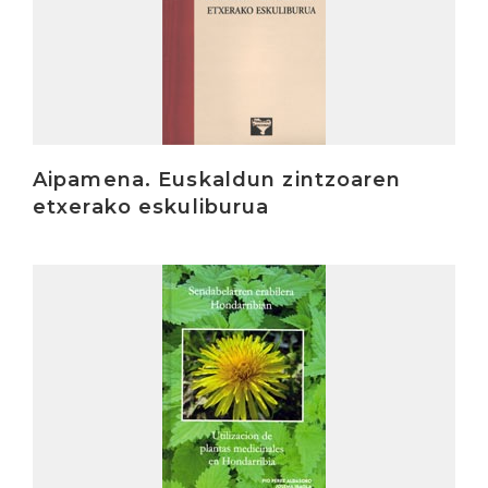
Aipamena. Euskaldun zintzoaren
etxerako eskuliburua
Irakurri