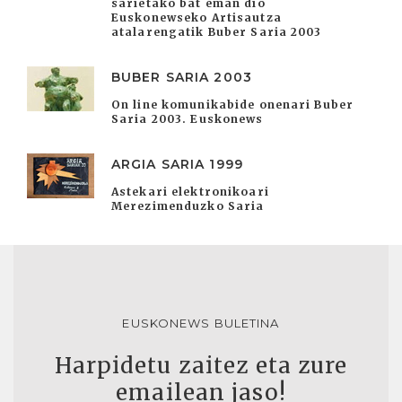
sarietako bat eman dio
Euskonewseko Artisautza
atalarengatik Buber Saria 2003
BUBER SARIA 2003
On line komunikabide onenari Buber
Saria 2003. Euskonews
ARGIA SARIA 1999
Astekari elektronikoari
Merezimenduzko Saria
EUSKONEWS BULETINA
Harpidetu zaitez eta zure
emailean jaso!