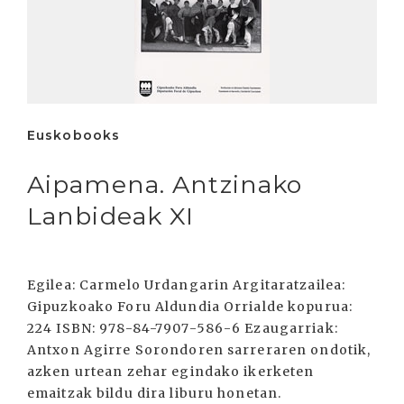
Euskobooks
Aipamena. Antzinako
Lanbideak XI
Egilea: Carmelo Urdangarin Argitaratzailea:
Gipuzkoako Foru Aldundia Orrialde kopurua:
224 ISBN: 978-84-7907-586-6 Ezaugarriak:
Antxon Agirre Sorondoren sarreraren ondotik,
azken urtean zehar egindako ikerketen
emaitzak bildu dira liburu honetan.