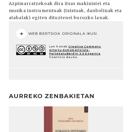
Azpimarratzekoak dira itsas makinistei eta
musika instrumentuak (txistuak, danbolinak eta
atabalak) egiten dituztenei buruzko lanak.
WEB BERTSIOA ORIGINALA IKUSI
Lan honek
Creative Commons
Aitortu-EzKomertziala-
PartekatuBerdin 3.0 Espainia
lizentzia dauka.
AURREKO ZENBAKIETAN
Irakurri