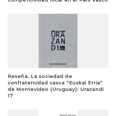
competitividad local en el País Vasco
Irakurri
Reseña. La sociedad de
confraternidad vasca “Euskal Erria”
de Montevideo (Uruguay): Urazandi
17
Irakurri