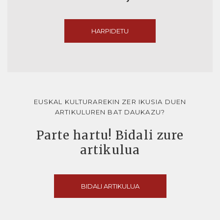
HARPIDETU
EUSKAL KULTURAREKIN ZER IKUSIA DUEN
ARTIKULUREN BAT DAUKAZU?
Parte hartu! Bidali zure
artikulua
BIDALI ARTIKULUA