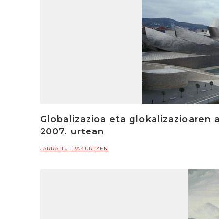
Globalizazioa eta glokalizazioaren 
2007. urtean
JARRAITU IRAKURTZEN