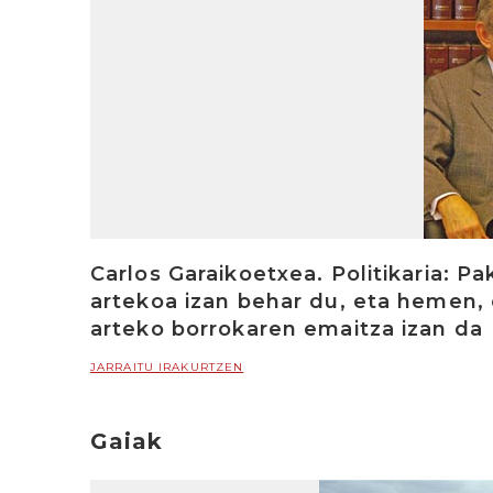
Carlos Garaikoetxea. Politikaria: 
artekoa izan behar du, eta hemen,
arteko borrokaren emaitza izan da
JARRAITU IRAKURTZEN
Gaiak