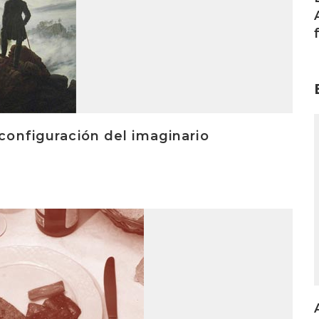
I
 configuración del imaginario