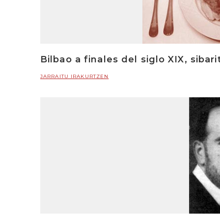
Bilbao a finales del siglo XIX, siba
JARRAITU IRAKURTZEN