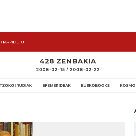
HARPIDETU
428 ZENBAKIA
2008-02-15 / 2008-02-22
TZOKO IRUDIAK
EFEMERIDEAK
EUSKOBOOKS
KOSMO
I