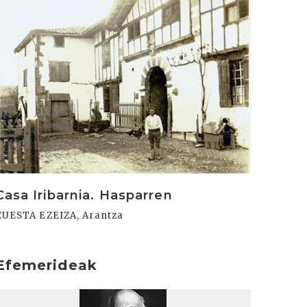
Casa Iribarnia. Hasparren
CUESTA EZEIZA, Arantza
Efemerideak
rakurri