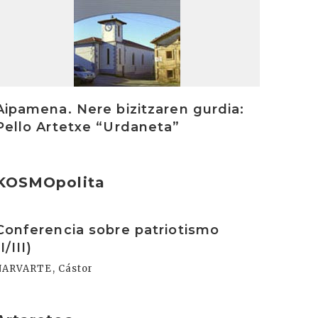
Aipamena. Nere bizitzaren gurdia:
Pello Artetxe “Urdaneta”
KOSMOpolita
rakurri
Conferencia sobre patriotismo
(I/III)
NARVARTE, Cástor