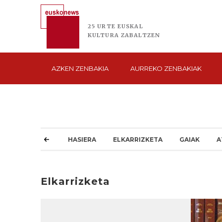
25 URTE
EUSKAL
KULTURA
ZABALTZEN
AZKEN
ZENBAKIA
AURREKO
ZENBAKIAK
HASIERA
ELKARRIZKETA
GAIAK
A
Elkarrizketa