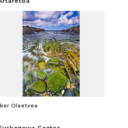
Artaretoa
rakurri
Iker Olaetxea