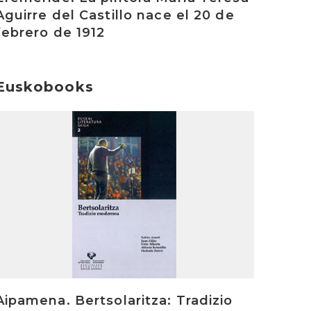
Aguirre del Castillo nace el 20 de
febrero de 1912
Euskobooks
rakurri
Aipamena. Bertsolaritza: Tradizio