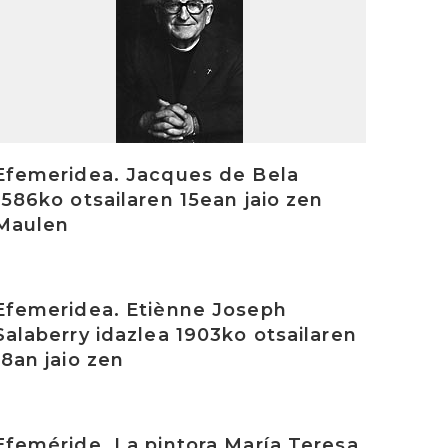
Efemeridea. Jacques de Bela
1586ko otsailaren 15ean jaio zen
Maulen
rakurri
Efemeridea. Etiènne Joseph
Salaberry idazlea 1903ko otsailaren
18an jaio zen
rakurri
Efeméride. La pintora María Teresa