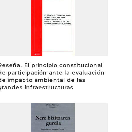
Reseña. El principio constitucional
de participación ante la evaluación
de impacto ambiental de las
grandes infraestructuras
rakurri