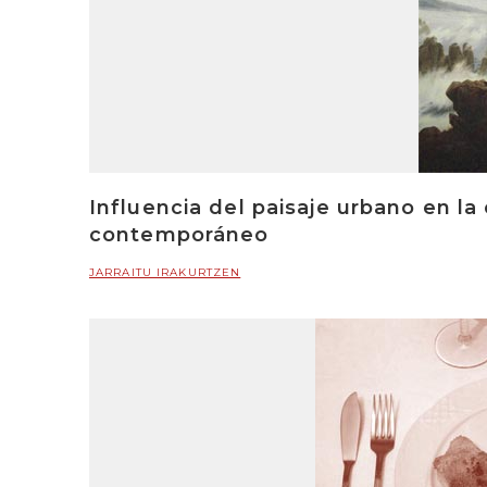
Influencia del paisaje urbano en la
contemporáneo
JARRAITU IRAKURTZEN