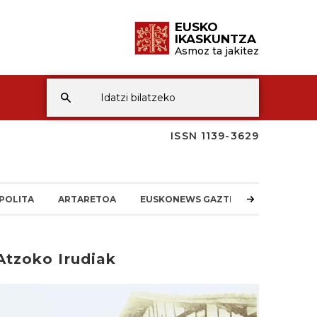
EUSKO
IKASKUNTZA
Asmoz ta jakitez
ISSN 1139-3629
POLITA
ARTARETOA
EUSKONEWS GAZTEA
Atzoko Irudiak
rakurri