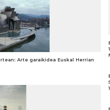
artean: Arte garaikidea Euskal Herrian
I
I