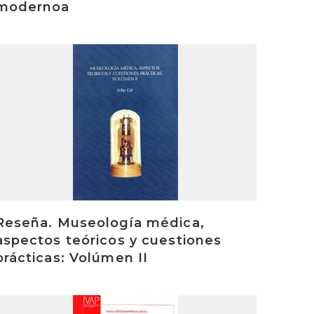
modernoa
rakurri
Reseña. Museología médica,
aspectos teóricos y cuestiones
prácticas: Volúmen II
rakurri