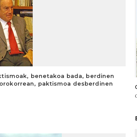
Paktismoak, benetakoa bada, berdinen
 orokorrean, paktismoa desberdinen
I