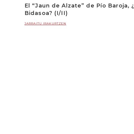
El “Jaun de Alzate” de Pío Baroja,
Bidasoa? (I/II)
JARRAITU IRAKURTZEN