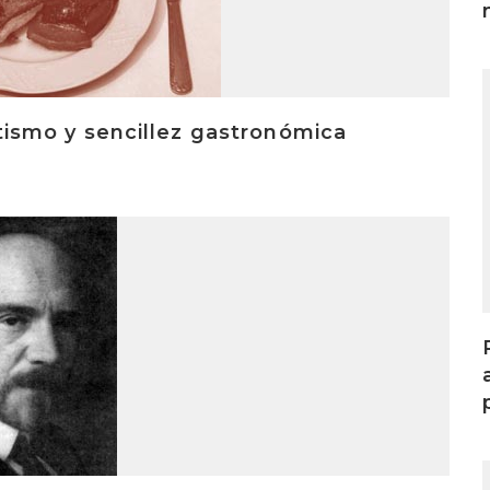
I
ritismo y sencillez gastronómica
I