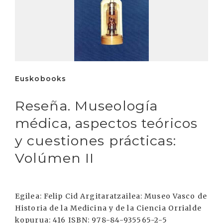
Euskobooks
Reseña. Museología
médica, aspectos teóricos
y cuestiones prácticas:
Volúmen II
Egilea: Felip Cid Argitaratzailea: Museo Vasco de
Historia de la Medicina y de la Ciencia Orrialde
kopurua: 416 ISBN: 978-84-935565-2-5