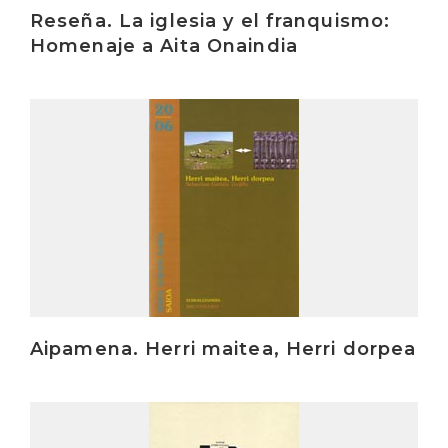
Reseña. La iglesia y el franquismo:
Homenaje a Aita Onaindia
Irakurri
Aipamena. Herri maitea, Herri dorpea
Irakurri