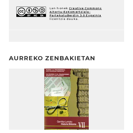
Lan honek
Creative Commons
Aitortu-EzKomertziala-
PartekatuBerdin 3.0 Espainia
lizentzia dauka.
AURREKO ZENBAKIETAN
Irakurri