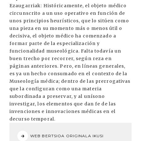
Ezaugarriak: Históricamente, el objeto médico
circunscrito a un uso operativo en función de
unos principios heurísticos, que lo sitúen como
una pieza en su momento más o menos útil o
decisiva, el objeto médico ha comenzado a
formar parte de la especialización y
funcionalidad museológica. Falta todavía un
buen trecho por recorrer, según reza en
páginas anteriores. Pero, en líneas generales,
es ya un hecho consumado en el contexto de la
Museología médica; dentro de las prerrogativas
que la configuran como una materia
subordinada a preservar, y al unísono
investigar, los elementos que dan fe de las
invenciones e innovaciones médicas en el
decurso temporal.
WEB BERTSIOA ORIGINALA IKUSI