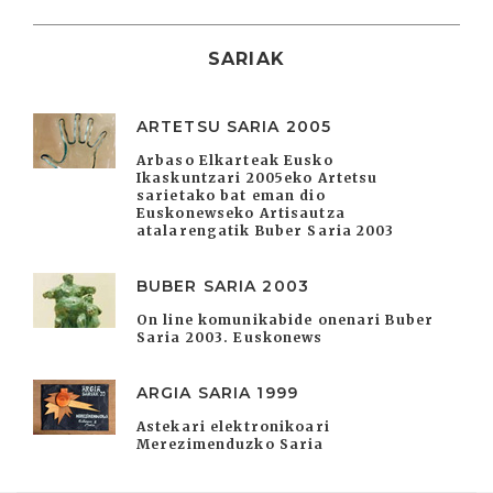
SARIAK
ARTETSU SARIA 2005
Arbaso Elkarteak Eusko
Ikaskuntzari 2005eko Artetsu
sarietako bat eman dio
Euskonewseko Artisautza
atalarengatik Buber Saria 2003
BUBER SARIA 2003
On line komunikabide onenari Buber
Saria 2003. Euskonews
ARGIA SARIA 1999
Astekari elektronikoari
Merezimenduzko Saria