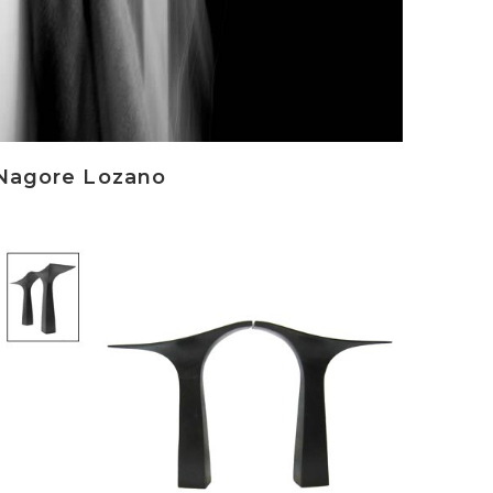
Nagore Lozano
rakurri