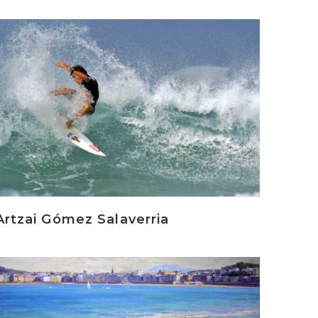
rakurri
Artzai Gómez Salaverria
rakurri