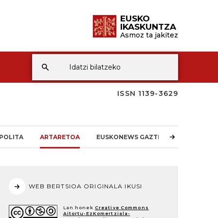
EUSKO
IKASKUNTZA
Asmoz ta jakitez
ISSN 1139-3629
POLITA
ARTARETOA
EUSKONEWS GAZTEA
WEB BERTSIOA ORIGINALA IKUSI
Lan honek
Creative Commons
Aitortu-EzKomertziala-