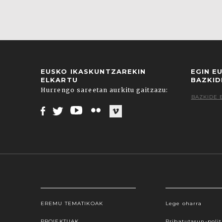
EUSKO IKASKUNTZAREKIN
EGIN E
ELKARTU
BAZKID
Hurrengo sareetan aurkitu gaitzazu:
BAZKIDE 
Facebook
Twitter
Youtube
Flickr
Vimeo
EREMU TEMATIKOAK
Lege oharra
Webgune honek cookieak erabiltzen ditu, propioa
hauta dezakezu. Cookie batzuk blokeatu nahi badit
PROIEKTUAK
Pribatutasun-polit