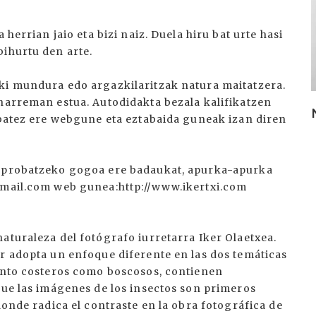
 herrian jaio eta bizi naiz. Duela hiru bat urte hasi
bihurtu den arte.
ki mundura edo argazkilaritzak natura maitatzera.
 harreman estua. Autodidakta bezala kalifikatzen
 batez ere webgune eta eztabaida guneak izan diren
I
k probatzeko gogoa ere badaukat, apurka-apurka
@gmail.com web gunea:http://www.ikertxi.com
o
aturaleza del fotógrafo iurretarra Iker Olaetxea.
or adopta un enfoque diferente en las dos temáticas
tanto costeros como boscosos, contienen
que las imágenes de los insectos son primeros
donde radica el contraste en la obra fotográfica de