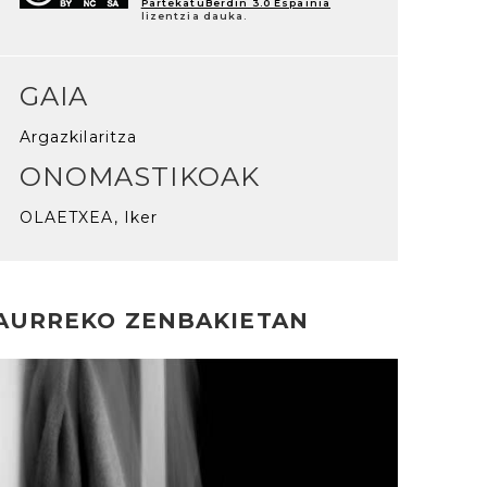
PartekatuBerdin 3.0 Espainia
lizentzia dauka.
GAIA
Argazkilaritza
ONOMASTIKOAK
OLAETXEA, Iker
AURREKO ZENBAKIETAN
rakurri