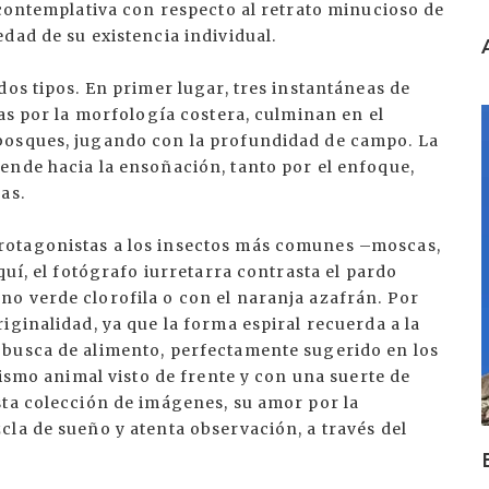
 contemplativa con respecto al retrato minucioso de
dad de su existencia individual.
dos tipos. En primer lugar, tres instantáneas de
das por la morfología costera, culminan en el
I
bosques, jugando con la profundidad de campo. La
ende hacia la ensoñación, tanto por el enfoque,
as.
rotagonistas a los insectos más comunes –moscas,
quí, el fotógrafo iurretarra contrasta el pardo
o verde clorofila o con el naranja azafrán. Por
iginalidad, ya que la forma espiral recuerda a la
 busca de alimento, perfectamente sugerido en los
mismo animal visto de frente y con una suerte de
sta colección de imágenes, su amor por la
la de sueño y atenta observación, a través del