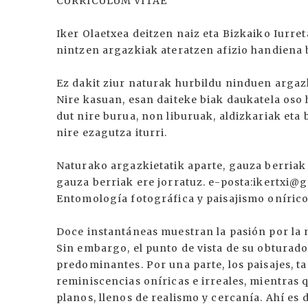
CURRICULUM VITAE
Iker Olaetxea deitzen naiz eta Bizkaiko Iurreta
nintzen argazkiak ateratzen afizio handiena 
Ez dakit ziur naturak hurbildu ninduen argaz
Nire kasuan, esan daiteke biak daukatela oso
dut nire burua, non liburuak, aldizkariak eta
nire ezagutza iturri.
Naturako argazkietatik aparte, gauza berria
gauza berriak ere jorratuz. e-posta:ikertxi
Entomología fotográfica y paisajismo oníric
Doce instantáneas muestran la pasión por la n
Sin embargo, el punto de vista de su obturad
predominantes. Por una parte, los paisajes, 
reminiscencias oníricas e irreales, mientras 
planos, llenos de realismo y cercanía. Ahí es 