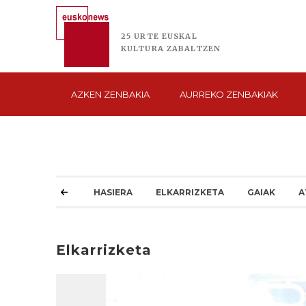
25 URTE
EUSKAL
KULTURA
ZABALTZEN
AZKEN
ZENBAKIA
AURREKO
ZENBAKIAK
HASIERA
ELKARRIZKETA
GAIAK
A
Elkarrizketa