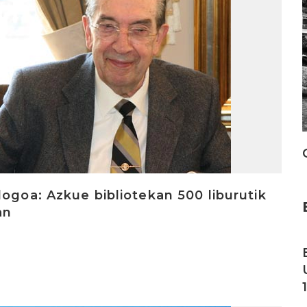
logoa: Azkue bibliotekan 500 liburutik
an
I