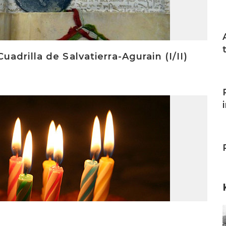
I
drilla de Salvatierra-Agurain (I/II)
I
I
I