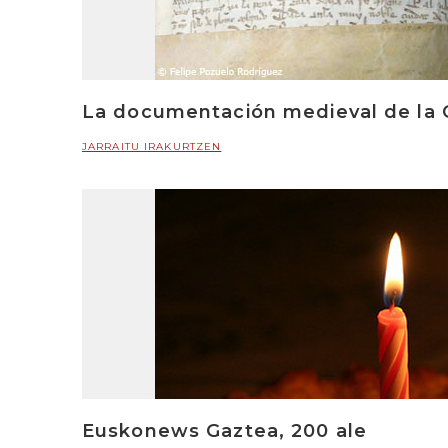
La documentación medieval de la Cua
JARRAITU IRAKURTZEN
Euskonews Gaztea, 200 ale