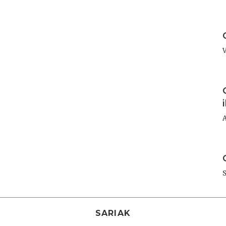
I
I
I
SARIAK