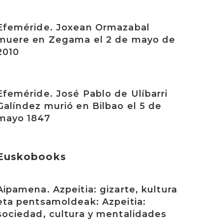
rakurri
Efeméride. Joxean Ormazabal
muere en Zegama el 2 de mayo de
2010
rakurri
Efeméride. José Pablo de Ulíbarri
Galíndez murió en Bilbao el 5 de
mayo 1847
Euskobooks
rakurri
Aipamena. Azpeitia: gizarte, kultura
eta pentsamoldeak: Azpeitia:
sociedad, cultura y mentalidades