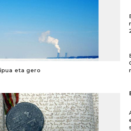
I
I
ipua eta gero
I