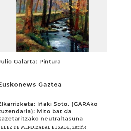
Julio Galarta: Pintura
Euskonews Gaztea
rakurri
Elkarrizketa: Iñaki Soto. (GARAko
zuzendaria): Mito bat da
kazetaritzako neutraltasuna
VELEZ DE MENDIZABAL ETXABE, Zuriñe