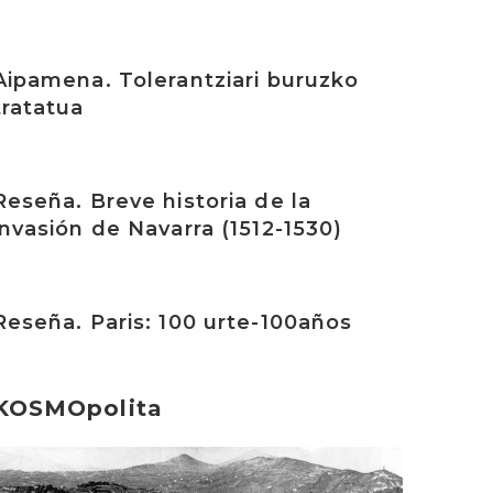
rakurri
Aipamena. Tolerantziari buruzko
tratatua
rakurri
Reseña. Breve historia de la
invasión de Navarra (1512-1530)
rakurri
Reseña. Paris: 100 urte-100años
KOSMOpolita
rakurri