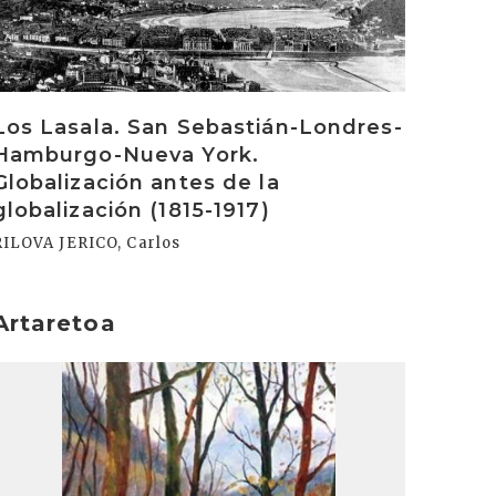
Los Lasala. San Sebastián-Londres-
Hamburgo-Nueva York.
Globalización antes de la
globalización (1815-1917)
RILOVA JERICO, Carlos
Artaretoa
rakurri