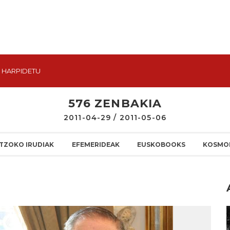
HARPIDETU
576 ZENBAKIA
2011-04-29 / 2011-05-06
TZOKO IRUDIAK
EFEMERIDEAK
EUSKOBOOKS
KOSMO
I