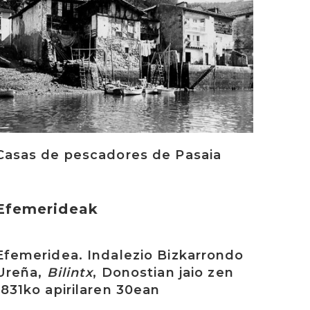
Casas de pescadores de Pasaia
Efemerideak
rakurri
Efemeridea. Indalezio Bizkarrondo
Ureña,
Bilintx
, Donostian jaio zen
1831ko apirilaren 30ean