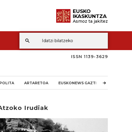
EUSKO
IKASKUNTZA
Asmoz ta jakitez
ISSN 1139-3629
POLITA
ARTARETOA
EUSKONEWS GAZTEA
Atzoko Irudiak
rakurri