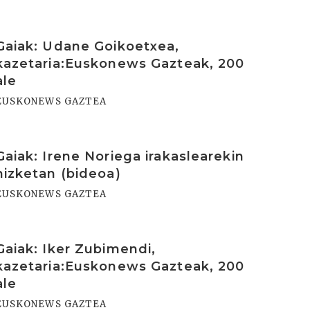
rakurri
Gaiak: Udane Goikoetxea,
kazetaria:Euskonews Gazteak, 200
ale
EUSKONEWS GAZTEA
rakurri
Gaiak: Irene Noriega irakaslearekin
hizketan (bideoa)
EUSKONEWS GAZTEA
rakurri
Gaiak: Iker Zubimendi,
kazetaria:Euskonews Gazteak, 200
ale
EUSKONEWS GAZTEA