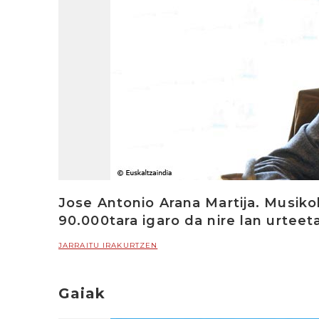
Jose Antonio Arana Martija. Musiko
90.000tara igaro da nire lan urteet
JARRAITU IRAKURTZEN
Gaiak