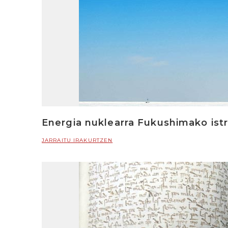
Energia nuklearra Fukushimako istr
JARRAITU IRAKURTZEN