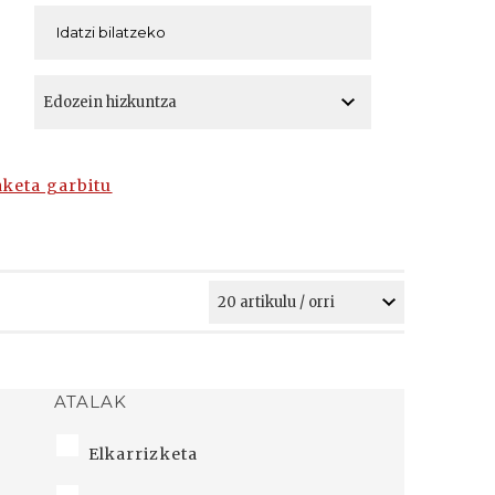
A
A
aketa garbitu
ATALAK
Elkarrizketa