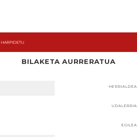
HARPIDETU
BILAKETA AURRERATUA
HERRIALDE
UDALERRI
EGILE