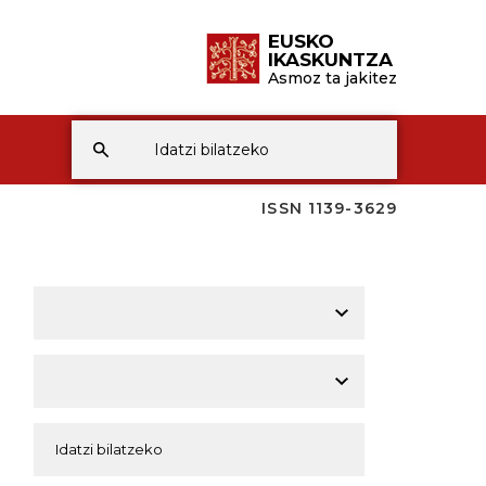
EUSKO
IKASKUNTZA
Asmoz ta jakitez
ISSN 1139-3629
A
A
A