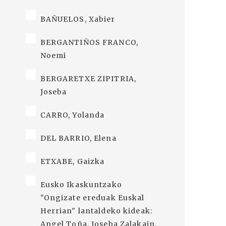
BAÑUELOS, Xabier
BERGANTIÑOS FRANCO,
Noemi
BERGARETXE ZIPITRIA,
Joseba
CARRO, Yolanda
DEL BARRIO, Elena
ETXABE, Gaizka
Eusko Ikaskuntzako
"Ongizate ereduak Euskal
Herrian" lantaldeko kideak:
Angel Toña, Joseba Zalakain,