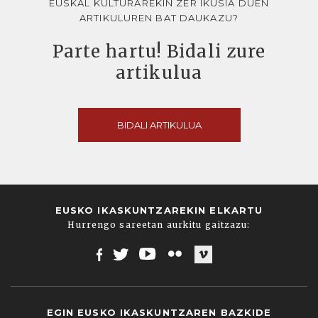
EUSKAL KULTURAREKIN ZER IKUSIA DUEN
ARTIKULUREN BAT DAUKAZU?
Parte hartu! Bidali zure
artikulua
BIDALI ARTIKULUA
EUSKO IKASKUNTZAREKIN ELKARTU
Hurrengo sareetan aurkitu gaitzazu:
Facebook
Twitter
Youtube
Flickr
Vimeo
EGIN EUSKO IKASKUNTZAREN BAZKIDE