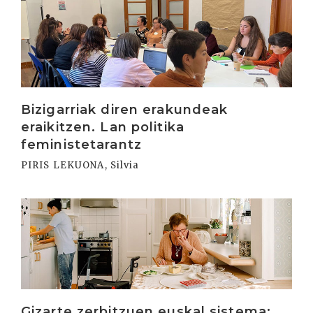
Irakurri
Bizigarriak diren erakundeak
eraikitzen. Lan politika
feministetarantz
PIRIS LEKUONA, Silvia
Irakurri
Gizarte zerbitzuen euskal sistema: