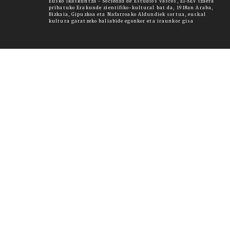
Eusko Ikaskuntza - Sociedad de Estudios Vascos, EI-SEV izaera
pribatuko Erakunde zientifiko-kultural bat da, 1918an Araba,
Bizkaia, Gipuzkoa eta Nafarroako Aldundiek sortua, euskal
kultura garatzeko baliabide egonkor eta iraunkor gisa