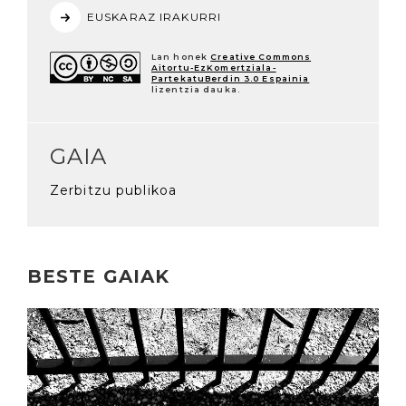
EUSKARAZ IRAKURRI
Lan honek
Creative Commons
Aitortu-EzKomertziala-
PartekatuBerdin 3.0 Espainia
lizentzia dauka.
GAIA
Zerbitzu publikoa
BESTE GAIAK
Irakurri