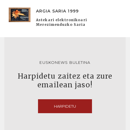
ARGIA SARIA 1999
Astekari elektronikoari
Merezimenduzko Saria
EUSKONEWS BULETINA
Harpidetu zaitez eta zure
emailean jaso!
HARPIDETU