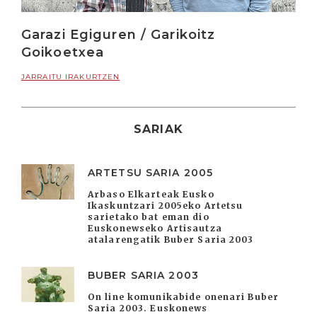
Garazi Egiguren / Garikoitz
Goikoetxea
JARRAITU IRAKURTZEN
SARIAK
ARTETSU SARIA 2005
Arbaso Elkarteak Eusko
Ikaskuntzari 2005eko Artetsu
sarietako bat eman dio
Euskonewseko Artisautza
atalarengatik Buber Saria 2003
BUBER SARIA 2003
On line komunikabide onenari Buber
Saria 2003. Euskonews