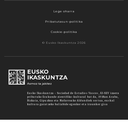
Lege oharra
Pribatutasun-politika
Cookie-politika
© Eusko Ikaskuntza 2026
EUSKO
IKASKUNTZA
Asmoz ta jakitez
Eusko Ikaskuntza - Sociedad de Estudios Vascos, EI-SEV izaera
pribatuko Erakunde zientifiko-kultural bat da, 1918an Araba,
Bizkaia, Gipuzkoa eta Nafarroako Aldundiek sortua, euskal
kultura garatzeko baliabide egonkor eta iraunkor gisa