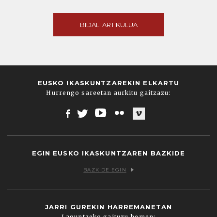
BIDALI ARTIKULUA
EUSKO IKASKUNTZAREKIN ELKARTU
Hurrengo sareetan aurkitu gaitzazu:
Facebook
Twitter
Youtube
Flickr
Vimeo
EGIN EUSKO IKASKUNTZAREN BAZKIDE
BAZKIDE EGIN
JARRI GUREKIN HARREMANETAN
Laguntzeko gaituzu hemen: