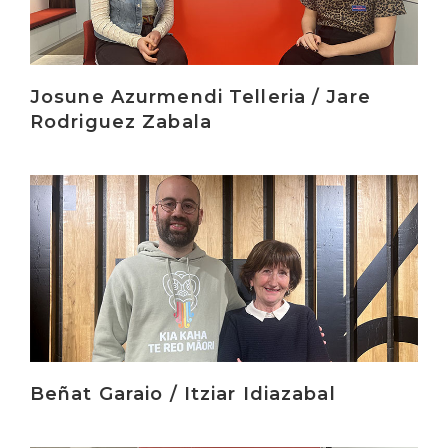
Josune Azurmendi Telleria / Jare
Rodriguez Zabala
Irakurri
Beñat Garaio / Itziar Idiazabal