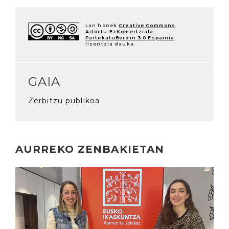
Lan honek
Creative Commons
Aitortu-EzKomertziala-
PartekatuBerdin 3.0 Espainia
lizentzia dauka.
GAIA
Zerbitzu publikoa
AURREKO ZENBAKIETAN
Irakurri