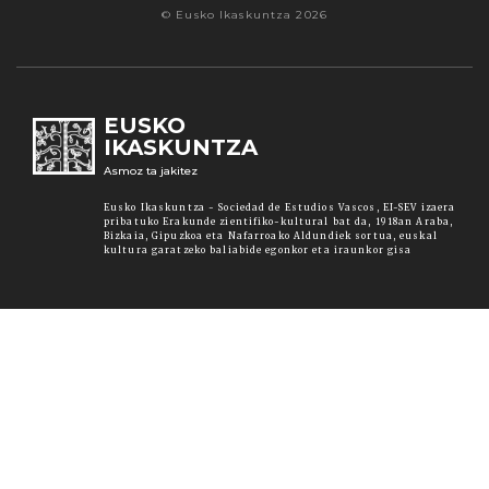
© Eusko Ikaskuntza 2026
EUSKO
IKASKUNTZA
Asmoz ta jakitez
Eusko Ikaskuntza - Sociedad de Estudios Vascos, EI-SEV izaera
pribatuko Erakunde zientifiko-kultural bat da, 1918an Araba,
Bizkaia, Gipuzkoa eta Nafarroako Aldundiek sortua, euskal
kultura garatzeko baliabide egonkor eta iraunkor gisa