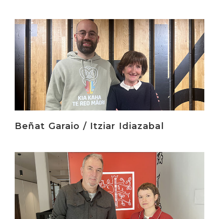
Irakurri
Beñat Garaio / Itziar Idiazabal
Irakurri