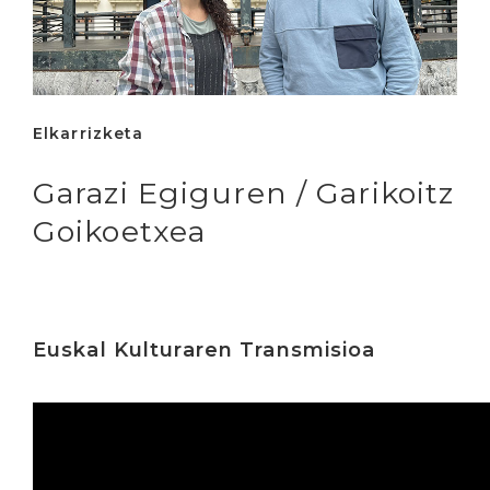
Elkarrizketa
Garazi Egiguren / Garikoitz
Goikoetxea
Euskal Kulturaren Transmisioa