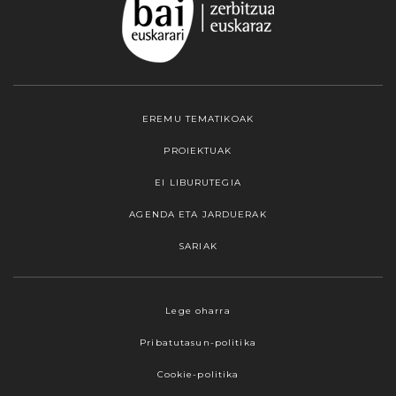
EREMU TEMATIKOAK
PROIEKTUAK
EI LIBURUTEGIA
AGENDA ETA JARDUERAK
SARIAK
Lege oharra
Pribatutasun-politika
Cookie-politika