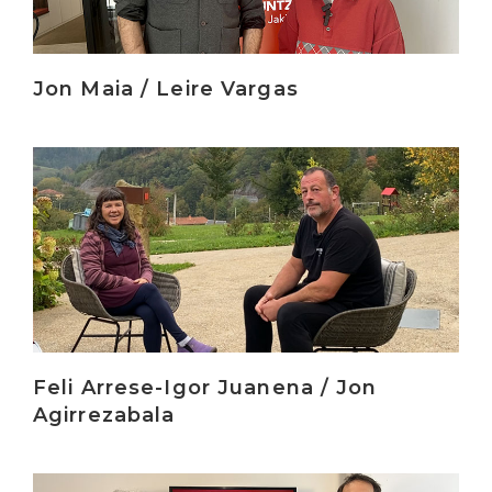
Jon Maia / Leire Vargas
Irakurri
Feli Arrese-Igor Juanena / Jon
Agirrezabala
Irakurri