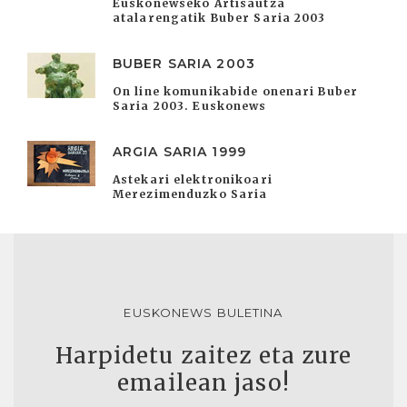
Euskonewseko Artisautza
atalarengatik Buber Saria 2003
BUBER SARIA 2003
On line komunikabide onenari Buber
Saria 2003. Euskonews
ARGIA SARIA 1999
Astekari elektronikoari
Merezimenduzko Saria
EUSKONEWS BULETINA
Harpidetu zaitez eta zure
emailean jaso!