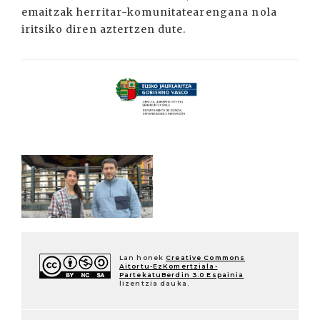
emaitzak herritar-komunitatearengana nola
iritsiko diren aztertzen dute.
Lan honek
Creative Commons
Aitortu-EzKomertziala-
PartekatuBerdin 3.0 Espainia
lizentzia dauka.