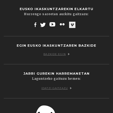
EUSKO IKASKUNTZAREKIN ELKARTU
Hurrengo sareetan aurkitu gaitzazu:
Facebook
Twitter
Youtube
Flickr
Vimeo
EGIN EUSKO IKASKUNTZAREN BAZKIDE
BAZKIDE EGIN
JARRI GUREKIN HARREMANETAN
Laguntzeko gaituzu hemen:
IDATZI GAITZAZU