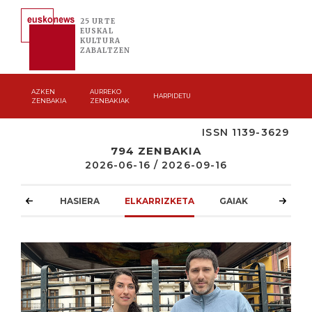
25 URTE
EUSKAL
KULTURA
ZABALTZEN
AZKEN
AURREKO
HARPIDETU
ZENBAKIA
ZENBAKIAK
ISSN 1139-3629
794 ZENBAKIA
2026-06-16 / 2026-09-16
HASIERA
ELKARRIZKETA
GAIAK
ATZOKO