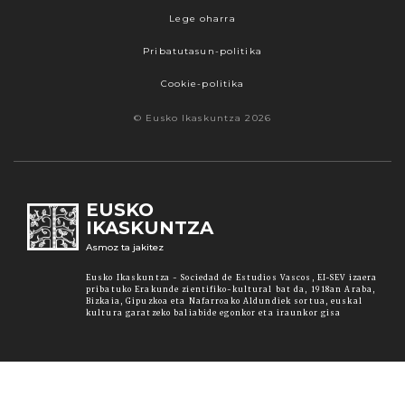
Lege oharra
Pribatutasun-politika
Cookie-politika
© Eusko Ikaskuntza 2026
EUSKO
IKASKUNTZA
Asmoz ta jakitez
Eusko Ikaskuntza - Sociedad de Estudios Vascos, EI-SEV izaera
pribatuko Erakunde zientifiko-kultural bat da, 1918an Araba,
Bizkaia, Gipuzkoa eta Nafarroako Aldundiek sortua, euskal
kultura garatzeko baliabide egonkor eta iraunkor gisa