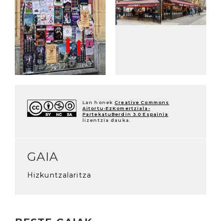
Lan honek
Creative Commons
Aitortu-EzKomertziala-
PartekatuBerdin 3.0 Espainia
lizentzia dauka.
GAIA
Hizkuntzalaritza