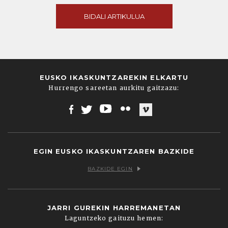
BIDALI ARTIKULUA
EUSKO IKASKUNTZAREKIN ELKARTU
Hurrengo sareetan aurkitu gaitzazu:
Facebook
Twitter
Youtube
Flickr
Vimeo
EGIN EUSKO IKASKUNTZAREN BAZKIDE
BAZKIDE EGIN
JARRI GUREKIN HARREMANETAN
Laguntzeko gaituzu hemen: