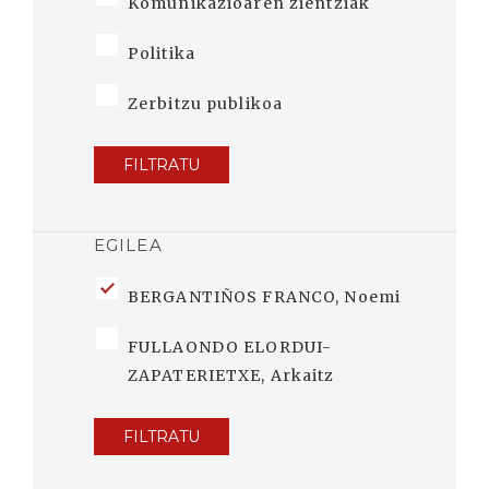
Komunikazioaren zientziak
Politika
Zerbitzu publikoa
FILTRATU
EGILEA
BERGANTIÑOS FRANCO, Noemi
FULLAONDO ELORDUI-
ZAPATERIETXE, Arkaitz
FILTRATU