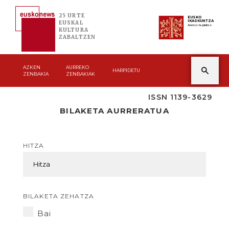
25 URTE
EUSKO
IKASKUNTZA
EUSKAL
Asmoz ta jakitez
KULTURA
ZABALTZEN
AZKEN
AURREKO
HARPIDETU
ZENBAKIA
ZENBAKIAK
ISSN 1139-3629
BILAKETA AURRERATUA
HITZA
BILAKETA ZEHATZA
Bai