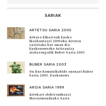
SARIAK
ARTETSU SARIA 2005
Arbaso Elkarteak Eusko
Ikaskuntzari 2005eko Artetsu
sarietako bat eman dio
Euskonewseko Artisautza
atalarengatik Buber Saria 2003
BUBER SARIA 2003
On line komunikabide onenari Buber
Saria 2003. Euskonews
ARGIA SARIA 1999
Astekari elektronikoari
Merezimenduzko Saria