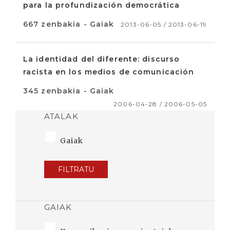
para la profundización democrática
667 zenbakia - Gaiak
2013-06-05 / 2013-06-19
La identidad del diferente: discurso
racista en los medios de comunicación
345 zenbakia - Gaiak
2006-04-28 / 2006-05-05
ATALAK
Gaiak
FILTRATU
GAIAK