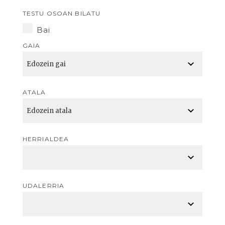
TESTU OSOAN BILATU
Bai
GAIA
ATALA
HERRIALDEA
UDALERRIA