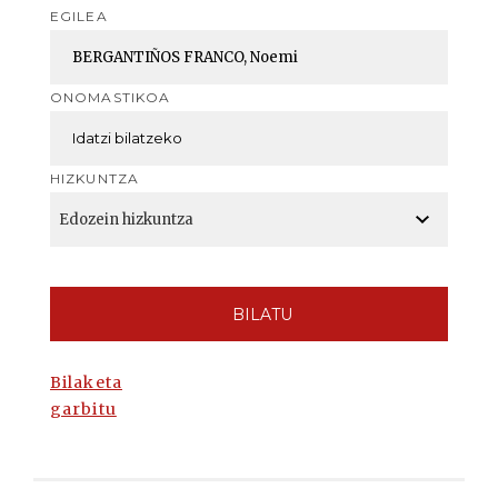
EGILEA
ONOMASTIKOA
HIZKUNTZA
BILATU
Bilaketa
garbitu