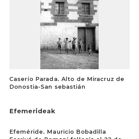
Caserío Parada. Alto de Miracruz de
Donostia-San sebastián
Efemerideak
Irakurri
Efeméride. Mauricio Bobadilla