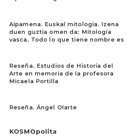
Irakurri
Aipamena. Euskal mitologia. Izena
duen guztia omen da: Mitología
vasca. Todo lo que tiene nombre es
Irakurri
Reseña. Estudios de Historia del
Arte en memoria de la profesora
Micaela Portilla
Irakurri
Reseña. Ángel Olarte
KOSMOpolita