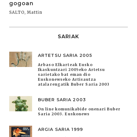
gogoan
SALTO, Mattin
SARIAK
ARTETSU SARIA 2005
Arbaso Elkarteak Eusko
Ikaskuntzari 2005eko Artetsu
sarietako bat eman dio
Euskonewseko Artisautza
atalarengatik Buber Saria 2003
BUBER SARIA 2003
On line komunikabide onenari Buber
Saria 2003. Euskonews
ARGIA SARIA 1999