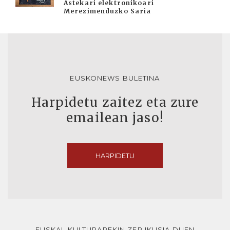
Astekari elektronikoari
Merezimenduzko Saria
EUSKONEWS BULETINA
Harpidetu zaitez eta zure
emailean jaso!
HARPIDETU
EUSKAL KULTURAREKIN ZER IKUSIA DUEN