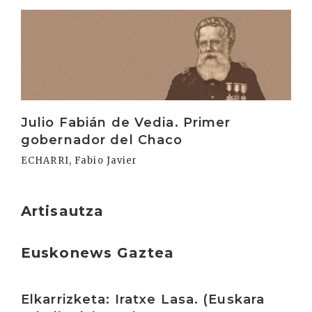
Irakurri
Julio Fabián de Vedia. Primer
gobernador del Chaco
ECHARRI, Fabio Javier
Artisautza
Euskonews Gaztea
Irakurri
Elkarrizketa: Iratxe Lasa. (Euskara