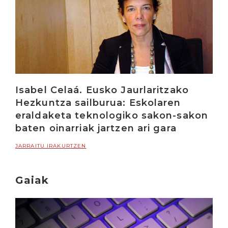
Isabel Celaá. Eusko Jaurlaritzako
Hezkuntza sailburua: Eskolaren
eraldaketa teknologiko sakon-sakon
baten oinarriak jartzen ari gara
JARRAITU IRAKURTZEN
Gaiak