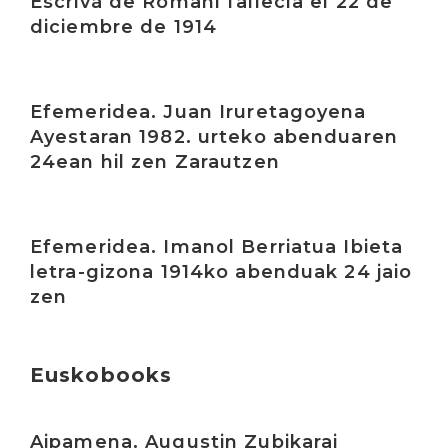
Escrivá de Romaní fallecía el 22 de
diciembre de 1914
Irakurri
Efemeridea. Juan Iruretagoyena
Ayestaran 1982. urteko abenduaren
24ean hil zen Zarautzen
Irakurri
Efemeridea. Imanol Berriatua Ibieta
letra-gizona 1914ko abenduak 24 jaio
zen
Euskobooks
Irakurri
Aipamena. Augustin Zubikarai