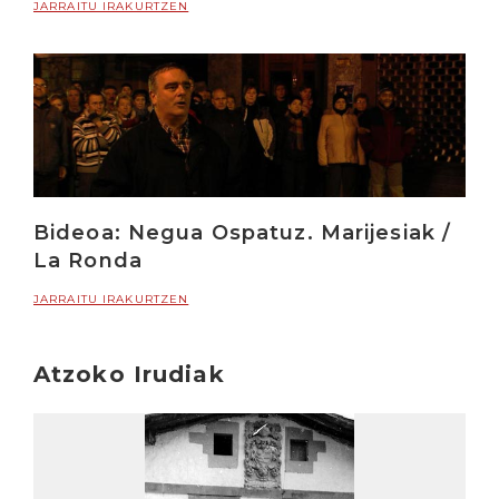
JARRAITU IRAKURTZEN
Bideoa: Negua Ospatuz. Marijesiak /
La Ronda
JARRAITU IRAKURTZEN
Atzoko Irudiak
Irakurri