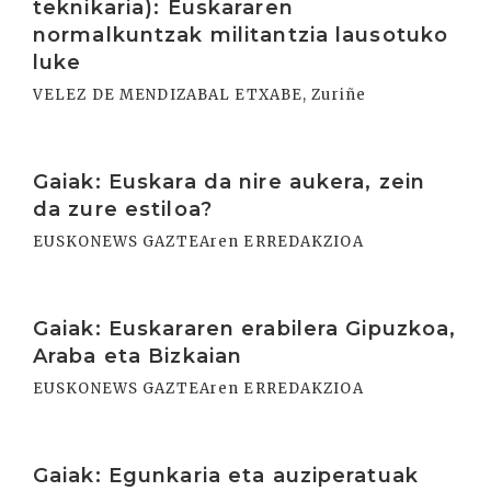
teknikaria): Euskararen
normalkuntzak militantzia lausotuko
luke
VELEZ DE MENDIZABAL ETXABE, Zuriñe
Irakurri
Gaiak: Euskara da nire aukera, zein
da zure estiloa?
EUSKONEWS GAZTEAren ERREDAKZIOA
Irakurri
Gaiak: Euskararen erabilera Gipuzkoa,
Araba eta Bizkaian
EUSKONEWS GAZTEAren ERREDAKZIOA
Irakurri
Gaiak: Egunkaria eta auziperatuak