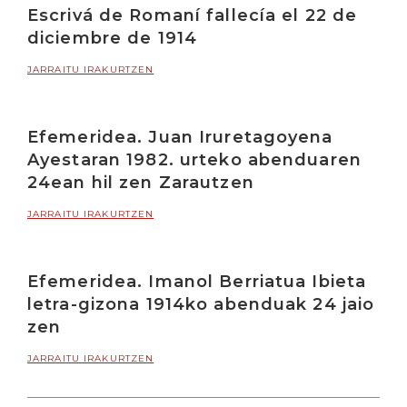
Escrivá de Romaní fallecía el 22 de
diciembre de 1914
JARRAITU IRAKURTZEN
Efemeridea. Juan Iruretagoyena
Ayestaran 1982. urteko abenduaren
24ean hil zen Zarautzen
JARRAITU IRAKURTZEN
Efemeridea. Imanol Berriatua Ibieta
letra-gizona 1914ko abenduak 24 jaio
zen
JARRAITU IRAKURTZEN