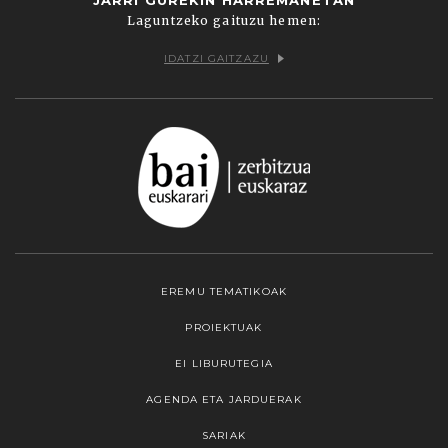
Laguntzeko gaituzu hemen:
IDATZI GAITZAZU
EREMU TEMATIKOAK
PROIEKTUAK
EI LIBURUTEGIA
AGENDA ETA JARDUERAK
SARIAK