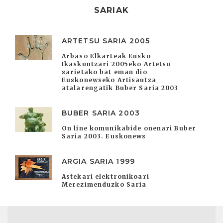
SARIAK
ARTETSU SARIA 2005
Arbaso Elkarteak Eusko
Ikaskuntzari 2005eko Artetsu
sarietako bat eman dio
Euskonewseko Artisautza
atalarengatik Buber Saria 2003
BUBER SARIA 2003
On line komunikabide onenari Buber
Saria 2003. Euskonews
ARGIA SARIA 1999
Astekari elektronikoari
Merezimenduzko Saria