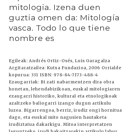
mitologia. Izena duen
guztia omen da: Mitología
vasca. Todo lo que tiene
nombre es
Egileak: Andrés Ortiz-Osés, Luis Garagalza
Argitaratzailea: Kutxa Fundazioa, 2006 Orrialde
kopurua: 331 ISBN: 978-84-7173-488-4
Ezaugarriak: Bi zati nabarmentzen dira obra
honetan, lehendabizikoan, euskal mitologiaren
ezaugarri historiko, kultural eta etnologikoak
azaltzeko baliogarri izango dugun artikulu
luzea. Bigarrengoa, berriz, irudiz ongi hornitua
dago, eta euskal mito nagusien hautaketa
irudiztatua dakarkigu. Mitoa interpretatzen
laguntzeko, irudi bakoitzarekin artikulu labur