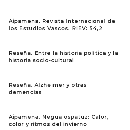
Irakurri
Aipamena. Revista Internacional de
los Estudios Vascos. RIEV: 54,2
Irakurri
Reseña. Entre la historia política y la
historia socio-cultural
Irakurri
Reseña. Alzheimer y otras
demencias
Irakurri
Aipamena. Negua ospatuz: Calor,
color y ritmos del invierno