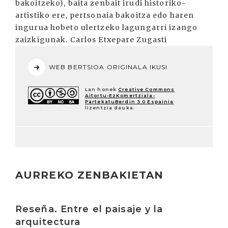
bakoitzeko), baita zenbait irudi historiko-
artistiko ere, pertsonaia bakoitza edo haren
ingurua hobeto ulertzeko lagungarri izango
zaizkigunak. Carlos Etxepare Zugasti
WEB BERTSIOA ORIGINALA IKUSI
Lan honek
Creative Commons
Aitortu-EzKomertziala-
PartekatuBerdin 3.0 Espainia
lizentzia dauka.
AURREKO ZENBAKIETAN
Irakurri
Reseña. Entre el paisaje y la
arquitectura