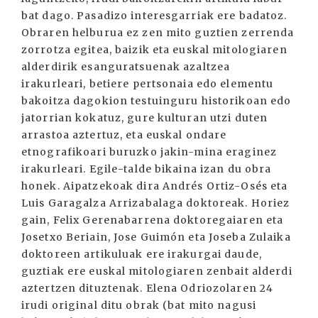
bat dago. Pasadizo interesgarriak ere badatoz.
Obraren helburua ez zen mito guztien zerrenda
zorrotza egitea, baizik eta euskal mitologiaren
alderdirik esanguratsuenak azaltzea
irakurleari, betiere pertsonaia edo elementu
bakoitza dagokion testuinguru historikoan edo
jatorrian kokatuz, gure kulturan utzi duten
arrastoa aztertuz, eta euskal ondare
etnografikoari buruzko jakin-mina eraginez
irakurleari. Egile-talde bikaina izan du obra
honek. Aipatzekoak dira Andrés Ortiz-Osés eta
Luis Garagalza Arrizabalaga doktoreak. Horiez
gain, Felix Gerenabarrena doktoregaiaren eta
Josetxo Beriain, Jose Guimón eta Joseba Zulaika
doktoreen artikuluak ere irakurgai daude,
guztiak ere euskal mitologiaren zenbait alderdi
aztertzen dituztenak. Elena Odriozolaren 24
irudi original ditu obrak (bat mito nagusi