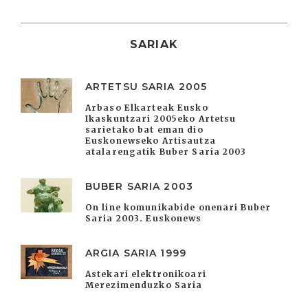
SARIAK
ARTETSU SARIA 2005
Arbaso Elkarteak Eusko
Ikaskuntzari 2005eko Artetsu
sarietako bat eman dio
Euskonewseko Artisautza
atalarengatik Buber Saria 2003
BUBER SARIA 2003
On line komunikabide onenari Buber
Saria 2003. Euskonews
ARGIA SARIA 1999
Astekari elektronikoari
Merezimenduzko Saria