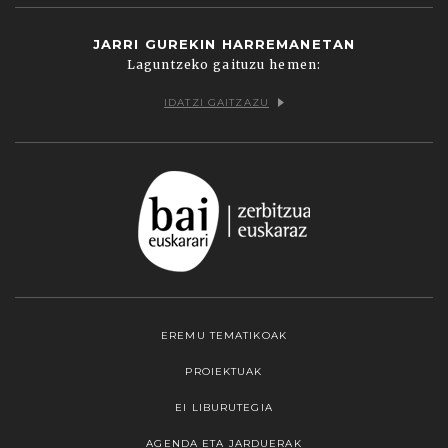
JARRI GUREKIN HARREMANETAN
Laguntzeko gaituzu hemen:
IDATZI GAITZAZU
EREMU TEMATIKOAK
PROIEKTUAK
EI LIBURUTEGIA
AGENDA ETA JARDUERAK