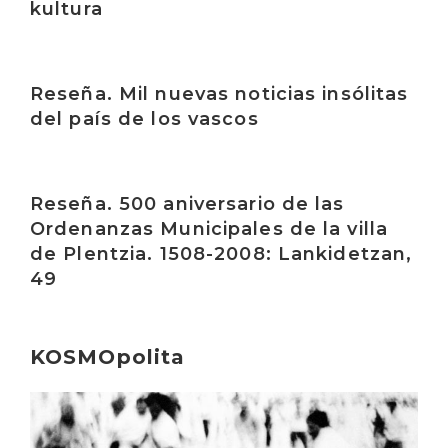
kultura
Irakurri
Reseña. Mil nuevas noticias insólitas
del país de los vascos
Irakurri
Reseña. 500 aniversario de las
Ordenanzas Municipales de la villa
de Plentzia. 1508-2008: Lankidetzan,
49
KOSMOpolita
Irakurri