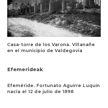
Casa-torre de los Varona. Villanañe
en el municipio de Valdegovía
Efemerideak
Irakurri
Efeméride. Fortunato Aguirre Luquin
nacía el 12 de julio de 1898
Irakurri