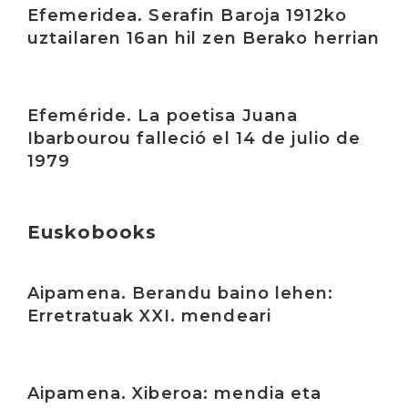
Efemeridea. Serafin Baroja 1912ko
uztailaren 16an hil zen Berako herrian
Irakurri
Efeméride. La poetisa Juana
Ibarbourou falleció el 14 de julio de
1979
Euskobooks
Irakurri
Aipamena. Berandu baino lehen:
Erretratuak XXI. mendeari
Irakurri
Aipamena. Xiberoa: mendia eta