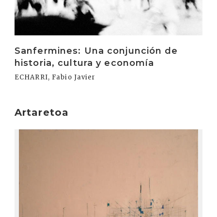
Sanfermines: Una conjunción de
historia, cultura y economía
ECHARRI, Fabio Javier
Artaretoa
Irakurri