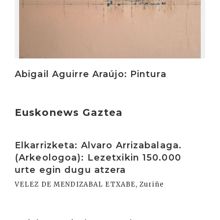
Abigail Aguirre Araújo: Pintura
Euskonews Gaztea
Irakurri
Elkarrizketa: Alvaro Arrizabalaga.
(Arkeologoa): Lezetxikin 150.000
urte egin dugu atzera
VELEZ DE MENDIZABAL ETXABE, Zuriñe
Irakurri