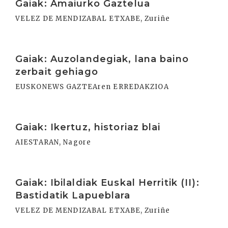
Gaiak: Amaiurko Gaztelua
VELEZ DE MENDIZABAL ETXABE, Zuriñe
Irakurri
Gaiak: Auzolandegiak, lana baino
zerbait gehiago
EUSKONEWS GAZTEAren ERREDAKZIOA
Irakurri
Gaiak: Ikertuz, historiaz blai
AIESTARAN, Nagore
Irakurri
Gaiak: Ibilaldiak Euskal Herritik (II):
Bastidatik Lapueblara
VELEZ DE MENDIZABAL ETXABE, Zuriñe