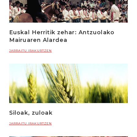
Euskal Herritik zehar: Antzuolako
Mairuaren Alardea
JARRAITU IRAKURTZEN
Siloak, zuloak
JARRAITU IRAKURTZEN