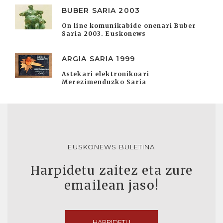
BUBER SARIA 2003
On line komunikabide onenari Buber
Saria 2003. Euskonews
ARGIA SARIA 1999
Astekari elektronikoari
Merezimenduzko Saria
EUSKONEWS BULETINA
Harpidetu zaitez eta zure
emailean jaso!
HARPIDETU