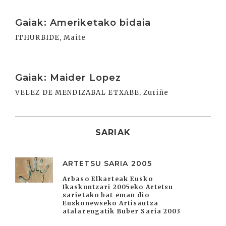
Irakurri
Gaiak: Ameriketako bidaia
ITHURBIDE, Maite
Irakurri
Gaiak: Maider Lopez
VELEZ DE MENDIZABAL ETXABE, Zuriñe
SARIAK
ARTETSU SARIA 2005
Arbaso Elkarteak Eusko
Ikaskuntzari 2005eko Artetsu
sarietako bat eman dio
Euskonewseko Artisautza
atalarengatik Buber Saria 2003