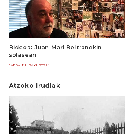
Bideoa: Juan Mari Beltranekin
solasean
JARRAITU IRAKURTZEN
Atzoko Irudiak
Irakurri