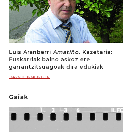
Luis Aranberri
Amatiño
. Kazetaria:
Euskarriak baino askoz ere
garrantzitsuagoak dira edukiak
JARRAITU IRAKURTZEN
Gaiak