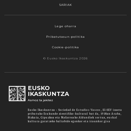
SARIAK
Webgune honek cookieak erabiltzen ditu,
Lege oharra
propioak zein hirugarrenenak. Hautatu
Pribatutasun-politika
nabigatzeko nahiago duzun cookie aukera.
Guztiz desaktibatzea ere hauta dezakezu.
Cookie-politika
Cookie batzuk blokeatu nahi badituzu, egin klik
© Eusko Ikaskuntza 2026
"konfigurazioa" aukeran. "Onartzen dut" botoia
sakatuz gero, aipatutako cookieak eta gure
cookie politika onartzen duzula adierazten ari
zara. Sakatu
Irakurri gehiago
lotura informazio
EUSKO
gehiago lortzeko.
IKASKUNTZA
Asmoz ta jakitez
Onartu
Eusko Ikaskuntza - Sociedad de Estudios Vascos, EI-SEV izaera
pribatuko Erakunde zientifiko-kultural bat da, 1918an Araba,
Bizkaia, Gipuzkoa eta Nafarroako Aldundiek sortua, euskal
kultura garatzeko baliabide egonkor eta iraunkor gisa
Konfiguratu