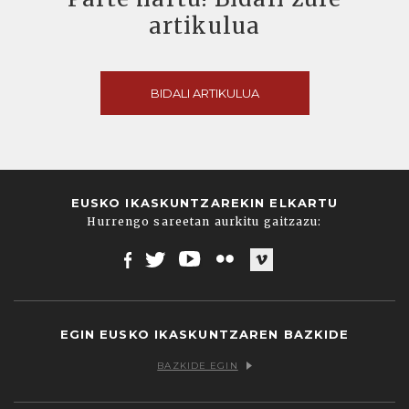
artikulua
BIDALI ARTIKULUA
EUSKO IKASKUNTZAREKIN ELKARTU
Hurrengo sareetan aurkitu gaitzazu:
Facebook
Twitter
Youtube
Flickr
Vimeo
EGIN EUSKO IKASKUNTZAREN BAZKIDE
BAZKIDE EGIN