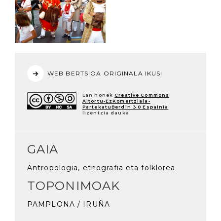
WEB BERTSIOA ORIGINALA IKUSI
Lan honek
Creative Commons
Aitortu-EzKomertziala-
PartekatuBerdin 3.0 Espainia
lizentzia dauka.
GAIA
Antropologia, etnografia eta folklorea
TOPONIMOAK
PAMPLONA / IRUÑA