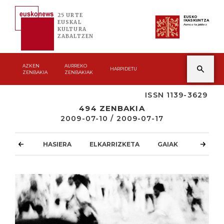
25 URTE
EUSKO
IKASKUNTZA
EUSKAL
Asmoz ta jakitez
KULTURA
ZABALTZEN
AZKEN
AURREKO
HARPIDETU
ZENBAKIA
ZENBAKIAK
ISSN 1139-3629
494 ZENBAKIA
2009-07-10 / 2009-07-17
HASIERA
ELKARRIZKETA
GAIAK
ATZOKO