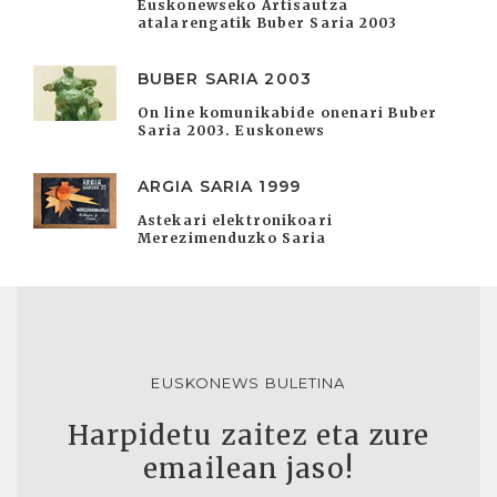
Euskonewseko Artisautza
atalarengatik Buber Saria 2003
BUBER SARIA 2003
On line komunikabide onenari Buber
Saria 2003. Euskonews
ARGIA SARIA 1999
Astekari elektronikoari
Merezimenduzko Saria
EUSKONEWS BULETINA
Harpidetu zaitez eta zure
emailean jaso!