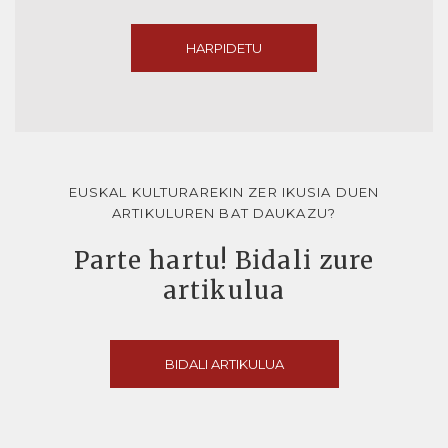
HARPIDETU
EUSKAL KULTURAREKIN ZER IKUSIA DUEN
ARTIKULUREN BAT DAUKAZU?
Parte hartu! Bidali zure
artikulua
BIDALI ARTIKULUA