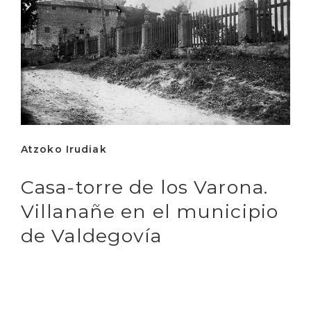
Atzoko Irudiak
Casa-torre de los Varona.
Villanañe en el municipio
de Valdegovía