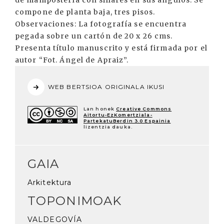
compone de planta baja, tres pisos.
Observaciones: La fotografía se encuentra
pegada sobre un cartón de 20 x 26 cms.
Presenta título manuscrito y está firmada por el
autor “Fot. Ángel de Apraiz”.
WEB BERTSIOA ORIGINALA IKUSI
Lan honek
Creative Commons
Aitortu-EzKomertziala-
PartekatuBerdin 3.0 Espainia
lizentzia dauka.
GAIA
Arkitektura
TOPONIMOAK
VALDEGOVÍA