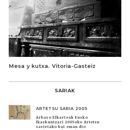
Mesa y kutxa. Vitoria-Gasteiz
SARIAK
ARTETSU SARIA 2005
Arbaso Elkarteak Eusko
Ikaskuntzari 2005eko Artetsu
sarietako bat eman dio