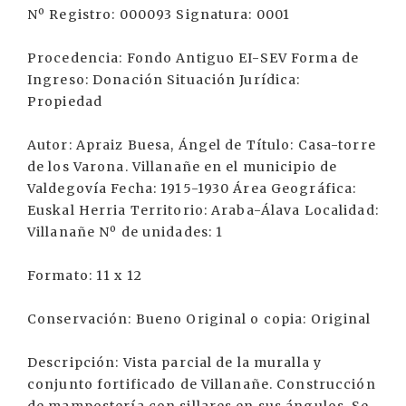
Nº Registro: 000093 Signatura: 0001
Procedencia: Fondo Antiguo EI-SEV Forma de
Ingreso: Donación Situación Jurídica:
Propiedad
Autor: Apraiz Buesa, Ángel de Título: Casa-torre
de los Varona. Villanañe en el municipio de
Valdegovía Fecha: 1915-1930 Área Geográfica:
Euskal Herria Territorio: Araba-Álava Localidad:
Villanañe Nº de unidades: 1
Formato: 11 x 12
Conservación: Bueno Original o copia: Original
Descripción: Vista parcial de la muralla y
conjunto fortificado de Villanañe. Construcción
de mampostería con sillares en sus ángulos. Se