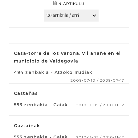
4 ARTIKULU
Casa-torre de los Varona. Villanañe en el
municipio de Valdegovía
494 zenbakia - Atzoko Irudiak
2009-07-10 / 2009-07-17
Castañas
553 zenbakia - Gaiak
2010-11-05 / 2010-11-12
Gaztainak
553 zenbakia - Gaiak
2010-11-05 / 2010-11-12