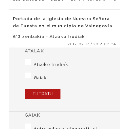
Portada de la iglesia de Nuestra Señora
de Tuesta en el municipio de Valdegovía
613 zenbakia - Atzoko Irudiak
2012-02-17 / 2012-02-24
ATALAK
Atzoko Irudiak
Gaiak
FILTRATU
GAIAK
Antropologia, etnografia eta