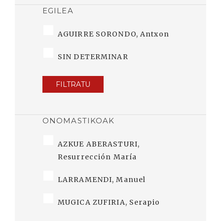
EGILEA
AGUIRRE SORONDO, Antxon
SIN DETERMINAR
FILTRATU
ONOMASTIKOAK
AZKUE ABERASTURI,
Resurrección María
LARRAMENDI, Manuel
MUGICA ZUFIRIA, Serapio