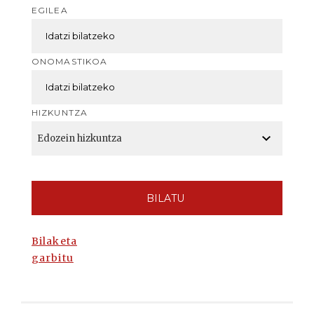
EGILEA
ONOMASTIKOA
HIZKUNTZA
BILATU
Bilaketa
garbitu