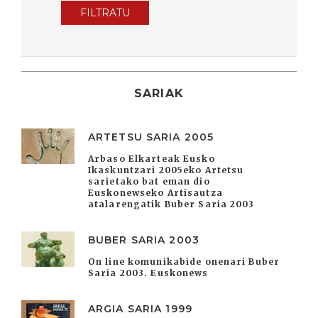
FILTRATU
SARIAK
ARTETSU SARIA 2005
Arbaso Elkarteak Eusko
Ikaskuntzari 2005eko Artetsu
sarietako bat eman dio
Euskonewseko Artisautza
atalarengatik Buber Saria 2003
BUBER SARIA 2003
On line komunikabide onenari Buber
Saria 2003. Euskonews
ARGIA SARIA 1999