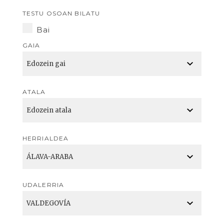
TESTU OSOAN BILATU
Bai
GAIA
ATALA
HERRIALDEA
UDALERRIA