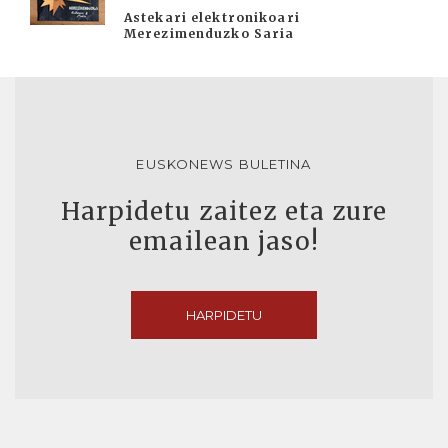
Astekari elektronikoari
Merezimenduzko Saria
EUSKONEWS BULETINA
Harpidetu zaitez eta zure
emailean jaso!
HARPIDETU