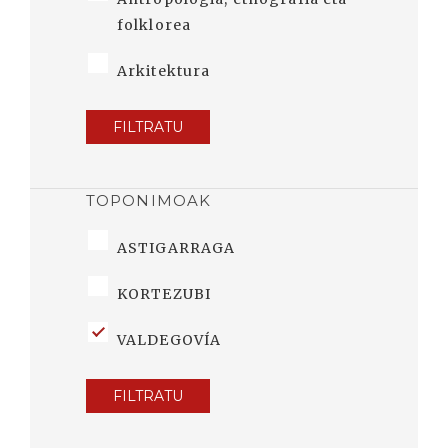
folklorea
Arkitektura
FILTRATU
TOPONIMOAK
ASTIGARRAGA
KORTEZUBI
VALDEGOVÍA
FILTRATU