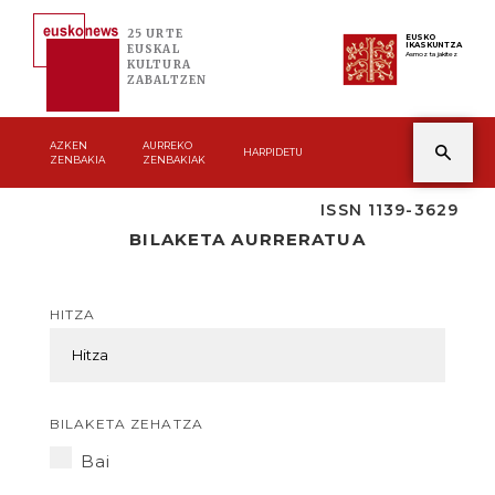
25 URTE
EUSKO
IKASKUNTZA
EUSKAL
Asmoz ta jakitez
KULTURA
ZABALTZEN
AZKEN
AURREKO
HARPIDETU
ZENBAKIA
ZENBAKIAK
ISSN 1139-3629
BILAKETA AURRERATUA
HITZA
BILAKETA ZEHATZA
Bai