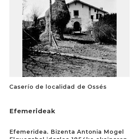
Caserío de localidad de Ossés
Efemerideak
Irakurri
Efemeridea. Bizenta Antonia Mogel