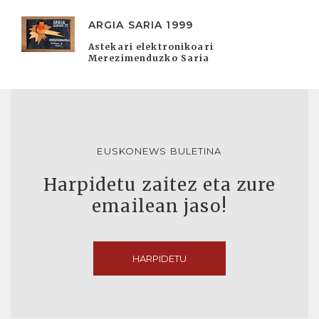
ARGIA SARIA 1999
Astekari elektronikoari
Merezimenduzko Saria
EUSKONEWS BULETINA
Harpidetu zaitez eta zure
emailean jaso!
HARPIDETU