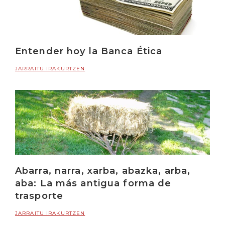
Entender hoy la Banca Ética
JARRAITU IRAKURTZEN
Abarra, narra, xarba, abazka, arba,
aba: La más antigua forma de
trasporte
JARRAITU IRAKURTZEN