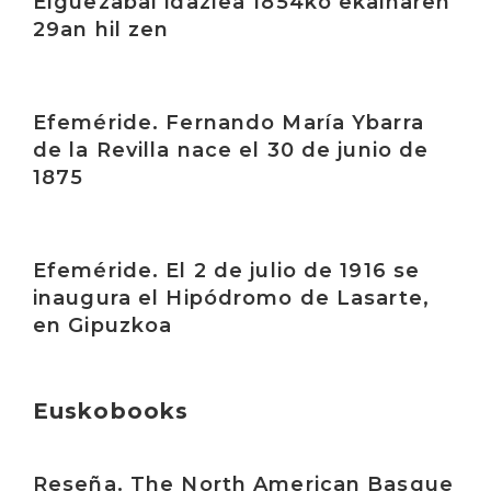
Elguezabal idazlea 1854ko ekainaren
29an hil zen
Irakurri
Efeméride. Fernando María Ybarra
de la Revilla nace el 30 de junio de
1875
Irakurri
Efeméride. El 2 de julio de 1916 se
inaugura el Hipódromo de Lasarte,
en Gipuzkoa
Euskobooks
Irakurri
Reseña. The North American Basque