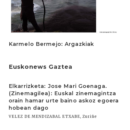
Karmelo Bermejo: Argazkiak
Euskonews Gaztea
Irakurri
Elkarrizketa: Jose Mari Goenaga.
(Zinemagilea): Euskal zinemagintza
orain hamar urte baino askoz egoera
hobean dago
VELEZ DE MENDIZABAL ETXABE, Zuriñe