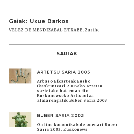
Irakurri
Gaiak: Uxue Barkos
VELEZ DE MENDIZABAL ETXABE, Zuriñe
SARIAK
ARTETSU SARIA 2005
Arbaso Elkarteak Eusko
Ikaskuntzari 2005eko Artetsu
sarietako bat eman dio
Euskonewseko Artisautza
atalarengatik Buber Saria 2003
BUBER SARIA 2003
On line komunikabide onenari Buber
Saria 2003. Euskonews