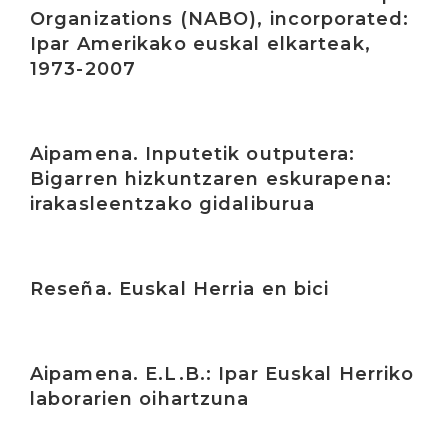
Organizations (NABO), incorporated:
Ipar Amerikako euskal elkarteak,
1973-2007
Irakurri
Aipamena. Inputetik outputera:
Bigarren hizkuntzaren eskurapena:
irakasleentzako gidaliburua
Irakurri
Reseña. Euskal Herria en bici
Irakurri
Aipamena. E.L.B.: Ipar Euskal Herriko
laborarien oihartzuna