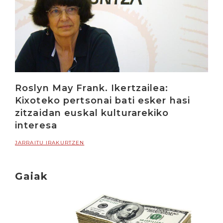
Roslyn May Frank. Ikertzailea:
Kixoteko pertsonai bati esker hasi
zitzaidan euskal kulturarekiko
interesa
JARRAITU IRAKURTZEN
Gaiak