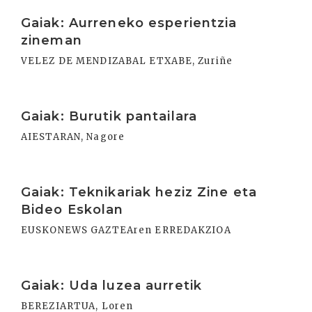
Irakurri
Gaiak: Aurreneko esperientzia
zineman
VELEZ DE MENDIZABAL ETXABE, Zuriñe
Irakurri
Gaiak: Burutik pantailara
AIESTARAN, Nagore
Irakurri
Gaiak: Teknikariak heziz Zine eta
Bideo Eskolan
EUSKONEWS GAZTEAren ERREDAKZIOA
Irakurri
Gaiak: Uda luzea aurretik
BEREZIARTUA, Loren