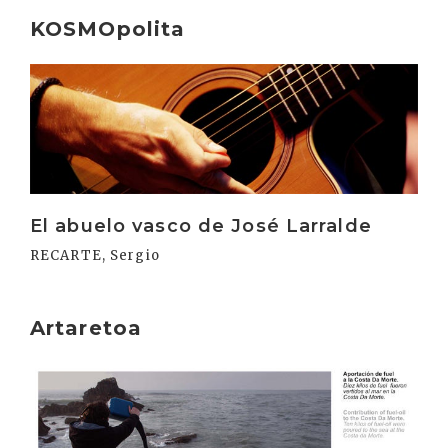
KOSMOpolita
Irakurri
El abuelo vasco de José Larralde
RECARTE, Sergio
Artaretoa
Irakurri