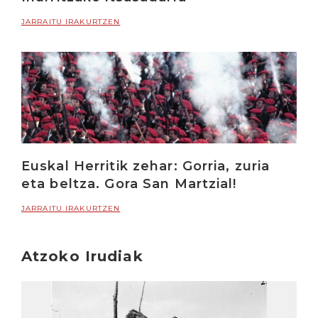
JARRAITU IRAKURTZEN
Euskal Herritik zehar: Gorria, zuria
eta beltza. Gora San Martzial!
JARRAITU IRAKURTZEN
Atzoko Irudiak
Irakurri