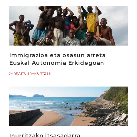
Immigrazioa eta osasun arreta
Euskal Autonomia Erkidegoan
JARRAITU IRAKURTZEN
Inurritzako itsasadarra