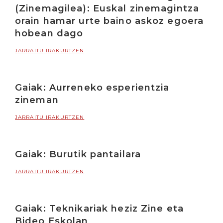
(Zinemagilea): Euskal zinemagintza
orain hamar urte baino askoz egoera
hobean dago
JARRAITU IRAKURTZEN
Gaiak: Aurreneko esperientzia
zineman
JARRAITU IRAKURTZEN
Gaiak: Burutik pantailara
JARRAITU IRAKURTZEN
Gaiak: Teknikariak heziz Zine eta
Bideo Eskolan