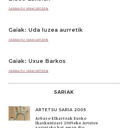
JARRAITU IRAKURTZEN
Gaiak: Uda luzea aurretik
JARRAITU IRAKURTZEN
Gaiak: Uxue Barkos
JARRAITU IRAKURTZEN
SARIAK
ARTETSU SARIA 2005
Arbaso Elkarteak Eusko
Ikaskuntzari 2005eko Artetsu
sarietako bat eman dio