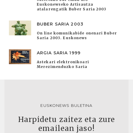
Euskonewseko Artisautza
atalarengatik Buber Saria 2003
BUBER SARIA 2003
On line komunikabide onenari Buber
Saria 2003. Euskonews
ARGIA SARIA 1999
Astekari elektronikoari
Merezimenduzko Saria
EUSKONEWS BULETINA
Harpidetu zaitez eta zure
emailean jaso!