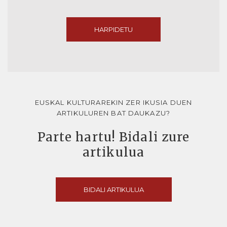
HARPIDETU
EUSKAL KULTURAREKIN ZER IKUSIA DUEN
ARTIKULUREN BAT DAUKAZU?
Parte hartu! Bidali zure
artikulua
BIDALI ARTIKULUA