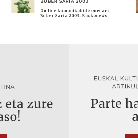
BUBER SARIA 2003
On line komunikabide onenari
Buber Saria 2003. Euskonews
EUSKAL KULT
ARTIKU
TINA
Parte ha
 eta zure
aso!