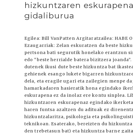
hizkuntzaren eskurapena:
gidaliburua
Egilea: Bill VanPatten Argitaratzailea: HABE 
Ezaugarriak: Zelan eskuratzen da beste hizk
pertsona bati segurutik honelako erantzun si
edo “beste herrialde batera bizitzera joanda
dutenek ikusi dute beste hizkuntza bat ikastea
gehienek esango lukete bigarren hizkuntzar
dela, eta eragile ugari eta zailegien menpe da
hamarkadaren hasieratik hona egindako iker
eskurapena ez da inolaz ere kontu sinplea. L
hizkuntzaren eskurapenaz egindako ikerketak 
haren funtsa azaltzen du adituak ez direnent
hizkuntzalaritza, psikologia eta psikolingui
teknikoan. Esaterako, bereizten du hizkuntza 
den trebetasun bat) eta hizkuntza barne gait