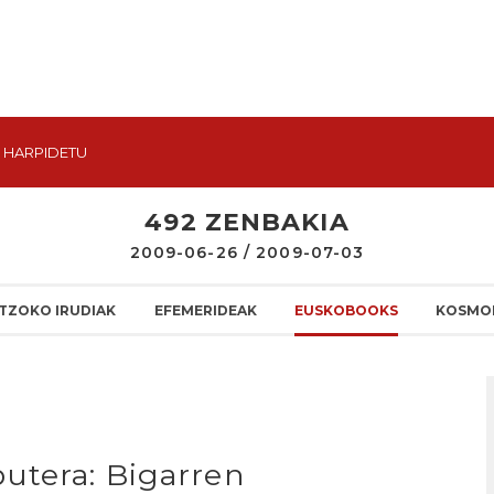
HARPIDETU
492 ZENBAKIA
2009-06-26 / 2009-07-03
TZOKO IRUDIAK
EFEMERIDEAK
EUSKOBOOKS
KOSMO
utera: Bigarren