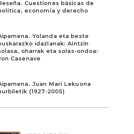
Reseña. Cuestiones básicas de
política, economía y derecho
rakurri
Aipamena. Yolanda eta beste
euskarazko idazlanak: Aintzin
solasa, oharrak eta solas-ondoa:
Jon Casenave
rakurri
Aipamena. Juan Mari Lekuona
hurbiletik (1927-2005)