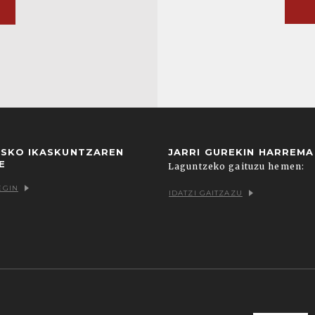
USKO IKASKUNTZAREN
JARRI GUREKIN HARREM
E
Laguntzeko gaituzu hemen:
EGIN
IDATZI GAITZAZU