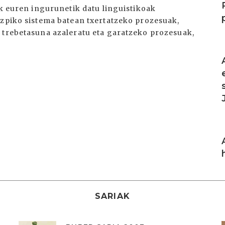
ek euren ingurunetik datu linguistikoak
azpiko sistema batean txertatzeko prozesuak,
 trebetasuna azaleratu eta garatzeko prozesuak,
I
I
SARIAK