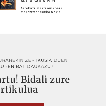
ARGIA SARIA 1999
Astekari elektronikoari
Merezimenduzko Saria
URAREKIN ZER IKUSIA DUEN
LUREN BAT DAUKAZU?
rtu! Bidali zure
artikulua