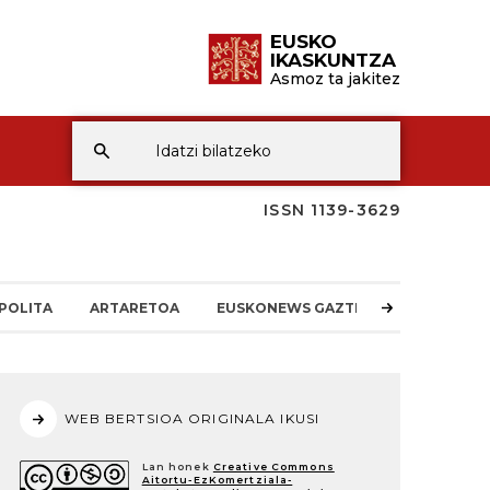
EUSKO
IKASKUNTZA
Asmoz ta jakitez
ISSN 1139-3629
POLITA
ARTARETOA
EUSKONEWS GAZTEA
WEB BERTSIOA ORIGINALA IKUSI
Lan honek
Creative Commons
Aitortu-EzKomertziala-