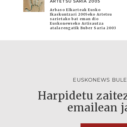
ARTETSU SARIA 2005
Arbaso Elkarteak Eusko
Ikaskuntzari 2005eko Artetsu
sarietako bat eman dio
Euskonewseko Artisautza
atalarengatik Buber Saria 2003
EUSKONEWS BULE
Harpidetu zaitez
emailean j