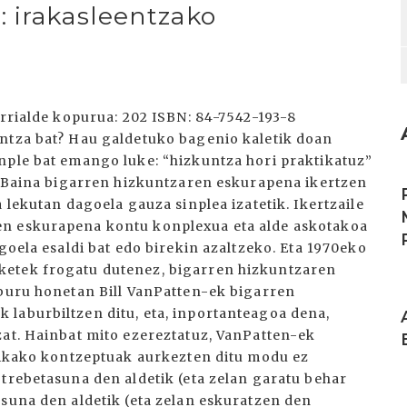
 irakasleentzako
Orrialde kopurua: 202 ISBN: 84-7542-193-8
untza bat? Hau galdetuko bagenio kaletik doan
nple bat emango luke: “hizkuntza hori praktikatuz”
I
”. Baina bigarren hizkuntzaren eskurapena ikertzen
 lekutan dagoela gauza sinplea izatetik. Ikertzaile
en eskurapena kontu konplexua eta alde askotakoa
goela esaldi bat edo birekin azaltzeko. Eta 1970eko
ketek frogatu dutenez, bigarren hizkuntzaren
iburu honetan Bill VanPatten-ek bigarren
I
laburbiltzen ditu, eta, inportanteagoa dena,
zat. Hainbat mito ezereztatuz, VanPatten-ek
stikako kontzeptuak aurkezten ditu modu ez
trebetasuna den aldetik (eta zelan garatu behar
I
asuna den aldetik (eta zelan eskuratzen den