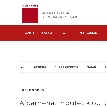
25 URTE
EUSKAL
KULTURA
ZABALTZEN
AZKEN
ZENBAKIA
AURREKO
ZENBAKIAK
HASIERA
ELKARRIZKETA
GAIAK
A
Euskobooks
Aipamena. Inputetik outp