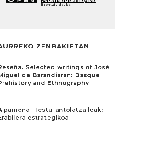
PartekatuBerdin 3.0 Espainia
lizentzia dauka.
AURREKO ZENBAKIETAN
rakurri
Reseña. Selected writings of José
Miguel de Barandiarán: Basque
Prehistory and Ethnography
rakurri
Aipamena. Testu-antolatzaileak:
Erabilera estrategikoa
rakurri