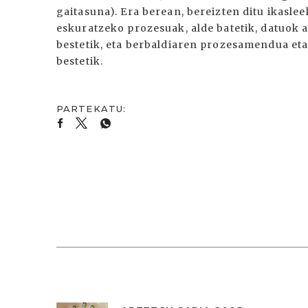
gaitasuna). Era berean, bereizten ditu ikasle
eskuratzeko prozesuak, alde batetik, datuok 
bestetik, eta berbaldiaren prozesamendua eta
bestetik.