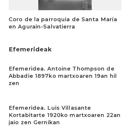
Coro de la parroquia de Santa María
en Agurain-Salvatierra
Efemerideak
Irakurri
Efemeridea. Antoine Thompson de
Abbadie 1897ko martxoaren 19an hil
zen
Irakurri
Efemeridea. Luis Villasante
Kortabitarte 1920ko martxoaren 22an
jaio zen Gernikan