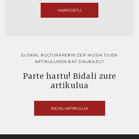
HARPIDETU
EUSKAL KULTURAREKIN ZER IKUSIA DUEN
ARTIKULUREN BAT DAUKAZU?
Parte hartu! Bidali zure
artikulua
BIDALI ARTIKULUA