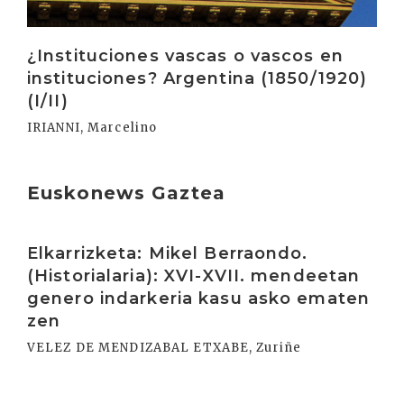
¿Instituciones vascas o vascos en
instituciones? Argentina (1850/1920)
(I/II)
IRIANNI, Marcelino
Euskonews Gaztea
Irakurri
Elkarrizketa: Mikel Berraondo.
(Historialaria): XVI-XVII. mendeetan
genero indarkeria kasu asko ematen
zen
VELEZ DE MENDIZABAL ETXABE, Zuriñe
Irakurri