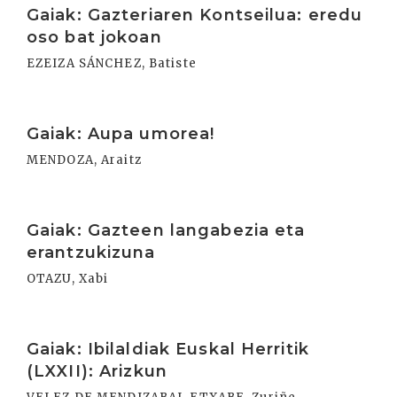
Gaiak: Gazteriaren Kontseilua: eredu
oso bat jokoan
EZEIZA SÁNCHEZ, Batiste
Irakurri
Gaiak: Aupa umorea!
MENDOZA, Araitz
Irakurri
Gaiak: Gazteen langabezia eta
erantzukizuna
OTAZU, Xabi
Irakurri
Gaiak: Ibilaldiak Euskal Herritik
(LXXII): Arizkun