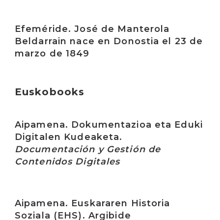
Irakurri
Efeméride. José de Manterola
Beldarrain nace en Donostia el 23 de
marzo de 1849
Euskobooks
Irakurri
Aipamena. Dokumentazioa eta Eduki
Digitalen Kudeaketa.
Documentación y Gestión de
Contenidos Digitales
Irakurri
Aipamena. Euskararen Historia
Soziala (EHS). Argibide