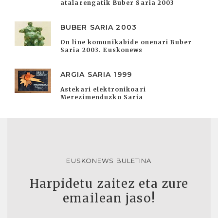
atalarengatik Buber Saria 2003
BUBER SARIA 2003
On line komunikabide onenari Buber
Saria 2003. Euskonews
ARGIA SARIA 1999
Astekari elektronikoari
Merezimenduzko Saria
EUSKONEWS BULETINA
Harpidetu zaitez eta zure
emailean jaso!