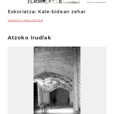
Eskoriatza: Kale-bidean zehar
JARRAITU IRAKURTZEN
Atzoko Irudiak
Irakurri