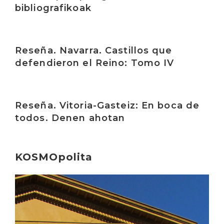
bibliografikoak
Irakurri
Reseña. Navarra. Castillos que
defendieron el Reino: Tomo IV
Irakurri
Reseña. Vitoria-Gasteiz: En boca de
todos. Denen ahotan
KOSMOpolita
Irakurri