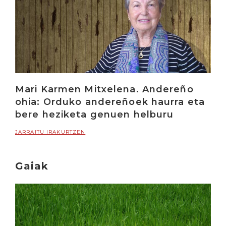
Mari Karmen Mitxelena. Andereño
ohia: Orduko andereñoek haurra eta
bere heziketa genuen helburu
JARRAITU IRAKURTZEN
Gaiak