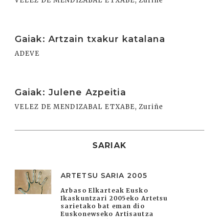
VELEZ DE MENDIZABAL ETXABE, Zuriñe
Irakurri
Gaiak: Artzain txakur katalana
ADEVE
Irakurri
Gaiak: Julene Azpeitia
VELEZ DE MENDIZABAL ETXABE, Zuriñe
SARIAK
ARTETSU SARIA 2005
Arbaso Elkarteak Eusko
Ikaskuntzari 2005eko Artetsu
sarietako bat eman dio
Euskonewseko Artisautza