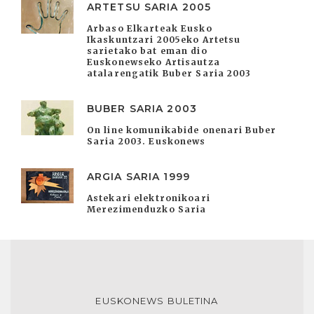
ARTETSU SARIA 2005
Arbaso Elkarteak Eusko
Ikaskuntzari 2005eko Artetsu
sarietako bat eman dio
Euskonewseko Artisautza
atalarengatik Buber Saria 2003
BUBER SARIA 2003
On line komunikabide onenari Buber
Saria 2003. Euskonews
ARGIA SARIA 1999
Astekari elektronikoari
Merezimenduzko Saria
EUSKONEWS BULETINA