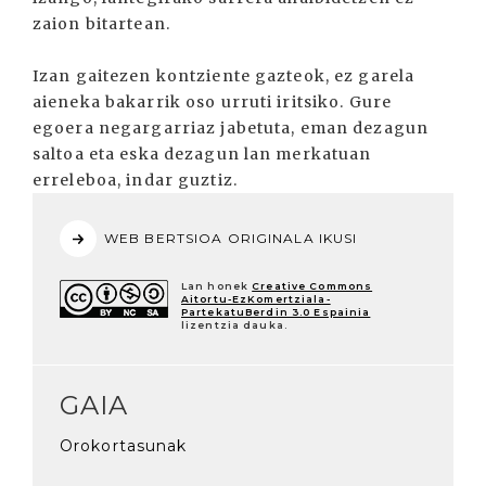
zaion bitartean.
Izan gaitezen kontziente gazteok, ez garela
aieneka bakarrik oso urruti iritsiko. Gure
egoera negargarriaz jabetuta, eman dezagun
saltoa eta eska dezagun lan merkatuan
erreleboa, indar guztiz.
WEB BERTSIOA ORIGINALA IKUSI
Lan honek
Creative Commons
Aitortu-EzKomertziala-
PartekatuBerdin 3.0 Espainia
lizentzia dauka.
GAIA
Orokortasunak