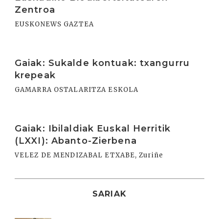
Zentroa
EUSKONEWS GAZTEA
Irakurri
Gaiak: Sukalde kontuak: txangurru
krepeak
GAMARRA OSTALARITZA ESKOLA
Irakurri
Gaiak: Ibilaldiak Euskal Herritik
(LXXI): Abanto-Zierbena
VELEZ DE MENDIZABAL ETXABE, Zuriñe
SARIAK