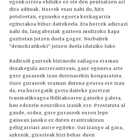
egonkorrera ohituko ez ote den pentsatzen ari
dira adituak. Horrek esan nahi du, hitz
potoloetan, eguneko egoera kezkagarria
egiturakoa bihur daitekeela. Eta horrek adierazi
nahi du, langabeziak gazteen multzoko kapa
guztietan jotzen duela gogor. Norbaitek
“demokratikoki” jotzen duela idatziko luke.
Badirudi gazteok bizimodu zailagoa eraman
dezakegula aurrerantzean, gaur egunera arte
gure gurasoek izan dutenarekin konparatuta.
Gure gurasoek eraman dutena geurea ere izan
da, eta horregatik gerta daiteke guretzat
traumatikoagoa ibilitakoaren gaineko galera,
hau edozein neurrikoa izanik ere. Prestatuta al
gaude, ordea, gure gurasoek euren lepo
gainean jasoko ez duten erantzukizun
gehigarriari aurre egiteko. Gai izango al gara,
azkenik, gizarteak bizi behar duen