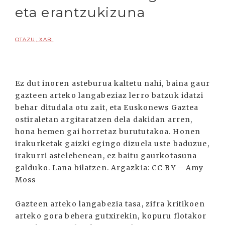
eta erantzukizuna
OTAZU, XABI
Ez dut inoren asteburua kaltetu nahi, baina gaur
gazteen arteko langabeziaz lerro batzuk idatzi
behar ditudala otu zait, eta Euskonews Gaztea
ostiraletan argitaratzen dela dakidan arren,
hona hemen gai horretaz burututakoa. Honen
irakurketak gaizki egingo dizuela uste baduzue,
irakurri astelehenean, ez baitu gaurkotasuna
galduko. Lana bilatzen. Argazkia: CC BY – Amy
Moss
Gazteen arteko langabezia tasa, zifra kritikoen
arteko gora behera gutxirekin, kopuru flotakor