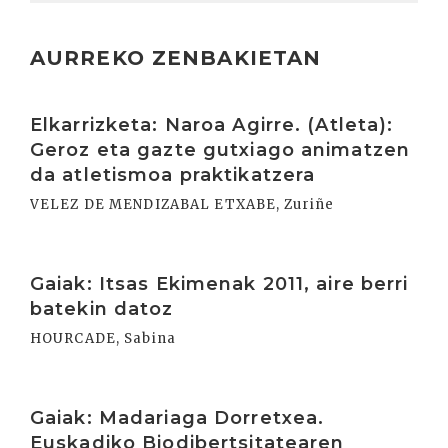
AURREKO ZENBAKIETAN
Irakurri
Elkarrizketa: Naroa Agirre. (Atleta):
Geroz eta gazte gutxiago animatzen
da atletismoa praktikatzera
VELEZ DE MENDIZABAL ETXABE, Zuriñe
Irakurri
Gaiak: Itsas Ekimenak 2011, aire berri
batekin datoz
HOURCADE, Sabina
Irakurri
Gaiak: Madariaga Dorretxea.
Euskadiko Biodibertsitatearen