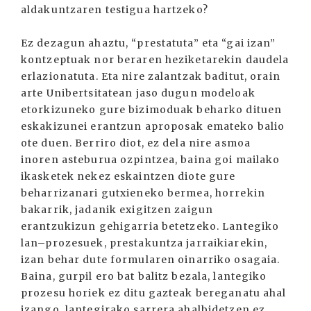
aldakuntzaren testigua hartzeko?
Ez dezagun ahaztu, “prestatuta” eta “gai izan”
kontzeptuak nor beraren heziketarekin daudela
erlazionatuta. Eta nire zalantzak baditut, orain
arte Unibertsitatean jaso dugun modeloak
etorkizuneko gure bizimoduak beharko dituen
eskakizunei erantzun aproposak emateko balio
ote duen. Berriro diot, ez dela nire asmoa
inoren asteburua ozpintzea, baina goi mailako
ikasketek nekez eskaintzen diote gure
beharrizanari gutxieneko bermea, horrekin
bakarrik, jadanik exigitzen zaigun
erantzukizun gehigarria betetzeko. Lantegiko
lan–prozesuek, prestakuntza jarraikiarekin,
izan behar dute formularen oinarriko osagaia.
Baina, gurpil ero bat balitz bezala, lantegiko
prozesu horiek ez ditu gazteak bereganatu ahal
izango, lantegirako sarrera ahalbidetzen ez