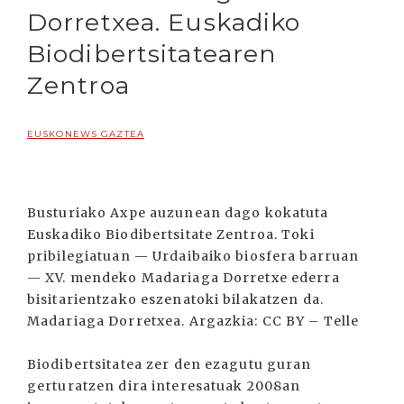
Dorretxea. Euskadiko
Biodibertsitatearen
Zentroa
EUSKONEWS GAZTEA
Busturiako Axpe auzunean dago kokatuta
Euskadiko Biodibertsitate Zentroa. Toki
pribilegiatuan — Urdaibaiko biosfera barruan
— XV. mendeko Madariaga Dorretxe ederra
bisitarientzako eszenatoki bilakatzen da.
Madariaga Dorretxea. Argazkia: CC BY – Telle
Biodibertsitatea zer den ezagutu guran
gerturatzen dira interesatuak 2008an