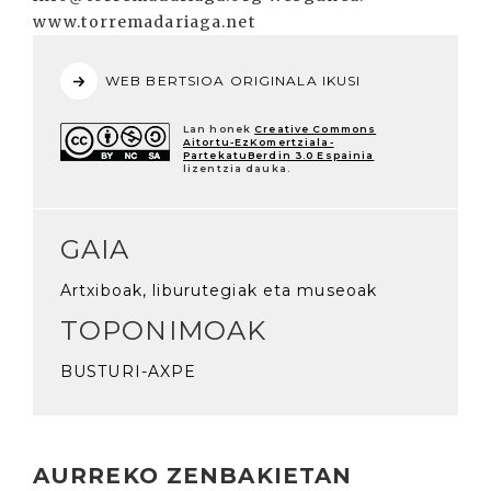
www.torremadariaga.net
WEB BERTSIOA ORIGINALA IKUSI
Lan honek
Creative Commons
Aitortu-EzKomertziala-
PartekatuBerdin 3.0 Espainia
lizentzia dauka.
GAIA
Artxiboak, liburutegiak eta museoak
TOPONIMOAK
BUSTURI-AXPE
AURREKO ZENBAKIETAN