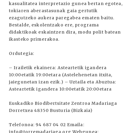
kasualitatea interpretazio gunea bertan egotea,
tokiaren aberastasunak gaia gertutik
ezagutzeko aukera paregabea ematen baitu.
Bestalde, eskolentzako ere, programa
didaktikoak eskaintzen dira, modu polit batean
ikasteko primerakoa.
Ordutegia:
– Irailetik ekainera: Asteartetik igandera
10:00etatik 19:00etara (Astelehenetan itxita,
jaiegunetan izan ezik.) – Uztaila eta Abuztua:
Asteartetik igandera 10:00etatik 20:00etara
Euskadiko Biodibertsitate Zentroa Madariaga
Dorretxea 48350 Busturia (Bizkaia)
Telefonoa: 94 687 04 02 Emaila:
info@torremadariaga.org Webgunea: