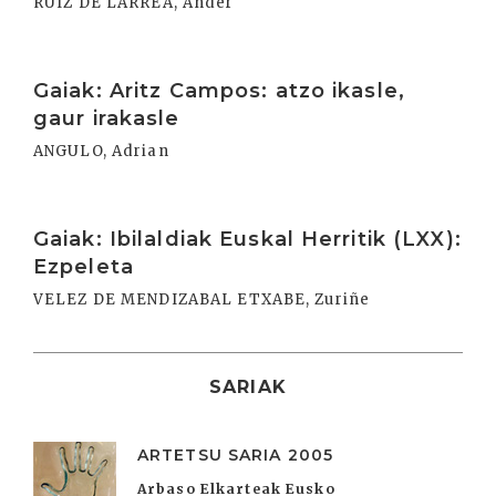
RUIZ DE LARREA, Ander
Irakurri
Gaiak: Aritz Campos: atzo ikasle,
gaur irakasle
ANGULO, Adrian
Irakurri
Gaiak: Ibilaldiak Euskal Herritik (LXX):
Ezpeleta
VELEZ DE MENDIZABAL ETXABE, Zuriñe
SARIAK
ARTETSU SARIA 2005
Arbaso Elkarteak Eusko