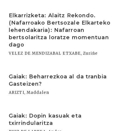
Irakurri
Elkarrizketa: Alaitz Rekondo.
(Nafarroako Bertsozale Elkarteko
lehendakaria): Nafarroan
bertsolaritza loratze momentuan
dago
VELEZ DE MENDIZABAL ETXABE, Zuriñe
Irakurri
Gaiak: Beharrezkoa al da tranbia
Gasteizen?
ARIZTI, Maddalen
Irakurri
Gaiak: Dopin kasuak eta
txirrindularitza