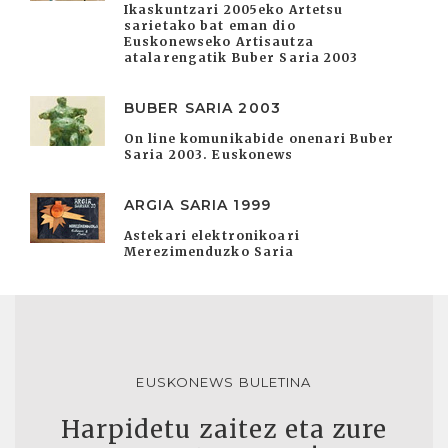
Ikaskuntzari 2005eko Artetsu
sarietako bat eman dio
Euskonewseko Artisautza
atalarengatik Buber Saria 2003
BUBER SARIA 2003
On line komunikabide onenari Buber
Saria 2003. Euskonews
ARGIA SARIA 1999
Astekari elektronikoari
Merezimenduzko Saria
EUSKONEWS BULETINA
Harpidetu zaitez eta zure