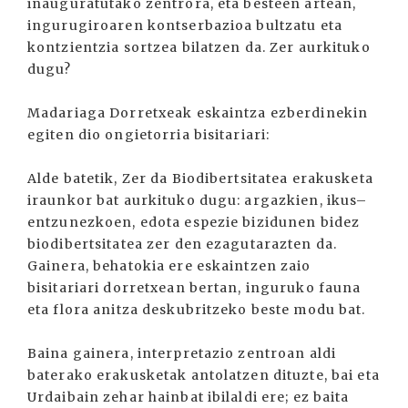
inauguratutako zentrora, eta besteen artean,
ingurugiroaren kontserbazioa bultzatu eta
kontzientzia sortzea bilatzen da. Zer aurkituko
dugu?
Madariaga Dorretxeak eskaintza ezberdinekin
egiten dio ongietorria bisitariari:
Alde batetik, Zer da Biodibertsitatea erakusketa
iraunkor bat aurkituko dugu: argazkien, ikus–
entzunezkoen, edota espezie bizidunen bidez
biodibertsitatea zer den ezagutarazten da.
Gainera, behatokia ere eskaintzen zaio
bisitariari dorretxean bertan, inguruko fauna
eta flora anitza deskubritzeko beste modu bat.
Baina gainera, interpretazio zentroan aldi
baterako erakusketak antolatzen dituzte, bai eta
Urdaibain zehar hainbat ibilaldi ere; ez baita