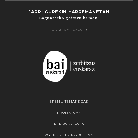
JARRI GUREKIN HARREMANETAN
Laguntzeko gaituzu hemen:
IDATZI GAITZAZU
EREMU TEMATIKOAK
PROIEKTUAK
EI LIBURUTEGIA
AGENDA ETA JARDUERAK