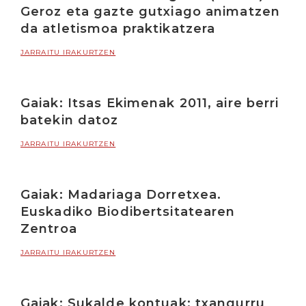
Geroz eta gazte gutxiago animatzen
da atletismoa praktikatzera
JARRAITU IRAKURTZEN
Gaiak: Itsas Ekimenak 2011, aire berri
batekin datoz
JARRAITU IRAKURTZEN
Gaiak: Madariaga Dorretxea.
Euskadiko Biodibertsitatearen
Zentroa
JARRAITU IRAKURTZEN
Gaiak: Sukalde kontuak: txangurru