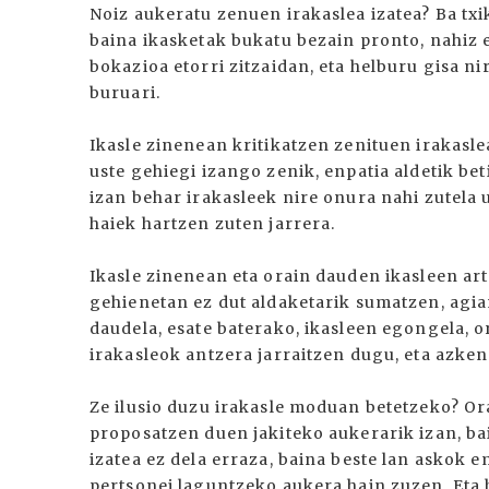
Noiz aukeratu zenuen irakaslea izatea? Ba txik
baina ikasketak bukatu bezain pronto, nahiz e
bokazioa etorri zitzaidan, eta helburu gisa ni
buruari.
Ikasle zinenean kritikatzen zenituen irakasle
uste gehiegi izango zenik, enpatia aldetik bet
izan behar irakasleek nire onura nahi zutela 
haiek hartzen zuten jarrera.
Ikasle zinenean eta orain dauden ikasleen ar
gehienetan ez dut aldaketarik sumatzen, agi
daudela, esate baterako, ikasleen egongela, o
irakasleok antzera jarraitzen dugu, eta azken
Ze ilusio duzu irakasle moduan betetzeko? Or
proposatzen duen jakiteko aukerarik izan, b
izatea ez dela erraza, baina beste lan askok 
pertsonei laguntzeko aukera hain zuzen. Eta 