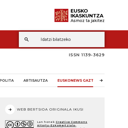
EUSKO
IKASKUNTZA
Asmoz ta jakitez
ISSN 1139-3629
POLITA
ARTISAUTZA
EUSKONEWS GAZTEA
WEB BERTSIOA ORIGINALA IKUSI
Lan honek
Creative Commons
Aitortu-EzKomertziala-