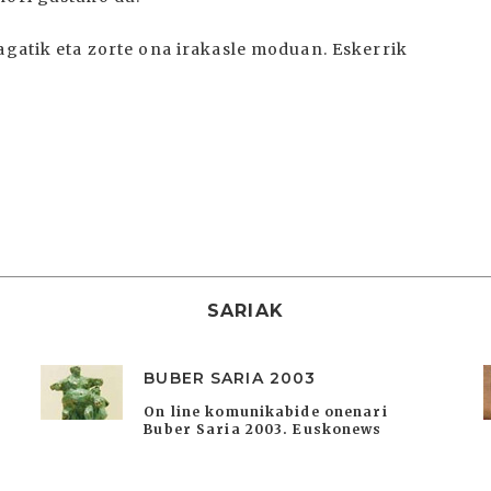
agatik eta zorte ona irakasle moduan. Eskerrik
SARIAK
BUBER SARIA 2003
On line komunikabide onenari
Buber Saria 2003. Euskonews