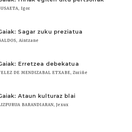
SUSAETA, Igor
rakurri
Gaiak: Sagar zuku preziatua
GALDOS, Aintzane
rakurri
Gaiak: Erretzea debekatua
VELEZ DE MENDIZABAL ETXABE, Zuriñe
rakurri
Gaiak: Ataun kulturaz blai
AIZPURUA BARANDIARAN, Jexux