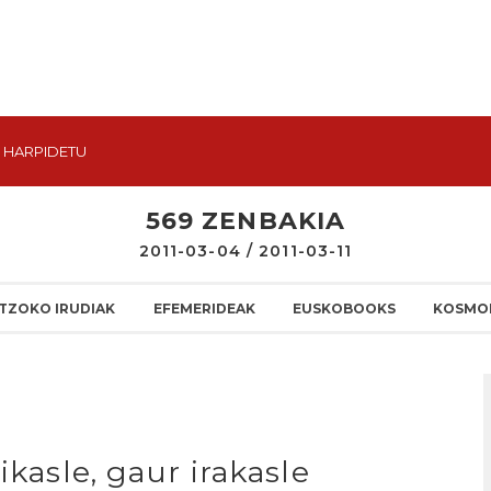
HARPIDETU
569 ZENBAKIA
2011-03-04 / 2011-03-11
TZOKO IRUDIAK
EFEMERIDEAK
EUSKOBOOKS
KOSMO
ikasle, gaur irakasle