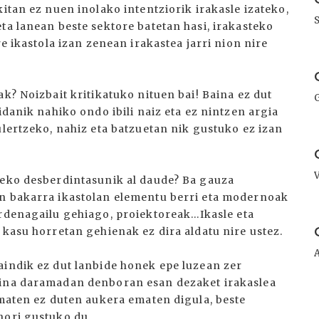
itan ez nuen inolako intentziorik irakasle izateko,
ta lanean beste sektore batetan hasi, irakasteko
re ikastola izan zenean irakastea jarri nion nire
I
ak? Noizbait kritikatuko nituen bai! Baina ez dut
idanik nahiko ondo ibili naiz eta ez nintzen argia
ulertzeko, nahiz eta batzuetan nik gustuko ez izan
I
teko desberdintasunik al daude? Ba gauza
an bakarra ikastolan elementu berri eta modernoak
rdenagailu gehiago, proiektoreak...Ikasle eta
I
 kasu horretan gehienak ez dira aldatu nire ustez.
aindik ez dut lanbide honek epe luzean zer
aina daramadan denboran esan dezaket irakaslea
ematen ez duten aukera ematen digula, beste
hori gustuko du.