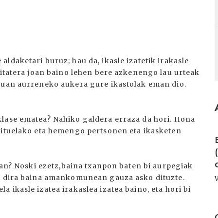
ldaketari buruz; hau da, ikasle izatetik irakasle
sitatera joan baino lehen bere azkenengo lau urteak
oduan aurreneko aukera gure ikastolak eman dio.
klase ematea? Nahiko galdera erraza da hori. Hona
I
nituelako eta hemengo pertsonen eta ikasketen
tean? Noski ezetz,baina txanpon baten bi aurpegiak
ak dira baina amankomunean gauza asko dituzte.
 ikasle izatea irakaslea izatea baino, eta hori bi
I