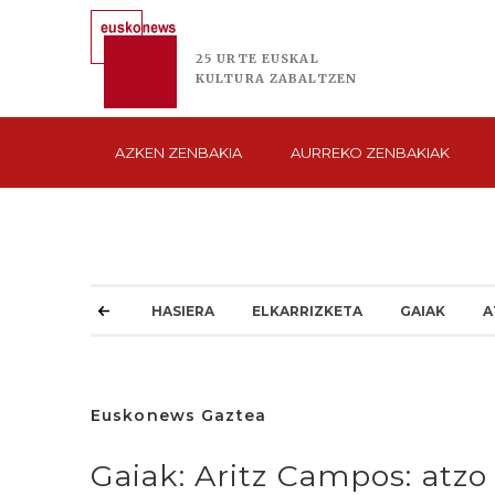
25 URTE
EUSKAL
KULTURA
ZABALTZEN
AZKEN
ZENBAKIA
AURREKO
ZENBAKIAK
HASIERA
ELKARRIZKETA
GAIAK
A
Euskonews Gaztea
Gaiak: Aritz Campos: atzo 