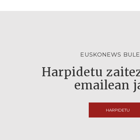
EUSKONEWS BULE
Harpidetu zaitez
emailean j
HARPIDETU