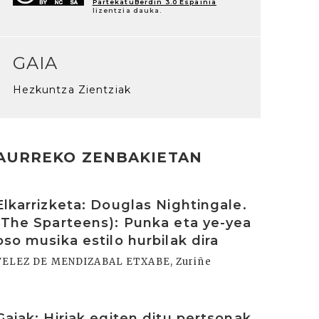
PartekatuBerdin 3.0 Espainia
lizentzia dauka.
GAIA
Hezkuntza Zientziak
AURREKO ZENBAKIETAN
rakurri
Elkarrizketa: Douglas Nightingale.
(The Sparteens): Punka eta ye-yea
oso musika estilo hurbilak dira
VELEZ DE MENDIZABAL ETXABE, Zuriñe
rakurri
Gaiak: Hiriak egiten ditu pertsonak