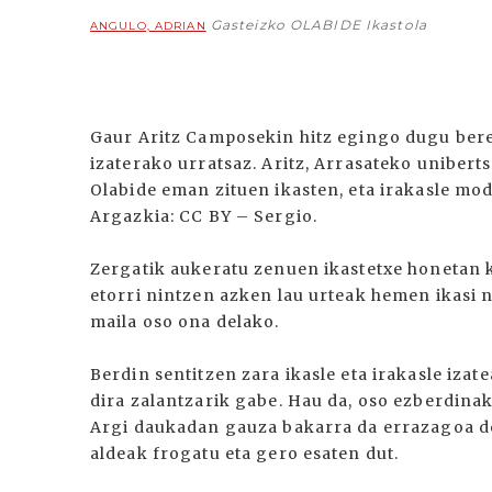
Gasteizko OLABIDE Ikastola
ANGULO, ADRIAN
Gaur Aritz Camposekin hitz egingo dugu bere a
izaterako urratsaz. Aritz, Arrasateko unibert
Olabide eman zituen ikasten, eta irakasle m
Argazkia: CC BY – Sergio.
Zergatik aukeratu zenuen ikastetxe honetan 
etorri nintzen azken lau urteak hemen ikasi 
maila oso ona delako.
Berdin sentitzen zara ikasle eta irakasle iza
dira zalantzarik gabe. Hau da, oso ezberdin
Argi daukadan gauza bakarra da errazagoa dela
aldeak frogatu eta gero esaten dut.