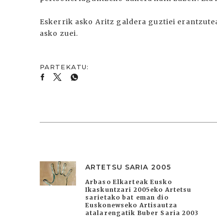
Eskerrik asko Aritz galdera guztiei erantzute
asko zuei.
ARTETSU SARIA 2005
Arbaso Elkarteak Eusko
Ikaskuntzari 2005eko Artetsu
sarietako bat eman dio
Euskonewseko Artisautza
atalarengatik Buber Saria 2003