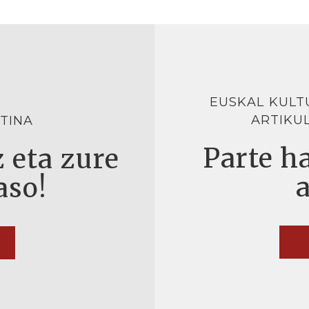
EUSKAL KULT
ARTIKU
TINA
Parte ha
 eta zure
aso!