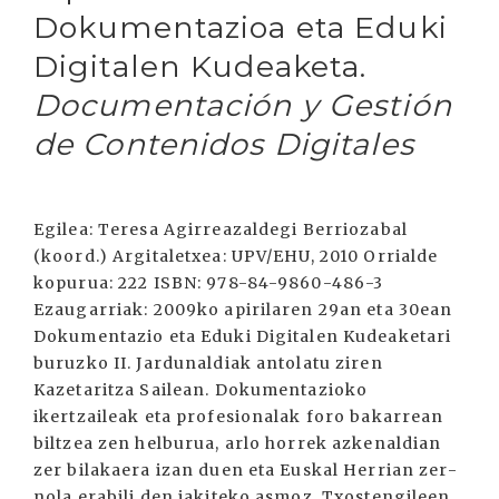
Dokumentazioa eta Eduki
Digitalen Kudeaketa.
Documentación y Gestión
de Contenidos Digitales
Egilea: Teresa Agirreazaldegi Berriozabal
(koord.) Argitaletxea: UPV/EHU, 2010 Orrialde
kopurua: 222 ISBN: 978-84-9860-486-3
Ezaugarriak: 2009ko apirilaren 29an eta 30ean
Dokumentazio eta Eduki Digitalen Kudeaketari
buruzko II. Jardunaldiak antolatu ziren
Kazetaritza Sailean. Dokumentazioko
ikertzaileak eta profesionalak foro bakarrean
biltzea zen helburua, arlo horrek azkenaldian
zer bilakaera izan duen eta Euskal Herrian zer-
nola erabili den jakiteko asmoz. Txostengileen