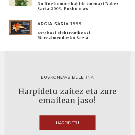
On line komunikabide onenari Buber
Saria 2003. Euskonews
ARGIA SARIA 1999
Astekari elektronikoari
Merezimenduzko Saria
EUSKONEWS BULETINA
Harpidetu zaitez eta zure
emailean jaso!
HARPIDETU