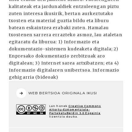
kalitateak eta jardunaldiek entzuleengan piztu
zuten interesa ikusirik, bertan aurkeztutako
txosten eta material guztia bildu eta liburu
batean eskaintzea erabaki zuten. Hamalau
txostenen sarrera errazteko asmoz, lau ataletan
egitaratu da liburua: 1) Informazio eta
dokumentazio-sistemen kudeaketa digitala; 2)
Enpresako dokumentazio zerbitzuak aro
digitalean; 3) Internet sarea artxibatzen; eta 4)
Informazio digitalaren unibertsoa. Informazio
gehigarria (bideoak)
WEB BERTSIOA ORIGINALA IKUSI
Lan honek
Creative Commons
Aitortu-EzKomertziala-
PartekatuBerdin 3.0 Espainia
lizentzia dauka.