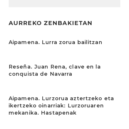
AURREKO ZENBAKIETAN
Irakurri
Aipamena. Lurra zorua bailitzan
Irakurri
Reseña. Juan Rena, clave en la
conquista de Navarra
Irakurri
Aipamena. Lurzorua aztertzeko eta
ikertzeko oinarriak: Lurzoruaren
mekanika. Hastapenak