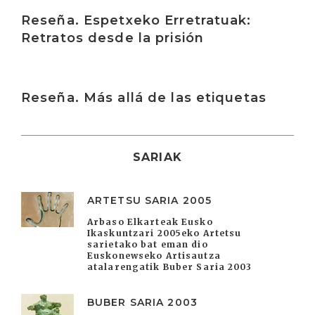
Irakurri
Reseña. Espetxeko Erretratuak:
Retratos desde la prisión
Irakurri
Reseña. Más allá de las etiquetas
SARIAK
ARTETSU SARIA 2005
Arbaso Elkarteak Eusko
Ikaskuntzari 2005eko Artetsu
sarietako bat eman dio
Euskonewseko Artisautza
atalarengatik Buber Saria 2003
BUBER SARIA 2003