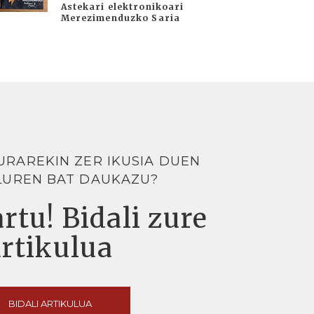
Astekari elektronikoari
Merezimenduzko Saria
URAREKIN ZER IKUSIA DUEN
LUREN BAT DAUKAZU?
rtu! Bidali zure
artikulua
BIDALI ARTIKULUA