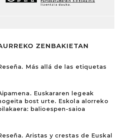
PartekatuBerdin 3.0 Espainia
lizentzia dauka.
AURREKO ZENBAKIETAN
rakurri
Reseña. Más allá de las etiquetas
rakurri
Aipamena. Euskararen legeak
hogeita bost urte. Eskola alorreko
bilakaera: balioespen-saioa
rakurri
Reseña. Aristas y crestas de Euskal