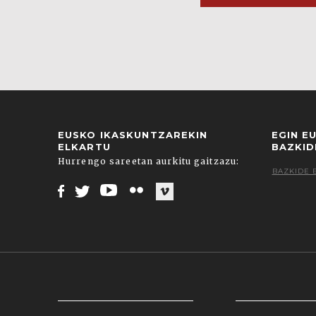
EUSKO IKASKUNTZAREKIN
EGIN E
ELKARTU
BAZKID
Hurrengo sareetan aurkitu gaitzazu:
BAZKIDE 
Facebook
Twitter
Youtube
Flickr
Vimeo