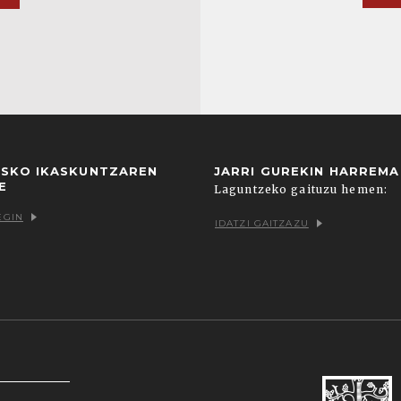
USKO IKASKUNTZAREN
JARRI GUREKIN HARREM
E
Laguntzeko gaituzu hemen:
EGIN
IDATZI GAITZAZU