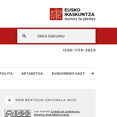
EUSKO
IKASKUNTZA
Asmoz ta jakitez
ISSN 1139-3629
POLITA
ARTARETOA
EUSKONEWS GAZTEA
WEB BERTSIOA ORIGINALA IKUSI
Lan honek
Creative Commons
Aitortu-EzKomertziala-