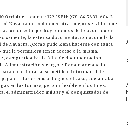
010 Orrialde kopurua: 122 ISBN: 978-84-7681-604-2
cupó Navarra no pudo encontrar mejor servidor que
mación directa que hoy tenemos de lo ocurrido en
recisamente, la extensa documentación acumulada
al de Navarra. ¿Cómo pudo Rena hacerse con tanta
 que le permitiera tener acceso a la misma,
I
2, es significativa la falta de documentación
e la Administración y cargos? Rena manejaba la
ara coaccionar al sometido e informar al de
 pagaba a los espías o, llegado el caso, adelantaba
I
gaz en las formas, pero inflexible en los fines.
a, el administrador militar y el conquistador de
I