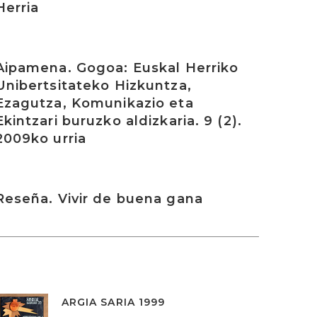
Herria
rakurri
Aipamena. Gogoa: Euskal Herriko
Unibertsitateko Hizkuntza,
Ezagutza, Komunikazio eta
Ekintzari buruzko aldizkaria. 9 (2).
2009ko urria
rakurri
Reseña. Vivir de buena gana
ARGIA SARIA 1999