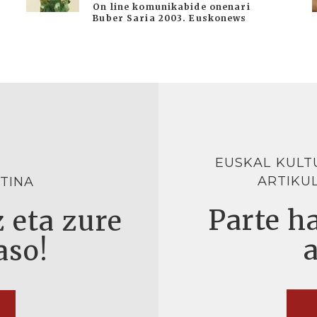
On line komunikabide onenari
Buber Saria 2003. Euskonews
EUSKAL KULT
ARTIKU
TINA
Parte ha
 eta zure
aso!