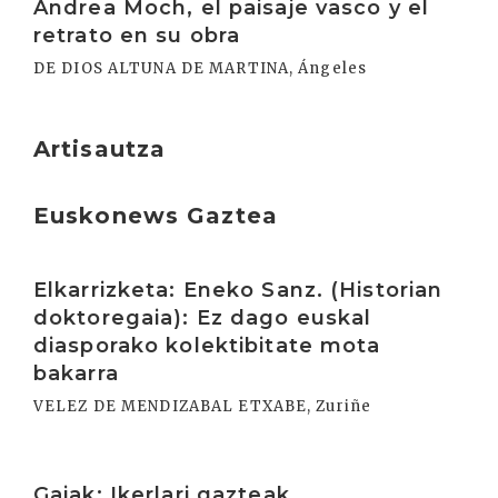
Andrea Moch, el paisaje vasco y el
retrato en su obra
DE DIOS ALTUNA DE MARTINA, Ángeles
Artisautza
Euskonews Gaztea
Irakurri
Elkarrizketa: Eneko Sanz. (Historian
doktoregaia): Ez dago euskal
diasporako kolektibitate mota
bakarra
VELEZ DE MENDIZABAL ETXABE, Zuriñe
Irakurri
Gaiak: Ikerlari gazteak