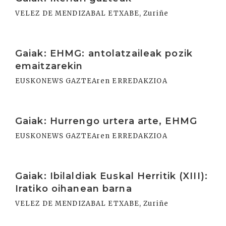
VELEZ DE MENDIZABAL ETXABE, Zuriñe
Irakurri
Gaiak: EHMG: antolatzaileak pozik
emaitzarekin
EUSKONEWS GAZTEAren ERREDAKZIOA
Irakurri
Gaiak: Hurrengo urtera arte, EHMG
EUSKONEWS GAZTEAren ERREDAKZIOA
Irakurri
Gaiak: Ibilaldiak Euskal Herritik (XIII):
Iratiko oihanean barna
VELEZ DE MENDIZABAL ETXABE, Zuriñe