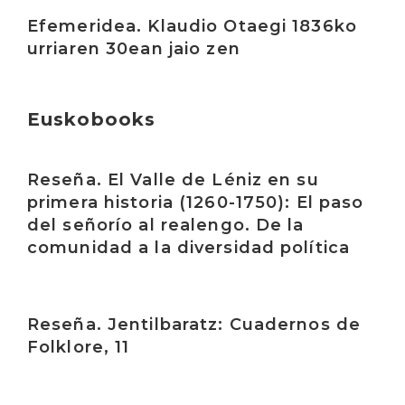
Irakurri
Efemeridea. Klaudio Otaegi 1836ko
urriaren 30ean jaio zen
Euskobooks
Irakurri
Reseña. El Valle de Léniz en su
primera historia (1260-1750): El paso
del señorío al realengo. De la
comunidad a la diversidad política
Irakurri
Reseña. Jentilbaratz: Cuadernos de
Folklore, 11
Irakurri