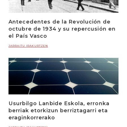
Antecedentes de la Revolución de
octubre de 1934 y su repercusión en
el País Vasco
JARRAITU IRAKURTZEN
Usurbilgo Lanbide Eskola, erronka
berriak etorkizun berriztagarri eta
eraginkorrerako