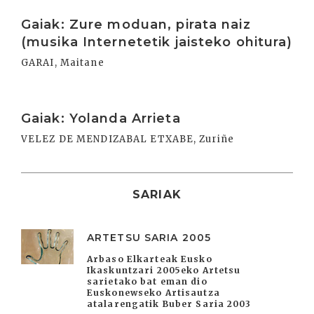
Irakurri
Gaiak: Zure moduan, pirata naiz
(musika Internetetik jaisteko ohitura)
GARAI, Maitane
Irakurri
Gaiak: Yolanda Arrieta
VELEZ DE MENDIZABAL ETXABE, Zuriñe
SARIAK
ARTETSU SARIA 2005
Arbaso Elkarteak Eusko
Ikaskuntzari 2005eko Artetsu
sarietako bat eman dio
Euskonewseko Artisautza
atalarengatik Buber Saria 2003