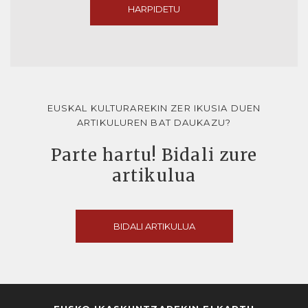
HARPIDETU
EUSKAL KULTURAREKIN ZER IKUSIA DUEN
ARTIKULUREN BAT DAUKAZU?
Parte hartu! Bidali zure
artikulua
BIDALI ARTIKULUA