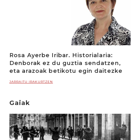
Rosa Ayerbe Iribar. Historialaria:
Denborak ez du guztia sendatzen,
eta arazoak betikotu egin daitezke
JARRAITU IRAKURTZEN
Gaiak