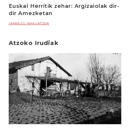
Euskal Herritik zehar: Argizaiolak dir-
dir Amezketan
JARRAITU IRAKURTZEN
Atzoko Irudiak
Irakurri