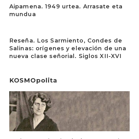
Aipamena. 1949 urtea. Arrasate eta
mundua
Irakurri
Reseña. Los Sarmiento, Condes de
Salinas: orígenes y elevación de una
nueva clase señorial. Siglos XII-XVI
KOSMOpolita
Irakurri