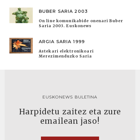
BUBER SARIA 2003
On line komunikabide onenari Buber
Saria 2003. Euskonews
ARGIA SARIA 1999
Astekari elektronikoari
Merezimenduzko Saria
EUSKONEWS BULETINA
Harpidetu zaitez eta zure
emailean jaso!