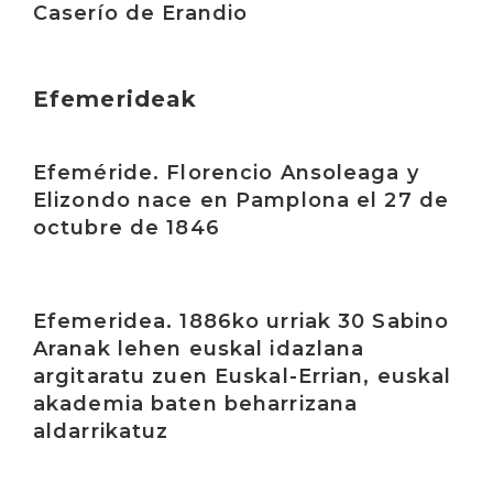
Caserío de Erandio
Efemerideak
Irakurri
Efeméride. Florencio Ansoleaga y
Elizondo nace en Pamplona el 27 de
octubre de 1846
Irakurri
Efemeridea. 1886ko urriak 30 Sabino
Aranak lehen euskal idazlana
argitaratu zuen Euskal-Errian, euskal
akademia baten beharrizana
aldarrikatuz