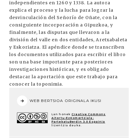
independientes en 1260 y 1338. La autora
explica el proceso y la lucha para lograr la
desvinculación del Señorío de Oñate, con la
consiguiente incorporación a Gipuzkoa, y
finalmente, las disputas que llevaron a la
división del valle en dos entidades, Aretxabaleta
y Eskoriatza. El apéndice donde se transcriben
los documentos utilizados para escribir el libro
son una base importante para posteriores
investigaciones históricas, y es obligado
destacar la aportación que este trabajo para
conocer la toponimia.
WEB BERTSIOA ORIGINALA IKUSI
Lan honek
Creative Commons
Aitortu-EzKomertziala-
PartekatuBerdin 3.0 Espainia
lizentzia dauka.