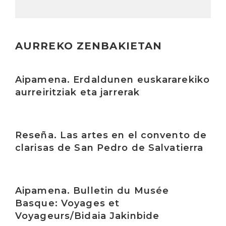
AURREKO ZENBAKIETAN
Irakurri
Aipamena. Erdaldunen euskararekiko
aurreiritziak eta jarrerak
Irakurri
Reseña. Las artes en el convento de
clarisas de San Pedro de Salvatierra
Irakurri
Aipamena. Bulletin du Musée
Basque: Voyages et
Voyageurs/Bidaia Jakinbide