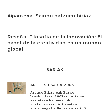
Irakurri
Aipamena. Saindu batzuen biziaz
Irakurri
Reseña. Filosofía de la Innovación: El
papel de la creatividad en un mundo
global
SARIAK
ARTETSU SARIA 2005
Arbaso Elkarteak Eusko
Ikaskuntzari 2005eko Artetsu
sarietako bat eman dio
Euskonewseko Artisautza
atalarengatik Buber Saria 2003