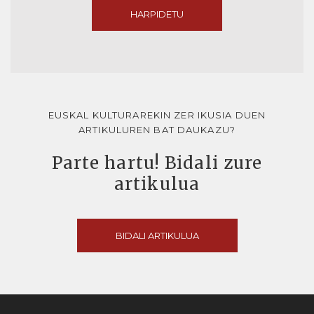
HARPIDETU
EUSKAL KULTURAREKIN ZER IKUSIA DUEN
ARTIKULUREN BAT DAUKAZU?
Parte hartu! Bidali zure
artikulua
BIDALI ARTIKULUA