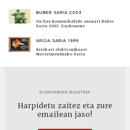
BUBER SARIA 2003
On line komunikabide onenari Buber
Saria 2003. Euskonews
ARGIA SARIA 1999
Astekari elektronikoari
Merezimenduzko Saria
EUSKONEWS BULETINA
Harpidetu zaitez eta zure
emailean jaso!