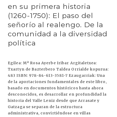
en su primera historia
(1260-1750): El paso del
señorío al realengo. De la
comunidad a la diversidad
política
Egilea: Mª Rosa Ayerbe Iribar Argitaletxea:
Txartyn de Bazterbero Taldea Orrialde kopurua:
483 ISBN: 978-84-613-3581-7 Ezaugarriak: Una
de la aportaciones fundamentales de este libro,
basado en documentos históricos hasta ahora
desconocidos, es desarrollar en profundidad la
historia del Valle Leniz desde que Arrasate y
Gatzaga se separan de la estructura
administrativa, convirtiéndose en villas