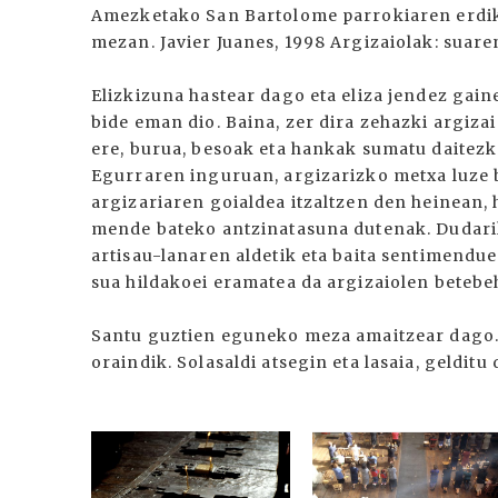
Amezketako San Bartolome parrokiaren erdik
mezan. Javier Juanes, 1998 Argizaiolak: suar
Elizkizuna hastear dago eta eliza jendez gain
bide eman dio. Baina, zer dira zehazki argiza
ere, burua, besoak eta hankak sumatu daitezke
Egurraren inguruan, argizarizko metxa luze ba
argizariaren goialdea itzaltzen den heinean, 
mende bateko antzinatasuna dutenak. Dudarik
artisau-lanaren aldetik eta baita sentimendue
sua hildakoei eramatea da argizaiolen betebe
Santu guztien eguneko meza amaitzear dago. 
oraindik. Solasaldi atsegin eta lasaia, gelditu