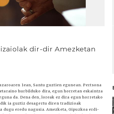
gizaiolak dir-dir Amezketan
 azaroaren 1ean, Santu guztien egunean. Pertsona
etaraino hurbilduko dira, egun horretan eskaintza
 eguna da. Dena den, loreak ez dira egun horretako
I
ik ia guztiz desagertu diren tradizioak
ta dugu eredu nagusia. Amezketa, Gipuzkoa erdi-