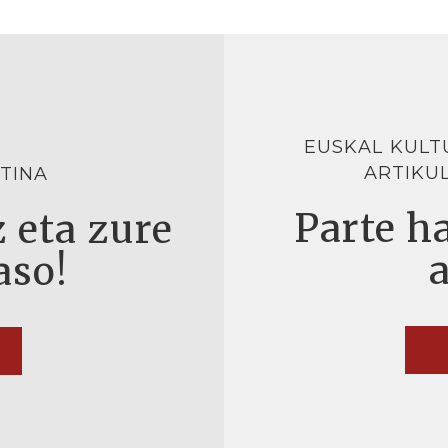
EUSKAL KULT
ARTIKU
TINA
Parte ha
 eta zure
aso!