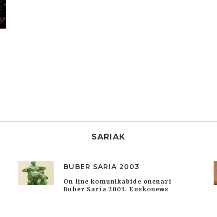
SARIAK
BUBER SARIA 2003
On line komunikabide onenari
Buber Saria 2003. Euskonews