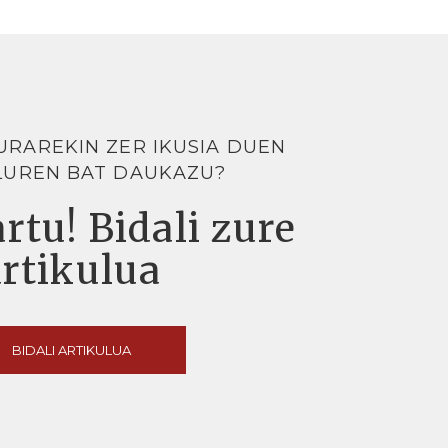
URAREKIN ZER IKUSIA DUEN
LUREN BAT DAUKAZU?
rtu! Bidali zure
artikulua
BIDALI ARTIKULUA