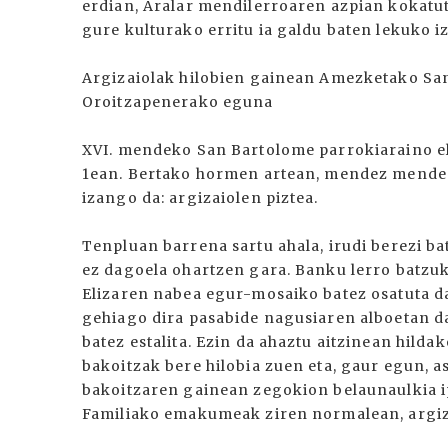
erdian, Aralar mendilerroaren azpian kokatut
gure kulturako erritu ia galdu baten lekuko 
Argizaiolak hilobien gainean Amezketako San 
Oroitzapenerako eguna
XVI. mendeko San Bartolome parrokiaraino el
1ean. Bertako hormen artean, mendez mende f
izango da: argizaiolen piztea.
Tenpluan barrena sartu ahala, irudi berezi ba
ez dagoela ohartzen gara. Banku lerro batzuk
Elizaren nabea egur-mosaiko batez osatuta dago
gehiago dira pasabide nagusiaren alboetan d
batez estalita. Ezin da ahaztu aitzinean hilda
bakoitzak bere hilobia zuen eta, gaur egun, a
bakoitzaren gainean zegokion belaunaulkia ip
Familiako emakumeak ziren normalean, argiza