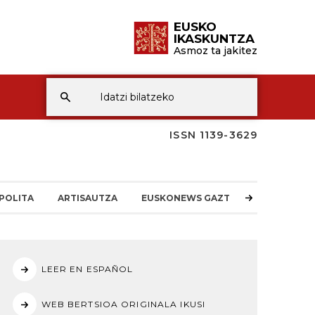
EUSKO
IKASKUNTZA
Asmoz ta jakitez
ISSN 1139-3629
POLITA
ARTISAUTZA
EUSKONEWS GAZTEA
LEER EN ESPAÑOL
WEB BERTSIOA ORIGINALA IKUSI