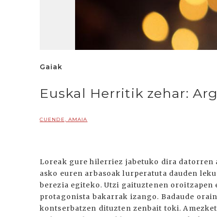
Gaiak
Euskal Herritik zehar: Ar
CUENDE, AMAIA
Loreak gure hilerriez jabetuko dira datorren
asko euren arbasoak lurperatuta dauden leku
berezia egiteko. Utzi gaituztenen oroitzapen
protagonista bakarrak izango. Badaude oraind
kontserbatzen dituzten zenbait toki. Amezke