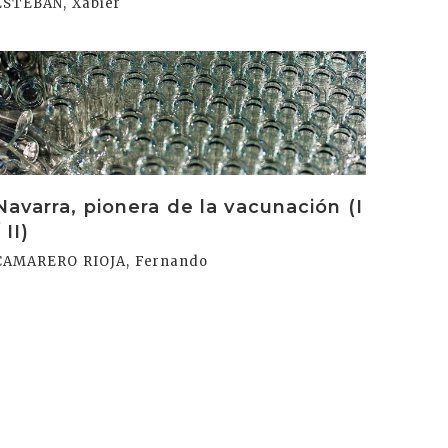
ESTEBAN, Xabier
rakurri
Navarra, pionera de la vacunación (I
 II)
CAMARERO RIOJA, Fernando