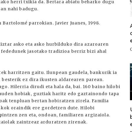
ako herri txikia da. Bertara abiatu beharko dugu
izan nahi badugu.
Bartolomé parrokian. Javier Juanes, 1998.
iztar asko eta asko hurbilduko dira azaroaren
ededunek jasotako tradizioa berriz bizi ahal
I
tek harritzen gaitu. Ilunpean gaudela, bankurik ia
 besterik ez dira ikusten aldarearen parean.
. Hilerria dirudi eta hala da, bai. 160 baino hilobi
auden hobiak, guztiak haritz edo gaztainondo tapa
koak tenpluan bertan hobiratzen zirela. Familia
skok oraindik ere gordetzen dute. Hilobi
intzen zen eta, ondoan, familiaren argizaiola.
iolak zaintzeaz arduratzen zirenak.