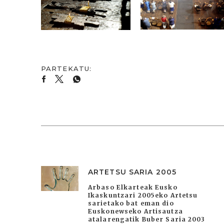
ARTETSU SARIA 2005
Arbaso Elkarteak Eusko
Ikaskuntzari 2005eko Artetsu
sarietako bat eman dio
Euskonewseko Artisautza
atalarengatik Buber Saria 2003