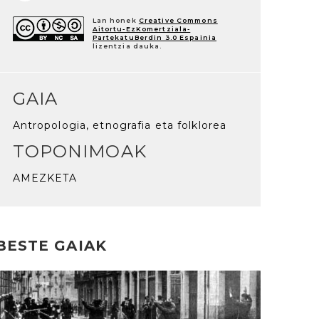
Lan honek
Creative Commons
Aitortu-EzKomertziala-
PartekatuBerdin 3.0 Espainia
lizentzia dauka.
GAIA
Antropologia, etnografia eta folklorea
TOPONIMOAK
AMEZKETA
BESTE GAIAK
rakurri