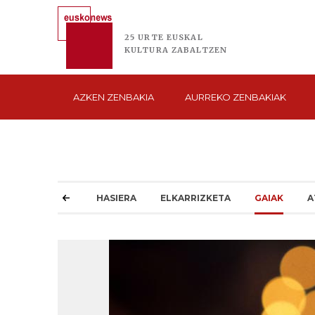
25 URTE
EUSKAL
KULTURA
ZABALTZEN
AZKEN
ZENBAKIA
AURREKO
ZENBAKIAK
HASIERA
ELKARRIZKETA
GAIAK
A