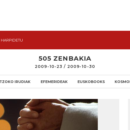
HARPIDETU
505 ZENBAKIA
2009-10-23 / 2009-10-30
TZOKO IRUDIAK
EFEMERIDEAK
EUSKOBOOKS
KOSMO