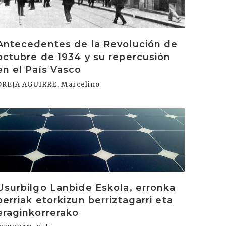
Antecedentes de la Revolución de
octubre de 1934 y su repercusión
en el País Vasco
OREJA AGUIRRE, Marcelino
rakurri
Usurbilgo Lanbide Eskola, erronka
berriak etorkizun berriztagarri eta
eraginkorrerako