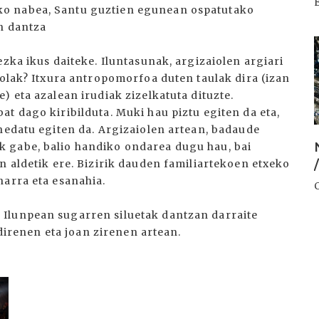
o nabea, Santu guztien egunean ospatutako
en dantza
I
ezka ikus daiteke. Iluntasunak, argizaiolen argiari
iolak? Itxura antropomorfoa duten taulak dira (izan
) eta azalean irudiak zizelkatuta dituzte.
t dago kiribilduta. Muki hau piztu egiten da eta,
hedatu egiten da. Argizaiolen artean, badaude
 gabe, balio handiko ondarea dugu hau, bai
n aldetik ere. Bizirik dauden familiartekoen etxeko
/
harra eta esanahia.
Ilunpean sugarren siluetak dantzan darraite
 direnen eta joan zirenen artean.