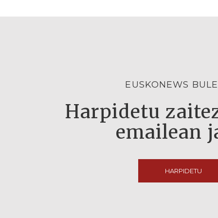
EUSKONEWS BULE
Harpidetu zaitez
emailean j
HARPIDETU