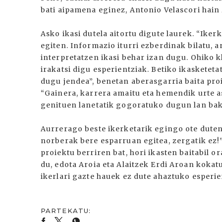
bati aipamena eginez, Antonio Velascori hain
Asko ikasi dutela aitortu digute laurek. “Ike
egiten. Informazio iturri ezberdinak bilatu, a
interpretatzen ikasi behar izan dugu. Ohiko k
irakatsi digu esperientziak. Betiko ikasketeta
dugu jendea”, benetan aberasgarria baita pro
“Gainera, karrera amaitu eta hemendik urte a
genituen lanetatik gogoratuko dugun lan baka
Aurrerago beste ikerketarik egingo ote duten 
norberak bere esparruan egitea, zergatik ez!
proiektu berriren bat, hori ikasten baitabil 
du, edota Aroia eta Alaitzek Erdi Aroan koka
ikerlari gazte hauek ez dute ahaztuko esperi