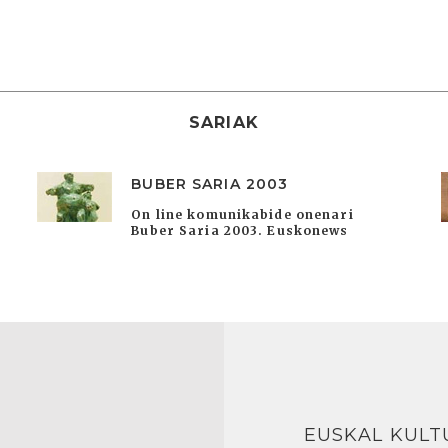
SARIAK
BUBER SARIA 2003
On line komunikabide onenari
Buber Saria 2003. Euskonews
EUSKAL KULT