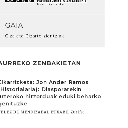
PartekatuBerdin 3.0 Espainia
lizentzia dauka.
GAIA
Giza eta Gizarte zientziak
AURREKO ZENBAKIETAN
rakurri
Elkarrizketa: Jon Ander Ramos
(Historialaria): Diasporarekin
urteroko hitzorduak eduki beharko
genituzke
VELEZ DE MENDIZABAL ETXABE, Zuriñe