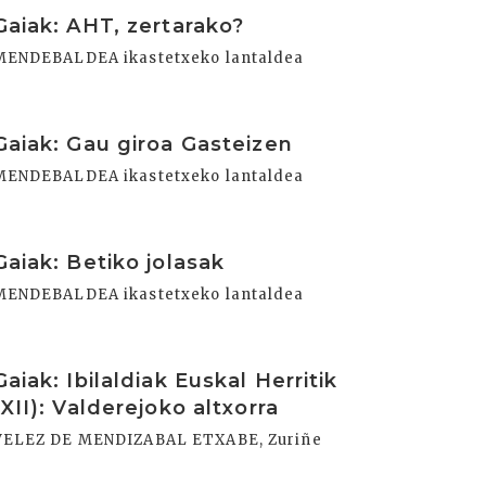
rakurri
Gaiak: AHT, zertarako?
MENDEBALDEA ikastetxeko lantaldea
rakurri
Gaiak: Gau giroa Gasteizen
MENDEBALDEA ikastetxeko lantaldea
rakurri
Gaiak: Betiko jolasak
MENDEBALDEA ikastetxeko lantaldea
rakurri
Gaiak: Ibilaldiak Euskal Herritik
(XII): Valderejoko altxorra
VELEZ DE MENDIZABAL ETXABE, Zuriñe