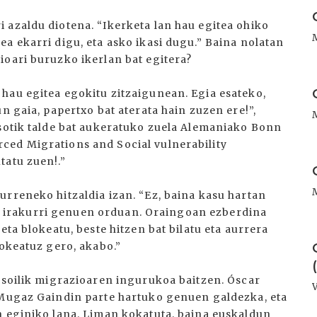
I
 azaldu diotena. “Ikerketa lan hau egitea ohiko
a ekarri digu, eta asko ikasi dugu.” Baina nolatan
ioari buruzko ikerlan bat egitera?
I
hau egitea egokitu zitzaigunean. Egia esateko,
n gaia, papertxo bat aterata hain zuzen ere!”,
osotik talde bat aukeratuko zuela Alemaniako Bonn
ced Migrations and Social vulnerability
I
tatu zuen!.”
urreneko hitzaldia izan. “Ez, baina kasu hartan
alki irakurri genuen orduan. Oraingoan ezberdina
eta blokeatu, beste hitzen bat bilatu eta aurrera
I
lokeatuz gero, akabo.”
a soilik migrazioaren ingurukoa baitzen. Óscar
 Mugaz Gaindin parte hartuko genuen galdezka, eta
n eginiko lana. Liman kokatuta, baina euskaldun