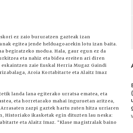
askori ez zaio bururatzen gazteak izan
anak egitea jende helduagoarekin lotu izan baita.
ua begiratzeko modua. Hala, gaur egun ez da
rkitzea eta nahiz eta bidea ereiten ari diren
 eskaintzen zaie Euskal Herria Mugaz Gaindi
izabalaga, Aroia Kortabitarte eta Alaitz Imaz
I
etik landa lana egiterako urratsa ematea, eta
stea, eta horretarako mahai inguruetan aritzea,
. Arrasaten zazpi gaztek hartu zuten hitza urriaren
n, Historiako ikasketak egin dituzten lau neska:
abitarte eta Alaitz Imaz. “Klase magistralak baino