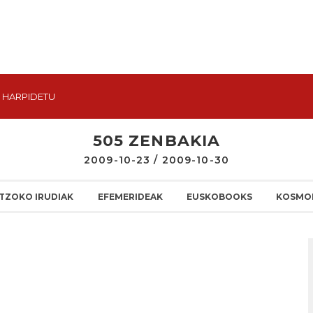
HARPIDETU
505 ZENBAKIA
2009-10-23 / 2009-10-30
TZOKO IRUDIAK
EFEMERIDEAK
EUSKOBOOKS
KOSMO