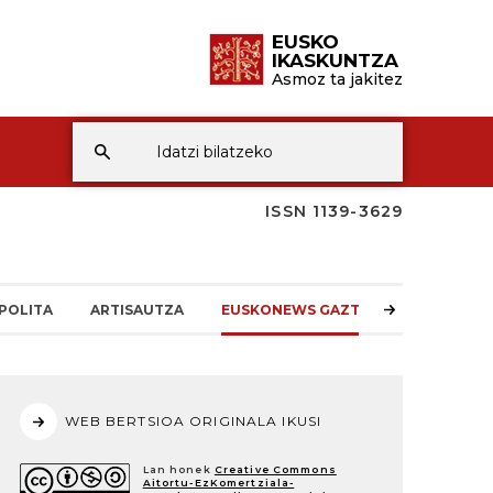
EUSKO
IKASKUNTZA
Asmoz ta jakitez
ISSN 1139-3629
POLITA
ARTISAUTZA
EUSKONEWS GAZTEA
WEB BERTSIOA ORIGINALA IKUSI
Lan honek
Creative Commons
Aitortu-EzKomertziala-