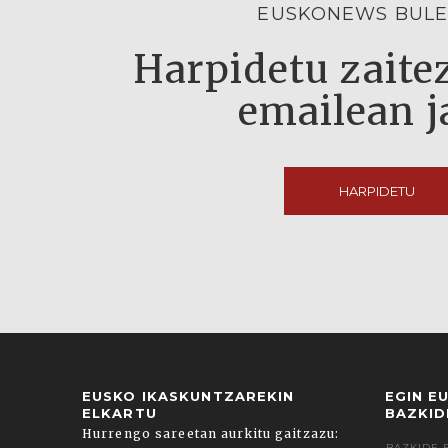
EUSKONEWS BULE
Harpidetu zaitez
emailean j
HARPIDETU
EUSKO IKASKUNTZAREKIN
EGIN E
ELKARTU
BAZKID
Hurrengo sareetan aurkitu gaitzazu:
BAZKIDE 