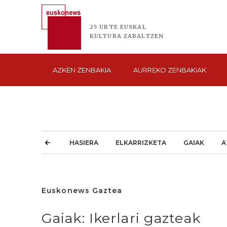
25 URTE
EUSKAL
KULTURA
ZABALTZEN
AZKEN
ZENBAKIA
AURREKO
ZENBAKIAK
HASIERA
ELKARRIZKETA
GAIAK
A
Euskonews Gaztea
Gaiak: Ikerlari gazteak