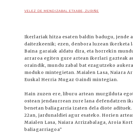
VELEZ DE MENDIZABAL ETXABE, ZURIÑE
Ikerlariak hitza esaten baldin badugu, jende 
daitezkeenik; ezen, denbora luzean ikerketa l
Baina garaiak aldatu dira, eta horrekin mund
arraroa egiten gure artean ikerlari gazteak au
oraindik, mundu zabal bat ezagutzeko aukera
moduko mintegietan. Maialen Lasa, Naiara Arr
Euskal Herria Mugaz Gaindi mintegian.
Hain zuzen ere, liburu artean murgilduta egot
ostean jendaurrean zure lana defendatzen ika
benetan baliagarria izaten dela diote adituek
22an, jardunaldiei agur esateko. Horien artea
Maialen Lasa, Naiara Arrizabalaga, Aroia Kort
baliagarriagoa”