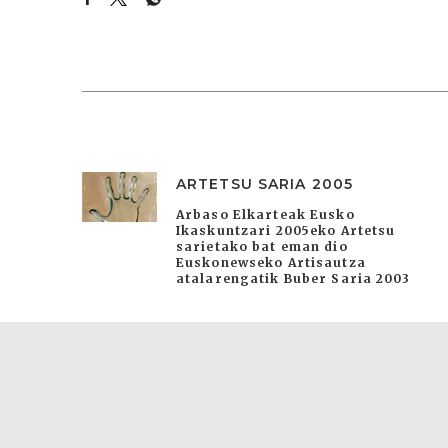
ARTETSU SARIA 2005
Arbaso Elkarteak Eusko
Ikaskuntzari 2005eko Artetsu
sarietako bat eman dio
Euskonewseko Artisautza
atalarengatik Buber Saria 2003