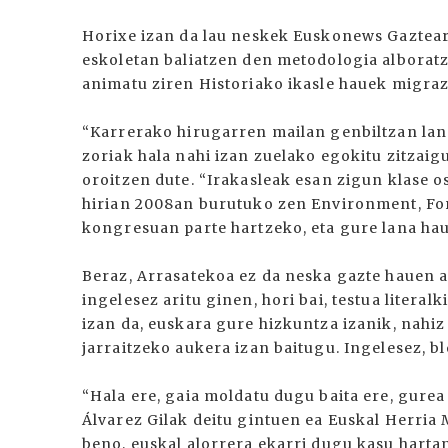
Horixe izan da lau neskek Euskonews Gazteari
eskoletan baliatzen den metodologia alboratze
animatu ziren Historiako ikasle hauek migraz
“Karrerako hirugarren mailan genbiltzan lan 
zoriak hala nahi izan zuelako egokitu zitzaigu
oroitzen dute. “Irakasleak esan zigun klase 
hirian 2008an burutuko zen Environment, For
kongresuan parte hartzeko, eta gure lana hau
Beraz, Arrasatekoa ez da neska gazte hauen a
ingelesez aritu ginen, hori bai, testua liter
izan da, euskara gure hizkuntza izanik, nahiz 
jarraitzeko aukera izan baitugu. Ingelesez, b
“Hala ere, gaia moldatu dugu baita ere, gure
Álvarez Gilak deitu gintuen ea Euskal Herria
beno, euskal alorrera ekarri dugu kasu harta