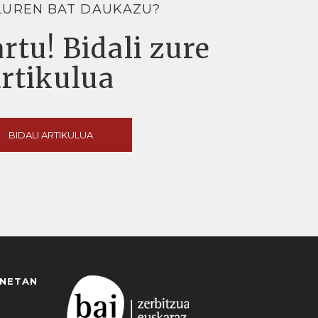
LUREN BAT DAUKAZU?
rtu! Bidali zure
artikulua
BIDALI ARTIKULUA
ANETAN