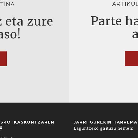
ARTIKU
TINA
Parte ha
 eta zure
aso!
USKO IKASKUNTZAREN
JARRI GUREKIN HARREM
E
Laguntzeko gaituzu hemen:
EGIN