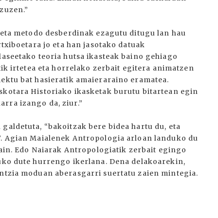
 zuzen.”
rketa metodo desberdinak ezagutu ditugu lan hau
rtxiboetara jo eta han jasotako datuak
laseetako teoria hutsa ikasteak baino gehiago
tik irtetea eta horrelako zerbait egitera animatzen
iektu bat hasieratik amaieraraino eramatea.
skotara Historiako ikasketak burutu bitartean egin
rra izango da, ziur.”
galdetuta, “bakoitzak bere bidea hartu du, eta
”. Agian Maialenek Antropologia arloan landuko du
orain. Edo Naiarak Antropologiatik zerbait egingo
tuko dute hurrengo ikerlana. Dena delakoarekin,
entzia moduan aberasgarri suertatu zaien mintegia.