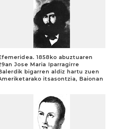
rakurri
Efemeridea. 1858ko abuztuaren
29an Jose Maria Iparragirre
Balerdik bigarren aldiz hartu zuen
Ameriketarako itsasontzia, Baionan
rakurri