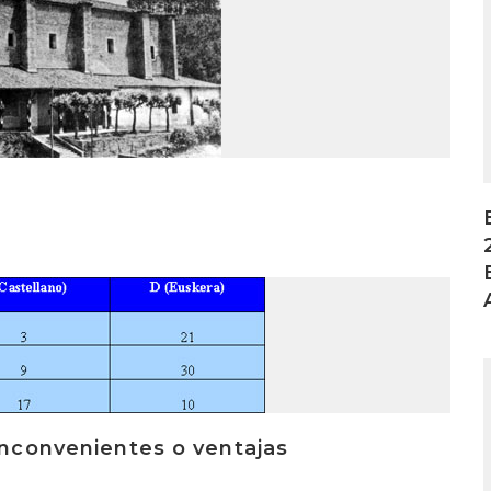
I
I
 inconvenientes o ventajas