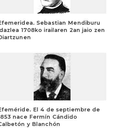
Efemeridea. Sebastian Mendiburu
idazlea 1708ko irailaren 2an jaio zen
Oiartzunen
rakurri
Efeméride. El 4 de septiembre de
1853 nace Fermín Cándido
Calbetón y Blanchón