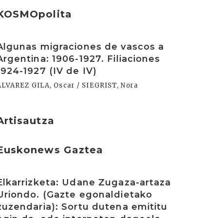
KOSMOpolita
rakurri
Algunas migraciones de vascos a
Argentina: 1906-1927. Filiaciones
1924-1927 (IV de IV)
ALVAREZ GILA, Oscar / SIEGRIST, Nora
Artisautza
Euskonews Gaztea
rakurri
Elkarrizketa: Udane Zugaza-artaza
Uriondo. (Gazte egonaldietako
zuzendaria): Sortu dutena emititu