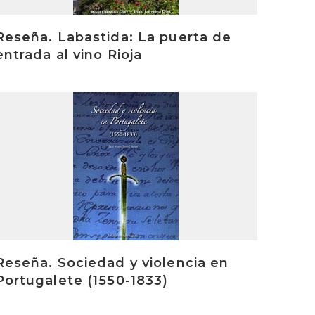
Reseña. Labastida: La puerta de
entrada al vino Rioja
rakurri
Reseña. Sociedad y violencia en
Portugalete (1550-1833)