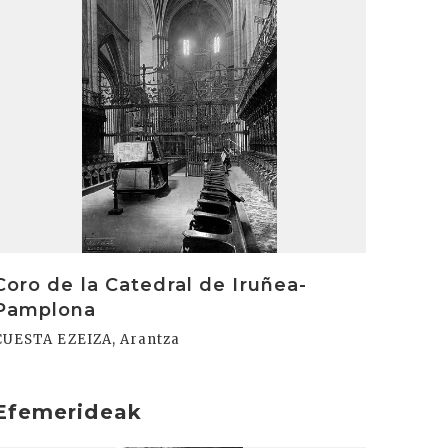
Coro de la Catedral de Iruñea-
Pamplona
CUESTA EZEIZA, Arantza
Efemerideak