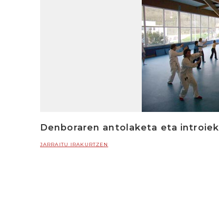
Denboraren antolaketa eta introiek
JARRAITU IRAKURTZEN