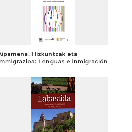
Aipamena. Hizkuntzak eta
immigrazioa: Lenguas e inmigración
rakurri