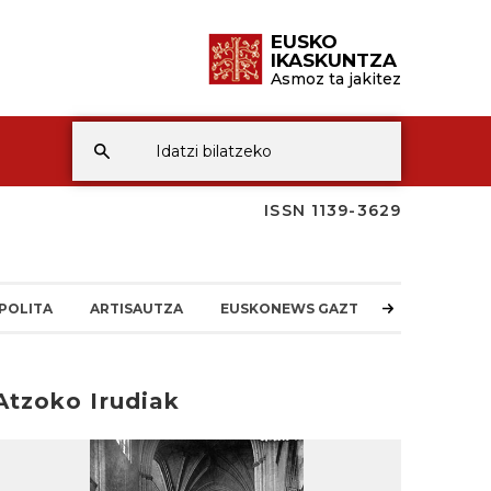
EUSKO
IKASKUNTZA
Asmoz ta jakitez
ISSN 1139-3629
POLITA
ARTISAUTZA
EUSKONEWS GAZTEA
Atzoko Irudiak
rakurri