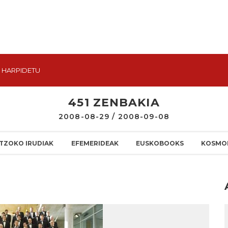
HARPIDETU
451 ZENBAKIA
2008-08-29 / 2008-09-08
TZOKO IRUDIAK
EFEMERIDEAK
EUSKOBOOKS
KOSMO
I