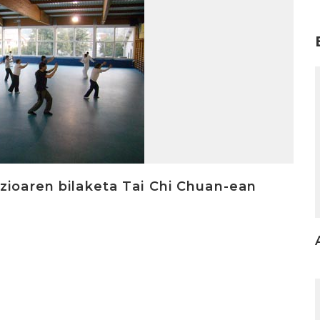
I
zioaren bilaketa Tai Chi Chuan-ean
I