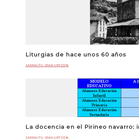
Liturgias de hace unos 60 años
JARRAITU IRAKURTZEN
La docencia en el Pirineo navarro:
JARRAITU IRAKURTZEN