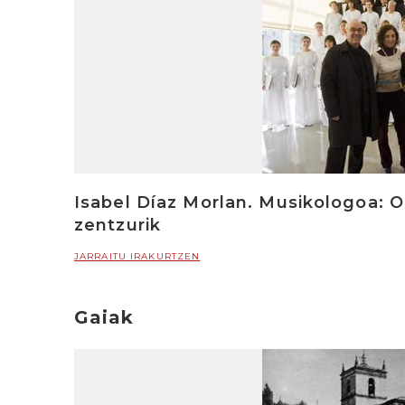
Isabel Díaz Morlan. Musikologoa: O
zentzurik
JARRAITU IRAKURTZEN
Gaiak