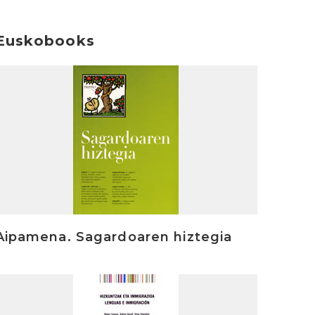
Euskobooks
rakurri
Aipamena. Sagardoaren hiztegia
rakurri