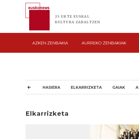
25 URTE
EUSKAL
KULTURA
ZABALTZEN
AZKEN
ZENBAKIA
AURREKO
ZENBAKIAK
HASIERA
ELKARRIZKETA
GAIAK
A
Elkarrizketa