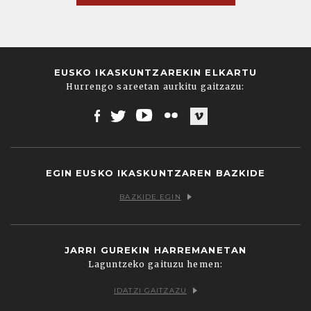
EUSKO IKASKUNTZAREKIN ELKARTU
Hurrengo sareetan aurkitu gaitzazu:
Facebook
Twitter
Youtube
Flickr
Vimeo
EGIN EUSKO IKASKUNTZAREN BAZKIDE
BAZKIDE EGIN
JARRI GUREKIN HARREMANETAN
Laguntzeko gaituzu hemen:
IDATZI GAITZAZU