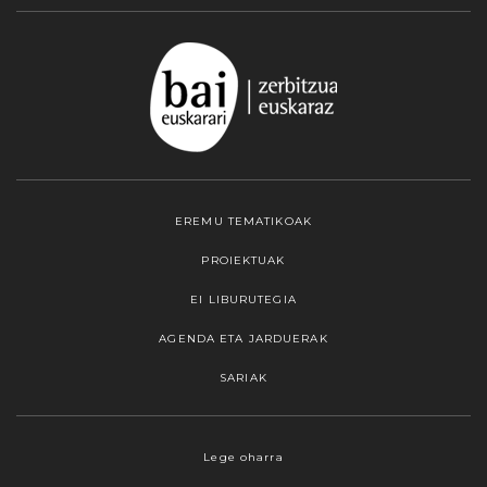
EREMU TEMATIKOAK
PROIEKTUAK
EI LIBURUTEGIA
AGENDA ETA JARDUERAK
SARIAK
Webgune honek cookieak erabiltzen ditu,
Lege oharra
propioak zein hirugarrenenak. Hautatu