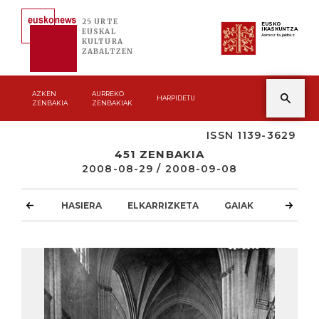
25 URTE
EUSKO
IKASKUNTZA
EUSKAL
Asmoz ta jakitez
KULTURA
ZABALTZEN
AZKEN
AURREKO
HARPIDETU
ZENBAKIA
ZENBAKIAK
ISSN 1139-3629
451 ZENBAKIA
2008-08-29 / 2008-09-08
HASIERA
ELKARRIZKETA
GAIAK
ATZOKO