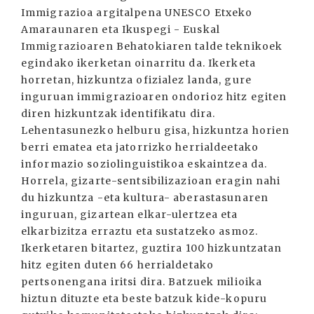
Immigrazioa argitalpena UNESCO Etxeko
Amaraunaren eta Ikuspegi - Euskal
Immigrazioaren Behatokiaren talde teknikoek
egindako ikerketan oinarritu da. Ikerketa
horretan, hizkuntza ofizialez landa, gure
inguruan immigrazioaren ondorioz hitz egiten
diren hizkuntzak identifikatu dira.
Lehentasunezko helburu gisa, hizkuntza horien
berri ematea eta jatorrizko herrialdeetako
informazio soziolinguistikoa eskaintzea da.
Horrela, gizarte-sentsibilizazioan eragin nahi
du hizkuntza -eta kultura- aberastasunaren
inguruan, gizartean elkar-ulertzea eta
elkarbizitza erraztu eta sustatzeko asmoz.
Ikerketaren bitartez, guztira 100 hizkuntzatan
hitz egiten duten 66 herrialdetako
pertsonengana iritsi dira. Batzuek milioika
hiztun dituzte eta beste batzuk kide-kopuru