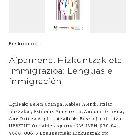
Euskobooks
Aipamena. Hizkuntzak eta
immigrazioa: Lenguas e
inmigración
Egileak: Belen Uranga, Xabier Aierdi, Itziar
Idiazabal, Estibaliz Amorrortu, Andoni Barreña,
Ane Ortega Argitaratzaileak: Eusko Jaurlaritza,
UPV/EHU Orrialde kopurua: 235 ISBN: 978-84-
9860-086-5 Ezaugarriak: Hizkuntzak eta