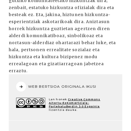
gutxiko komunitateetako hizkuntzak dira;
zenbait, estatuko hizkuntza ofizialak dira eta
besteak ez. Eta, jakina, hiztunen hizkuntza-
esperientziak askotarikoak dira. Aniztasun
horrek hizkuntza guztietan agertzen diren
alderdi komunikatiboaz, sinbolikoaz eta
nortasun-alderdiaz ohartarazi behar luke, eta
hala, pertsonen errealitate sozialaz eta
hizkuntza eta kultura bizipenez modu
errealagoan eta gizatiarragoan jabetzea
erraztu.
WEB BERTSIOA ORIGINALA IKUSI
Lan honek
Creative Commons
Aitortu-EzKomertziala-
PartekatuBerdin 3.0 Espainia
lizentzia dauka.