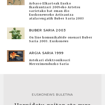
Arbaso Elkarteak Eusko
Ikaskuntzari 2005eko Artetsu
sarietako bat eman dio
Euskonewseko Artisautza
atalarengatik Buber Saria 2003
BUBER SARIA 2003
On line komunikabide onenari Buber
Saria 2003. Euskonews
ARGIA SARIA 1999
Astekari elektronikoari
Merezimenduzko Saria
EUSKONEWS BULETINA