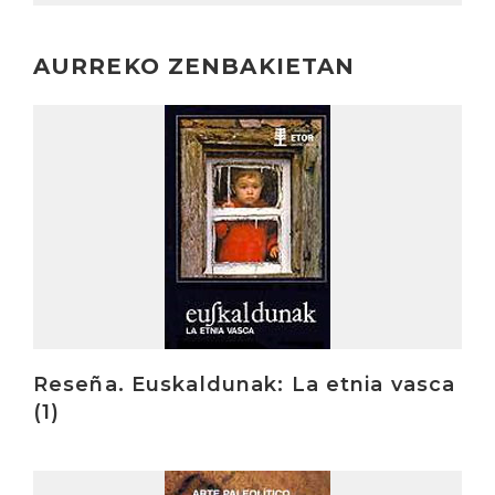
AURREKO ZENBAKIETAN
Irakurri
Reseña. Euskaldunak: La etnia vasca
(1)
Irakurri