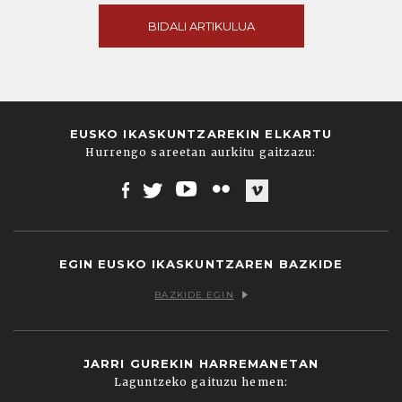
BIDALI ARTIKULUA
EUSKO IKASKUNTZAREKIN ELKARTU
Hurrengo sareetan aurkitu gaitzazu:
Facebook
Twitter
Youtube
Flickr
Vimeo
EGIN EUSKO IKASKUNTZAREN BAZKIDE
BAZKIDE EGIN
JARRI GUREKIN HARREMANETAN
Laguntzeko gaituzu hemen: