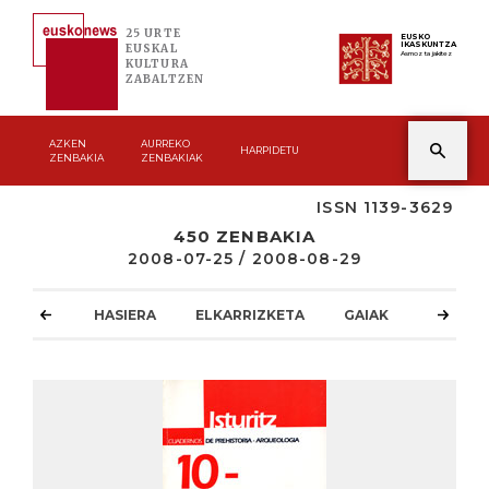
25 URTE
EUSKO
IKASKUNTZA
EUSKAL
Asmoz ta jakitez
KULTURA
ZABALTZEN
AZKEN
AURREKO
HARPIDETU
ZENBAKIA
ZENBAKIAK
ISSN 1139-3629
450 ZENBAKIA
2008-07-25 / 2008-08-29
HASIERA
ELKARRIZKETA
GAIAK
ATZOKO